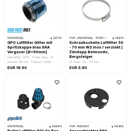
UNIVERSAL
22710
FÜR:
UNIVERSAL · PONY / CILO (BETA 521 & 512) · ZÜNDAPP BELMONDO · ZÜNDAPP
19601
GPO Luftfilter Gitter mit
Schraubschelle Luftfilter 50
Spritzkappe blau SHA
- 70 mm W2 Inox / verzinkt |
Vergaser (Ø=60mm)
Zündapp Belmondo,
Bergsteiger
Hersteller: GPO · Farbe: blau · Ø
aussen: 83 mm · Filterart: Gitter ·
Ø innen: 50 - 70 mm
Befestigungsart: Steckverbindung
EUR 18.90
EUR 5.80
geklemmt · Gesamtlänge: 85 mm · Ø
Anschluss innen: 60 mm · Getarnt:
Nein · Anwendungsbereich: Tuning
UNIVERSAL
29664
FÜR:
PIAGGIO
36456