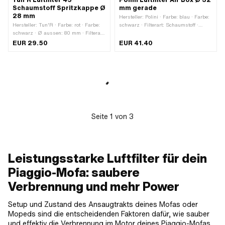
Schaumstoff Spritzkappe Ø
mm gerade
28 mm
Hersteller: Polini · Farbe: blau · Farbe:
Hersteller: Tun'R · Farbe: rot · Farbe:
schwarz · Filterart: Schaumstoff ·
schwarz · Ø aussen: 80 mm · Filterart:
Befestigungsart: Steckverbindung
Schaumstoff · Befestigungsart:
geklemmt · Gesamtlänge: 100 mm · Ø
EUR 29.50
EUR 41.40
Steckverbindung geklemmt ·
Anschluss innen: 32 mm · Getarnt:
Gesamtlänge: 100 mm · Ø Anschluss
Nein · Anwendungsbereich: Tuning
innen: 28 mm · Winkel: 45 ° · Getarnt:
Nein · Anwendungsbereich: Tuning
Seite
1
von
3
Leistungsstarke Luftfilter für dein
Piaggio-Mofa: saubere
Verbrennung und mehr Power
Setup und Zustand des Ansaugtrakts deines Mofas oder
Mopeds sind die entscheidenden Faktoren dafür, wie sauber
und effektiv die Verbrennung im Motor deines Piaggio-Mofas