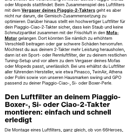
oder Mopeds stattfindet. Beim Zusammenspiel des Luftfilters
mit dem
Vergaser deines Piaggio-2-Takters
geht es aber
nicht nur darum, die Gemisch-Zusammensetzung zu
optimieren. Darüber hinaus stellt ein hochwertiger Luftfilter für
dein Piaggio-Ciao-2-Takter sicher, dass kein Staub und keine
Schmutzpartikel zusammen mit der Frischluft in den
Mofa-
Motor
gelangen. Dort könnten Sie nämlich zu erhöhtem
Verschleiß beitragen oder gar schwere Schäden hervorrufen.
Möchtest du aus deinem 2-Takter mehr Leistung herausholen,
dann ist ein Sport- oder Rennluftfilter, der zu deinem restlichen
Tuning-Setup und vor allem zu dem Vergaser deines Mofas
oder Mopeds passt, unerlässlich. Bei uns erhältst du Luftfilter
aller führenden Hersteller, wie etwa Pinasco, TwinAir, Athena
oder Polini sowie von unseren Hausmarken swiing und GPO
passend zu deiner Piaggio-Ciao-, Si- oder Boxer-Perle.
Den Luftfilter an deinem Piaggio-
Boxer-, Si- oder Ciao-2-Takter
montieren: einfach und schnell
erledigt
Die Montage eines Luftfilters, ganz gleich, ob von 66Heroes,