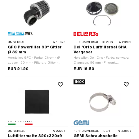
UNIVERSAL
16625
FÜR:
UNIVERSAL · TOMOS
20182
GPO Powerfilter 90° Gitter
Dell'Orto Luftfilterset SHA
Ø 32 mm
Vergaser
Hersteller: GPO · Farbe: Chrom · Ø
Hersteller: Dell'Orto · Farbe: schwarz ·
aussen: 60 mm · Filterart: Gitter ·
Ø aussen: 56 mm · Filterart:
Befestigungsart: Steckverbindung
Standardsieb · Befestigungsart:
EUR 21.20
EUR 16.50
geklemmt · Gesamtlänge: 105 mm · Ø
Steckverbindung ·
Anschluss innen: 32 mm · Winkel: 90
Anwendungsbereich: Standard ·
INOX
° · Getarnt: Nein · Anwendungsbereich:
Anwendungsbereich: Tuning
Tuning
UNIVERSAL
23237
FÜR:
UNIVERSAL · PUCH
33864
Luftfiltermatte 320x320x9
GEMI Schraubschelle