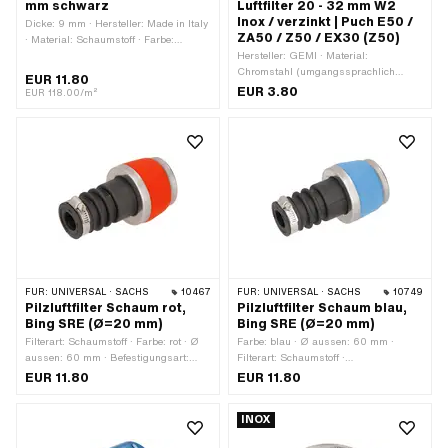
mm schwarz
Luftfilter 20 - 32 mm W2
Inox / verzinkt | Puch E50 /
Dicke: 9 mm · Hersteller: Made in Italy
ZA50 / Z50 / EX30 (Z50)
· Material: Schaumstoff · Farbe:
schwarz · Breite: 320 mm ·
Hersteller: GEMI · Material:
Gesamtlänge: 320 mm ·
Chromstahl (umgangssprachlich
EUR 11.80
Anwendungsbereich: Tuning
bekannt als Nirosta) · Material: Stahl ·
EUR 3.80
EUR 118.00/m²
Oberfläche: verzinkt (blau) · Ø innen:
20 - 32 mm · Breite: 9 mm
FÜR:
UNIVERSAL · SACHS
10467
FÜR:
UNIVERSAL · SACHS
10749
Pilzluftfilter Schaum rot,
Pilzluftfilter Schaum blau,
Bing SRE (Ø=20 mm)
Bing SRE (Ø=20 mm)
Filterart: Schaumstoff · Farbe: rot · Ø
Farbe: blau · Ø aussen: 60 mm ·
aussen: 60 mm · Befestigungsart:
Filterart: Schaumstoff ·
Steckverbindung geklemmt ·
Befestigungsart: Steckverbindung
EUR 11.80
EUR 11.80
Gesamtlänge: 110 mm · Ø Anschluss
geklemmt · Gesamtlänge: 110 mm · Ø
innen: 20 mm · Getarnt: Nein ·
Anschluss innen: 20 mm · Getarnt:
INOX
Anwendungsbereich: Tuning
Nein · Anwendungsbereich: Tuning