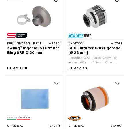
Anschluss innen: 32 mm · Getarnt:
Nein · Anwendungsbereich: Tuning
FÜR:
UNIVERSAL · PUCH · SACHS
26961
UNIVERSAL
17821
swiing® ingenious Luftfilter
GPO Luftfilter Gitter gerade
Bing SRE Ø 20 mm
(Ø 28 mm)
Hersteller: GPO · Farbe: Chrom · Ø
aussen: 60 mm · Filterart: Gitter ·
Befestigungsart: Steckverbindung
EUR 53.30
EUR 17.70
geklemmt · Gesamtlänge: 55 mm · Ø
Anschluss innen: 28 mm · Getarnt:
Nein · Anwendungsbereich: Tuning
UNIVERSAL
19475
UNIVERSAL
21397