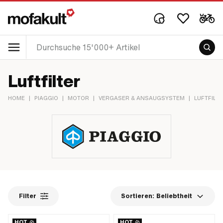
Luftfilter
HOME
|
PIAGGIO
|
MOTOR
|
VERGASER & ANSAUGSYSTEM
|
LUFTFILT
Filter
Sortieren:
Beliebtheit
HOT
HOT