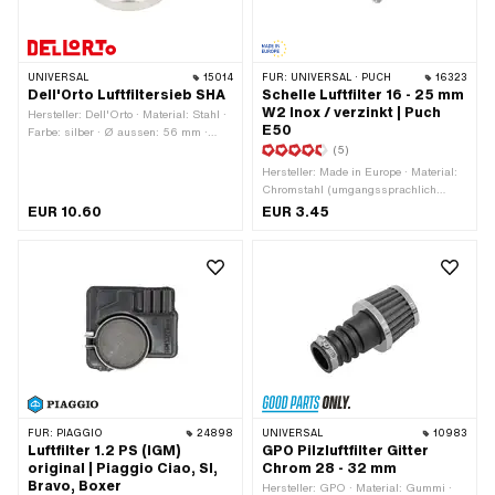
UNIVERSAL
15014
FÜR:
UNIVERSAL · PUCH
16323
Dell'Orto Luftfiltersieb SHA
Schelle Luftfilter 16 - 25 mm
W2 Inox / verzinkt | Puch
Hersteller: Dell'Orto · Material: Stahl ·
E50
Farbe: silber · Ø aussen: 56 mm ·
Höhe: 13 mm · Oberfläche: verzinkt
(5)
(blau) · Anwendungsbereich: Standard
Hersteller: Made in Europe · Material:
Chromstahl (umgangssprachlich
bekannt als Nirosta) · Material: Stahl ·
EUR 10.60
EUR 3.45
Breite: 9.3 mm · Ø innen: 16 - 25 mm ·
Oberfläche: verzinkt (blau) · Anzahl
Bestandteile: 1 Stk. · Pony OEM-Nr.:
A3347
FÜR:
PIAGGIO
24898
UNIVERSAL
10983
Luftfilter 1.2 PS (IGM)
GPO Pilzluftfilter Gitter
original | Piaggio Ciao, SI,
Chrom 28 - 32 mm
Bravo, Boxer
Hersteller: GPO · Material: Gummi ·