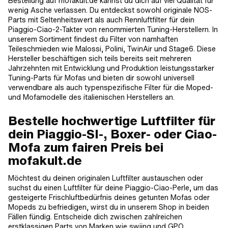
Bestellung auf mofakult.de kannst du dich auf viel Qualität für
wenig Asche verlassen. Du entdeckst sowohl originale NOS-
Parts mit Seltenheitswert als auch Rennluftfilter für dein
Piaggio-Ciao-2-Takter von renommierten Tuning-Herstellern. In
unserem Sortiment findest du Filter von namhaften
Teileschmieden wie Malossi, Polini, TwinAir und Stage6. Diese
Hersteller beschäftigen sich teils bereits seit mehreren
Jahrzehnten mit Entwicklung und Produktion leistungsstarker
Tuning-Parts für Mofas und bieten dir sowohl universell
verwendbare als auch typenspezifische Filter für die Moped-
und Mofamodelle des italienischen Herstellers an.
Bestelle hochwertige Luftfilter für
dein Piaggio-SI-, Boxer- oder Ciao-
Mofa zum fairen Preis bei
mofakult.de
Möchtest du deinen originalen Luftfilter austauschen oder
suchst du einen Luftfilter für deine Piaggio-Ciao-Perle, um das
gesteigerte Frischluftbedürfnis deines getunten Mofas oder
Mopeds zu befriedigen, wirst du in unserem Shop in beiden
Fällen fündig. Entscheide dich zwischen zahlreichen
erstklassigen Parts von Marken wie swiing und GPO,