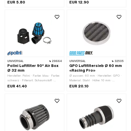
EUR 5.80
EUR 12.90
UNIVERSAL
29664
UNIVERSAL
32505
Polini Luftfilter 90° Air Box
GPO Luftfiltersieb Ø 60 mm
Ø 32 mm
«Racing Pro»
Hersteller: Polini · Farbe: blau · Farbe:
Ø aussen: 60 mm · Hersteller: GPO ·
schwarz · Filterart: Schaumstoff ·
Material: Stahl · Höhe: 10 mm ·
Gesamtlänge: 140 mm ·
Anwendungsbereich: Racing ·
EUR 41.40
EUR 20.10
Befestigungsart: Steckverbindung
Anwendungsbereich: Tuning
geklemmt · Ø Anschluss innen: 32
mm · Winkel: 90 ° ·
Anwendungsbereich: Tuning · Getarnt:
Nein