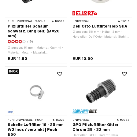
FÜR:
UNIVERSAL · SACHS
10068
UNIVERSAL
15014
Pilzluftfilter Schaum
Dell'Orto Luftfiltersieb SHA
schwarz, Bing SRE (Ø=20
Ø aussen: 56 mm · Höhe: 13 mm ·
mm)
Hersteller: Dell'Orto · Material: Stahl ·
(19)
Anwendungsbereich: Standard ·
Oberfläche: verzinkt (blau) · Farbe:
Ø aussen: 61 mm · Material: Gummi ·
silber
Material: Metall · Material:
Schaumstoff · Farbe: Chrom · Farbe:
EUR 11.80
EUR 10.60
schwarz · Filterart: Schaumstoff ·
Gesamtlänge: 105 mm ·
INOX
Befestigungsart: Bride ·
Befestigungsart: Steckverbindung
geklemmt · Länge Gummiteil: 65 mm ·
Länge Filterteil: 40 mm · Ø Anschluss
innen: 20 mm · Anwendungsbereich:
Tuning · Getarnt: Nein
FÜR:
UNIVERSAL · PUCH
16323
UNIVERSAL
10983
Schelle Luftfilter 16 - 25 mm
GPO Pilzluftfilter Gitter
W2 Inox / verzinkt | Puch
Chrom 28 - 32 mm
E50
Hersteller: GPO · Getarnt: Nein ·