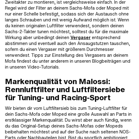
Zweitakter zu montieren, ist vergleichsweise einfach. In der
Regel wird der Filter an deinem Sachs-Mofa oder Moped mit
nur einer Schelle befestigt, sodass sich der Austausch ohne
langes Schrauben und mit wenig Aufwand möglich ist. Wenn
du keinen originalen Luftfilter verwendest, sondern deinen
Sachs-2-Takter tunen möchtest, solltest du für die maximale
Wirkung aber unbedingt deinen
Vergaser
entsprechend
abstimmen und eventuell auch den Ansaugstutzen tauschen,
sofern du einen Vergaser mit größerem Durchmesser
verwendest. Tipps zur Einstellung des Vergasers an deinem
Mofa findest du unter anderem in unseren Blogbeiträgen und
in unseren Video-Tutorials.
Markenqualität von Malossi:
Rennluftfilter und Luftfiltersiebe
für Tuning- und Racing-Sport
Wir bieten dir vom Luftfiltersieb bis zum Tuning-Luftfilter für
dein Sachs-Mofa oder Moped eine große Auswahl an Parts in
erstklassiger Markenqualität. Du wirst aber auch fündig, wenn
du das Original-Setup deines Sachs-Mofas oder Mopeds
beibehalten möchtest und auf der Suche nach seltenen NOS-
Parts oder Nachbauteilen bist. Bist du sportlich ambitioniert