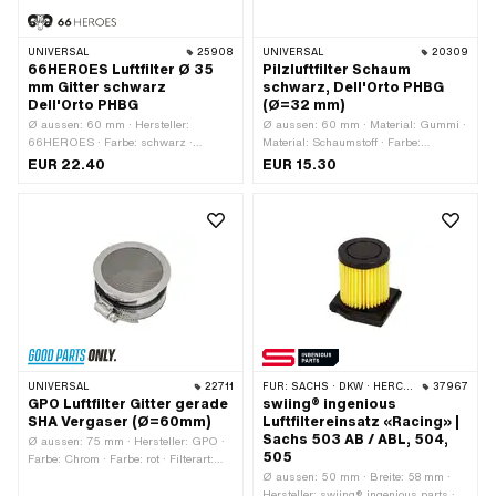
UNIVERSAL
25908
UNIVERSAL
20309
66HEROES Luftfilter Ø 35
Pilzluftfilter Schaum
mm Gitter schwarz
schwarz, Dell'Orto PHBG
Dell'Orto PHBG
(Ø=32 mm)
Ø aussen: 60 mm · Hersteller:
Ø aussen: 60 mm · Material: Gummi ·
66HEROES · Farbe: schwarz ·
Material: Schaumstoff · Farbe:
Filterart: Gitter · Gesamtlänge: 70 mm
schwarz · Filterart: Schaumstoff ·
EUR 22.40
EUR 15.30
· Befestigungsart: Steckverbindung
Gesamtlänge: 110 mm ·
geklemmt · Ø Anschluss innen: 35
Befestigungsart: Steckverbindung
mm · Anwendungsbereich: Tuning ·
geklemmt · Ø Anschluss innen: 28
Getarnt: Nein
mm · Ø Anschluss innen: 32 mm ·
Anwendungsbereich: Tuning · Getarnt:
Nein
UNIVERSAL
22711
FÜR:
SACHS · DKW · HERCULES · KTM
37967
GPO Luftfilter Gitter gerade
swiing® ingenious
SHA Vergaser (Ø=60mm)
Luftfiltereinsatz «Racing» |
Sachs 503 AB / ABL, 504,
Ø aussen: 75 mm · Hersteller: GPO ·
505
Farbe: Chrom · Farbe: rot · Filterart:
Gitter · Gesamtlänge: 35 mm ·
Ø aussen: 50 mm · Breite: 58 mm ·
Befestigungsart: Steckverbindung
Hersteller: swiing® ingenious parts ·