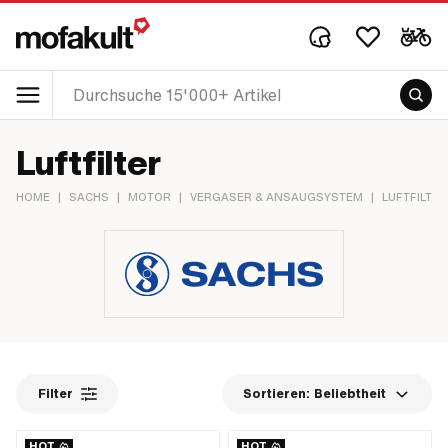
Luftfilter
HOME
|
SACHS
|
MOTOR
|
VERGASER & ANSAUGSYSTEM
|
LUFTFILTER
Filter
Sortieren:
Beliebtheit
HOT
HOT