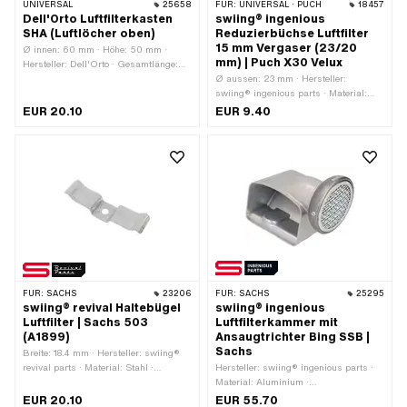
UNIVERSAL
25658
FÜR:
UNIVERSAL · PUCH
18457
Dell'Orto Luftfilterkasten
swiing® ingenious
SHA (Luftlöcher oben)
Reduzierbüchse Luftfilter
15 mm Vergaser (23/20
Ø innen: 60 mm · Höhe: 50 mm ·
mm) | Puch X30 Velux
Hersteller: Dell'Orto · Gesamtlänge:
115 mm · Breite: 60 mm · Material:
Ø aussen: 23 mm · Hersteller:
Kunststoff · Anwendungsbereich:
swiing® ingenious parts · Material:
Standard · Farbe: schwarz · Ø
Polyamid (PA) · Farbe: weiss · Ø
EUR 20.10
EUR 9.40
Bohrung: 12 mm · Befestigungsart:
innen: 20 mm · Gesamtlänge: 15 mm
Steckverbindung geklemmt · Pony
OEM-Nr.: A8192
FÜR:
SACHS
23206
FÜR:
SACHS
25295
swiing® revival Haltebügel
swiing® ingenious
Luftfilter | Sachs 503
Luftfilterkammer mit
(A1899)
Ansaugtrichter Bing SSB |
Sachs
Breite: 18.4 mm · Hersteller: swiing®
revival parts · Material: Stahl ·
Hersteller: swiing® ingenious parts ·
Oberfläche: verzinkt (blau) ·
Material: Aluminium ·
Gesamtlänge: 75 mm · Ø
Anwendungsbereich: Tuning
EUR 20.10
EUR 55.70