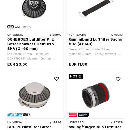
UNIVERSAL
25910
FÜR:
SACHS
16053
66HEROES Luftfilter Pilz
Gummiband Luftfilter Sachs
Gitter schwarz Dell'Orto
503 (A1949)
SHA (Ø=60 mm)
Breite: 20 mm · Breite: 29 mm ·
Ø aussen: 87 mm · Hersteller:
Material: Gummi · Farbe: schwarz ·
66HEROES · Material: Gummi ·
Gesamtlänge: 140 mm · Anzahl
Material: Metall · Farbe: schwarz ·
Befestigungspunkte: 2 Stk.
EUR 23.60
EUR 11.80
Filterart: Gitter · Gesamtlänge: 46 mm
· Befestigungsart: Bride ·
HOT
Befestigungsart: Steckverbindung
geklemmt · Länge Gummiteil: 18 mm ·
Länge Filterteil: 28 mm · Ø Anschluss
innen: 60 mm · Anwendungsbereich:
Tuning · Getarnt: Nein
UNIVERSAL
19736
UNIVERSAL
24379
GPO Pilzluftfilter Gitter
swiing® ingenious Luftfilter