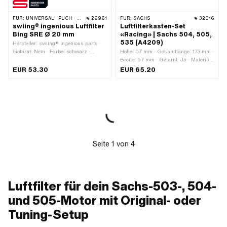
FÜR:
UNIVERSAL · PUCH · SACHS
26961
FÜR:
SACHS
32016
swiing® ingenious Luftfilter
Luftfilterkasten-Set
Bing SRE Ø 20 mm
«Racing» | Sachs 504, 505,
535 (A4209)
Hersteller: swiing® ingenious parts ·
Getarnt: Nein · Farbe: schwarz ·
Höhe: 57 mm · Gesamtlänge: 173 mm ·
Material: Aluminium · Filterart: Kasten
Breite: 57 mm · Getarnt: Ja · Material:
· Gesamtlänge: 28 mm · Ø Anschluss
Kunststoff · Material: Papier ·
EUR 53.30
EUR 65.20
innen: 20 mm · Befestigungsart:
Anwendungsbereich: Tuning · Filterart:
Steckverbindung geklemmt ·
Filterpapier · Filterart: Kasten · Farbe:
Anwendungsbereich: Tuning
schwarz · Ø Anschluss innen: 14.5
mm · Befestigungsart: Schrauben ·
Pony OEM-Nr.: A4209
Seite
1
von
4
Luftfilter für dein Sachs-503-, 504-
und 505-Motor mit Original- oder
Tuning-Setup