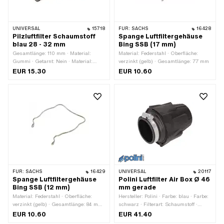
UNIVERSAL
15718
FÜR:
SACHS
16428
Pilzluftfilter Schaumstoff
Spange Luftfiltergehäuse
blau 28 - 32 mm
Bing SSB (17 mm)
Gesamtlänge: 110 mm · Material:
Material: Federstahl · Oberfläche:
Gummi · Getarnt: Nein · Material:
verzinkt (gelb) · Gesamtlänge: 77 mm
Schaumstoff · Anwendungsbereich:
EUR 15.30
EUR 10.60
Tuning · Farbe: blau · Filterart:
Schaumstoff · Befestigungsart:
Steckverbindung geklemmt · Ø
Anschluss innen: 28 mm · Ø
Anschluss innen: 32 mm · Ø aussen:
60 mm
FÜR:
SACHS
16429
UNIVERSAL
20117
Spange Luftfiltergehäuse
Polini Luftfilter Air Box Ø 46
Bing SSB (12 mm)
mm gerade
Material: Federstahl · Oberfläche:
Hersteller: Polini · Farbe: blau · Farbe:
verzinkt (gelb) · Gesamtlänge: 84 mm
schwarz · Filterart: Schaumstoff ·
· Pony OEM-Nr.: A2020 · Sachs
Gesamtlänge: 100 mm ·
EUR 10.60
EUR 41.40
OEM-Nr.: 0261 053 000
Befestigungsart: Steckverbindung