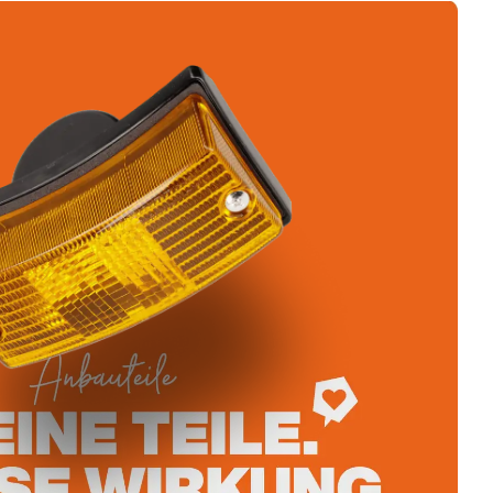
5 mm ·
m