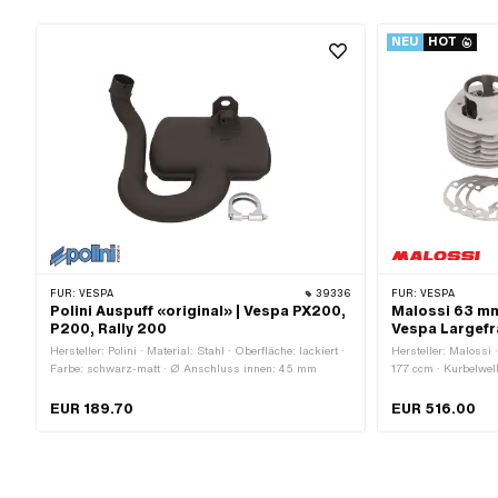
NEU
HOT
FÜR:
VESPA
39336
FÜR:
VESPA
Polini Auspuff «original» | Vespa PX200,
Malossi 63 mm
P200, Rally 200
Vespa Largef
Hersteller: Polini · Material: Stahl · Oberfläche: lackiert ·
Hersteller: Malossi
Farbe: schwarz-matt · Ø Anschluss innen: 45 mm
177 ccm · Kurbelwel
mm · Ø Auslass aus
mm · Ø Kolbenbolzen
EUR 189.70
EUR 516.00
Lochabstand Ausla
Befestigungspunkte:
Getarnt: Nein · An