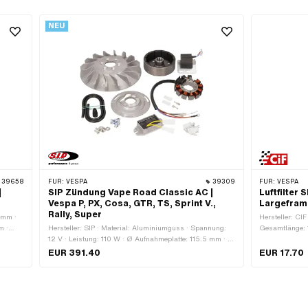
NEU
39658
FÜR:
VESPA
39309
FÜR:
VESPA
|
SIP Zündung Vape Road Classic AC |
Luftfilter 
Vespa P, PX, Cosa, GTR, TS, Sprint V.,
Largefram
Rally, Super
 mm ·
Hersteller: CIF 
m ·
Hersteller: SIP · Material: Aluminiumguss · Spannung:
Gesamtlänge: 
12 V · Leistung: 110 W · Ø Aufnahmeplatte: 115.5 mm · Ø
Befestigungsa
Stahl ·
Schwungrad innen: 87.6 mm · Ø Schwungrad aussen:
Standard · Pia
EUR 391.40
EUR 17.70
lle:
103.7 mm · Anzahl Befestigungspunkte: 3 Stk.
5 mm ·
e:
: 925