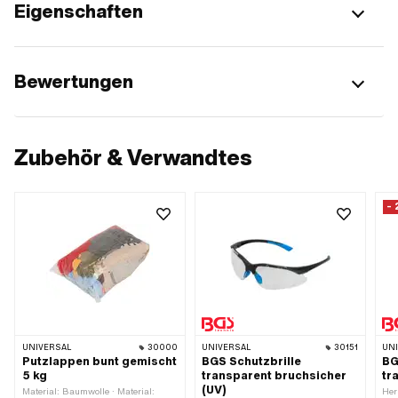
Eigenschaften
Bewertungen
Zubehör & Verwandtes
-
UNIVERSAL
30000
UNIVERSAL
30151
UN
Putzlappen bunt gemischt
BGS Schutzbrille
BG
5 kg
transparent bruchsicher
tr
(UV)
Material: Baumwolle · Material:
Her