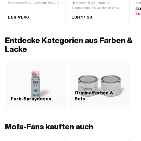
Polyester (PES) · Gewicht: 5000 g ·
Hersteller: BGS · Material
Sic
Anwendungsbereich:
Sichtscheibe: Polycarbonat (PC) ·
tra
EU
Werkstattzubehör
Farbe: transparent ·
Sic
EU
EUR 41.40
EUR 17.50
Glaseigenschaft: bruchsicher ·
Anwendungsbereich: Sicherheit
Entdecke Kategorien aus Farben &
Lacke
Originalfarben &
Farb-Spraydosen
Sets
Mofa-Fans kauften auch