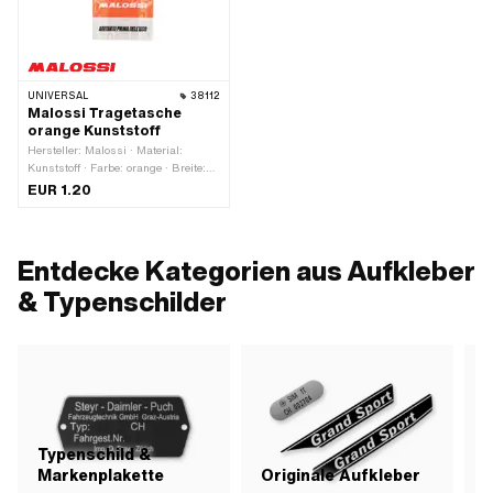
UNIVERSAL
38112
Malossi Tragetasche
orange Kunststoff
Hersteller: Malossi · Material:
Kunststoff · Farbe: orange · Breite:
360 mm · Höhe: 580 mm
EUR 1.20
Entdecke Kategorien aus Aufkleber
& Typenschilder
Typenschild &
Markenplakette
Originale Aufkleber
S