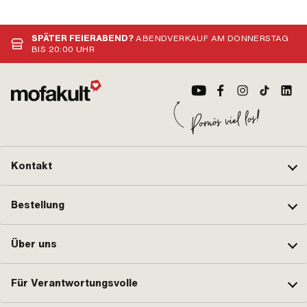
m · Abschliessbar: Ja
OEM-Nr.: 0263 014 002
a · Ø Kopf aussen: 55.4
28.6 mm
SPÄTER FEIERABEND?
ABENDVERKAUF AM DONNERSTAG
BIS 20:00 UHR
Kontakt
Bestellung
Über uns
Für Verantwortungsvolle