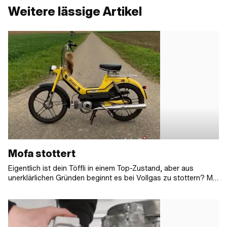
Weitere lässige Artikel
Mofa stottert
Eigentlich ist dein Töffli in einem Top-Zustand, aber aus
unerklärlichen Gründen beginnt es bei Vollgas zu stottern? Mit
dem Problem bist du nicht allein. In vielen Fällen liegt die
Ursache für das Stottern deines Mofas im Bereich der
Zündung und lässt sich schnell beheben. Allerdings sind auch
häufig defekte Dichtungen, verdreckte Düsen oder die falsche
Abstimmung des Vergasers der Grund dafür, dass dein Töffli