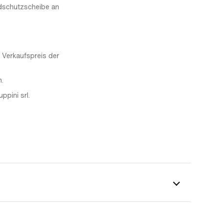
ndschutzscheibe an
 Verkaufspreis der
n.
ppini srl.