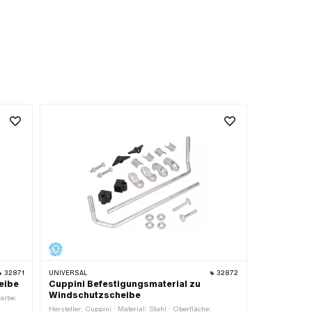
32871
UNIVERSAL
32872
eibe
Cuppini Befestigungsmaterial zu
Windschutzscheibe
Farbe:
Hersteller: Cuppini · Material: Stahl · Oberfläche: