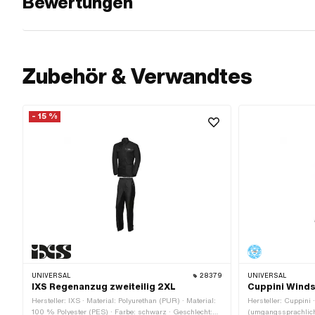
Bewertungen
Zubehör & Verwandtes
- 15 %
UNIVERSAL
28379
UNIVERSAL
IXS Regenanzug zweiteilig 2XL
Cuppini Winds
Hersteller: IXS · Material: Polyurethan (PUR) · Material:
Hersteller: Cuppini 
100 % Polyester (PES) · Farbe: schwarz · Geschlecht:
(umgangssprachlich 