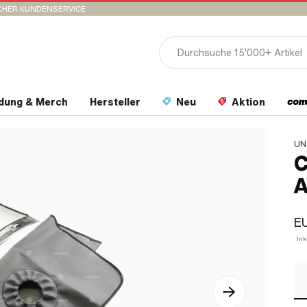
CHER KUNDENSERVICE
idung & Merch
Hersteller
Neu
Aktion
UN
C
A
EU
In