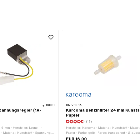
10881
UNIVERSAL
Spannungsregler (1A-
Karcoma Benzinfilter 24 mm Kunstst
Papier
(12)
6 mm · Hersteller: Leonelli ·
Hersteller: Karcoma · Material: Kunststoff · Materi
 · Material: Kunststoff · Spannung:
Papier · Farbe: gelb · Farbe: transparent · Ø auss
 · Leistung: 100 W · Stromart:
mm · Ø innen: 4.7 mm · Filterart: Filterpapier · ze
EUR 16.00