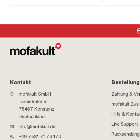
Wechselstrom (AC) 
Befestigungsart: S
Kontakt
Bestellung
mofakult GmbH
Zahlung & Ve
Turmstraße 5
mofakult Bus
78467 Konstanz
Hilfe & Konta
Deutschland
Live Support
info@mofakult.de
Rücksendung
+49 7531 71 73 170