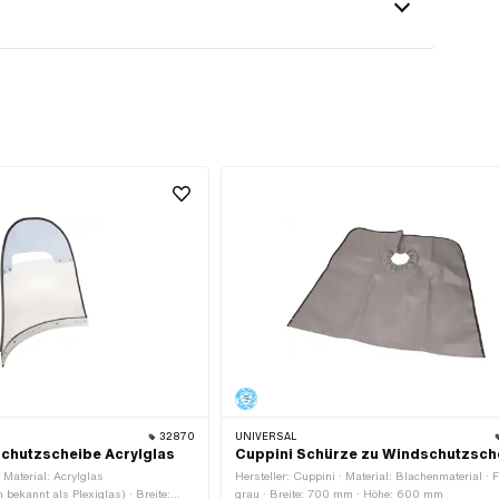
32870
UNIVERSAL
chutzscheibe Acrylglas
Cuppini Schürze zu Windschutzsch
· Material: Acrylglas
Hersteller: Cuppini · Material: Blachenmaterial · 
bekannt als Plexiglas) · Breite:
grau · Breite: 700 mm · Höhe: 600 mm