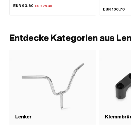
Unisex · Grösse: L · Grösse: M · Grösse: XL · Grösse:
540 mm · Höhe: 5
EUR 93.60
EUR 79.40
XXL · Innenmaterial: 100 % Polyester (PES)
EUR 100.70
Entdecke Kategorien aus Le
Lenker
Klemmbrüc