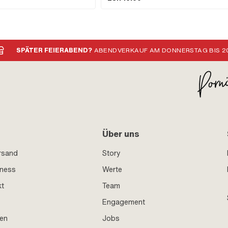
· Gesamtlänge: 50 mm ·
Nein · Ø Benzinschlauchanschluss: 6 mm · Ø
chrauben · Höhe: 15 mm
Benzinschlauchanschluss: 7.3 mm · Gesamtläng
mm · Gesamtlänge: 60 mm
SPÄTER FEIERABEND?
ABENDVERKAUF AM DONNERSTAG BIS 20
Über uns
rsand
Story
iness
Werte
kt
Team
Engagement
en
Jobs