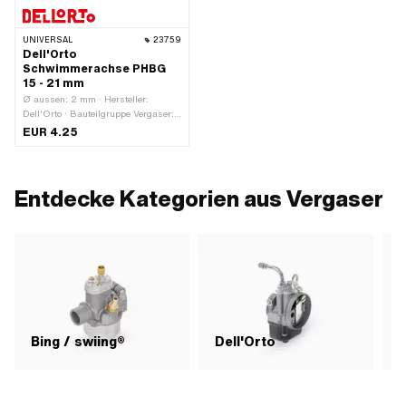
UNIVERSAL
23759
Dell'Orto
Schwimmerachse PHBG
15 - 21 mm
Ø aussen: 2 mm · Hersteller:
Dell'Orto · Bauteilgruppe Vergaser:
Stellschrauben, Schwimmer, etc. ·
EUR 4.25
Material: Stahl · Oberfläche: verzinkt
(blau) · Vergasertyp: PHBG ·
Gesamtlänge: 27 mm
Entdecke Kategorien aus Vergaser
Bing / swiing®
Dell'Orto