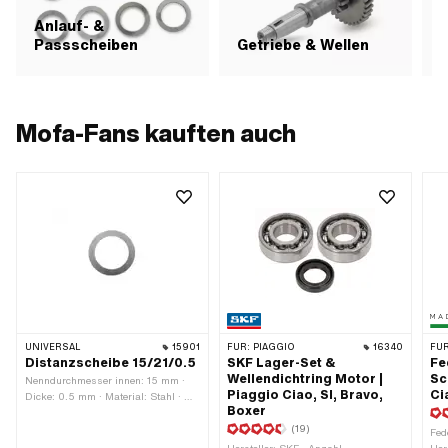
Anlauf- &
Passscheiben
Getriebe & Wellen
Mofa-Fans kauften auch
UNIVERSAL
15901
FÜR:
PIAGGIO
16340
FÜR
Distanzscheibe 15/21/0.5
SKF Lager-Set &
Fe
Wellendichtring Motor |
Sc
Nenndurchmesser innen: 15 mm ·
Piaggio Ciao, SI, Bravo,
Ci
Dicke: 0.5 mm · Material: Stahl · Ø
Boxer
aussen: 21 mm · Ø innen: 15 mm ·
Oberfläche: blank / geölt
(19)
Fed