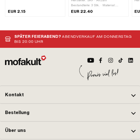
Hersteller: SKF · Anzahl
Her
Bestandteile: 3 Stk. · Material:
Fed
Kunststoff · Material: Stahl ·
inn
EUR 2.15
EUR 22.40
EU
Anwendungsbereich: Standard
mm 
SPÄTER FEIERABEND?
ABENDVERKAUF AM DONNERSTAG
BIS 20:00 UHR
Kontakt
Bestellung
Über uns