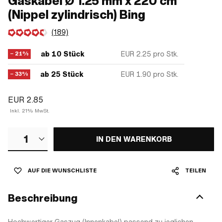
Gaskabel Ø 1.25 mm x 220 cm
(Nippel zylindrisch) Bing
(189)
ab 10 Stück
EUR 2.25
pro Stk.
− 21%
ab 25 Stück
EUR 1.90
pro Stk.
− 33%
EUR 2.85
Inkl. 21% MwSt.
1
IN DEN WARENKORB
AUF DIE WUNSCHLISTE
TEILEN
Beschreibung
Hochwertiger Gaszug (Innenkabel) passend zu jeglichen