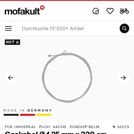
HOT
FÜR:
UNIVERSAL · PUCH · SACHS · ZÜNDAPP BELMONDO · TOMOS · ALPA CHOPPER / TURBO · DKW · ILO / JLO · KREIDLER · MBK / MOTOBÉCANE · MIELE · MONARK · VICTORIA · ZÜNDAPP
10173