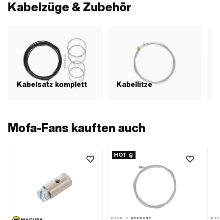
Kabelzüge & Zubehör
Antrieb: Schlitz
Kabelsatz komplett
Kabellitze
K
Mofa-Fans kauften auch
HOT