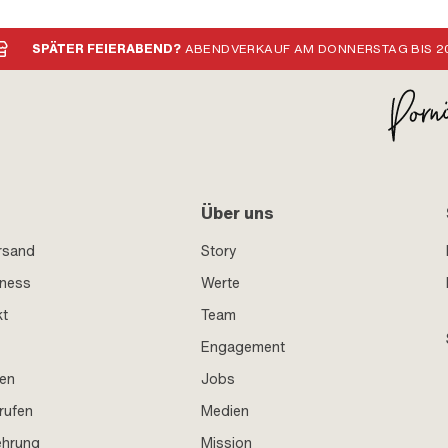
SPÄTER FEIERABEND?
ABENDVERKAUF AM DONNERSTAG BIS 20
Über uns
rsand
Story
iness
Werte
kt
Team
Engagement
en
Jobs
rufen
Medien
ehrung
Mission