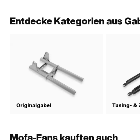
mm · Gabelbrücke - Mitte Radachse: 410 mm · Abstand
Bremsnocken zu Radachse Mitte-Mitte: 35 mm ·
Gewindeart: MF26x1 (Feingewinde) · Gewindelänge: 58
Entdecke Kategorien aus Ga
mm
Originalgabel
Tuning- &
Mofa-Fans kauften auch