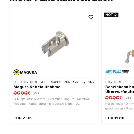
HOT
FÜR:
UNIVERSAL · PUCH · SACHS · ZÜNDAPP BELMONDO · CILO
10172
UNIVERSAL
Magura Kabelaufnahme
Benzinhahn ho
Überwurfmutte
(27)
(25)
Ø Nippelloch: 6.2 mm · Hersteller: Magura · Material:
Messing · Farbe: silber · Ø aussen: 8 mm · Ø
Hersteller: GPO · Mö
Kabeldurchführung: 4 mm · Oberfläche: vernickelt ·
geschlossen / Rese
Gesamtlänge: 14.5 mm · Ø Bund: 10 mm ·
(Feingewinde) · Mater
EUR 2.95
EUR 11.80
Anwendungsbereich: Standard · Magura OEM-Nr.: 411
Kunststoffnetz · Be
440
Benzinschlauchansc
waagrecht / horizont
Reserverohrform: g