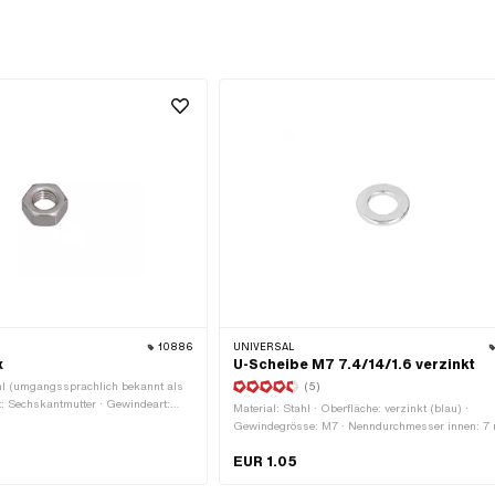
10886
UNIVERSAL
x
U-Scheibe M7 7.4/14/1.6 verzinkt
hl (umgangssprachlich bekannt als
(5)
rt: Sechskantmutter · Gewindeart:
Material: Stahl · Oberfläche: verzinkt (blau) ·
nde) · Antrieb: Aussensechskant ·
Gewindegrösse: M7 · Nenndurchmesser innen: 7
ewinde): 7 mm · Höhe: 5.5 mm ·
Nenndurchmesser (Gewinde): 7 mm · Piaggio OE
mm · Piaggio OEM-Nr.: 020107, 1107,
EUR 1.05
003057, 3057, S.13842