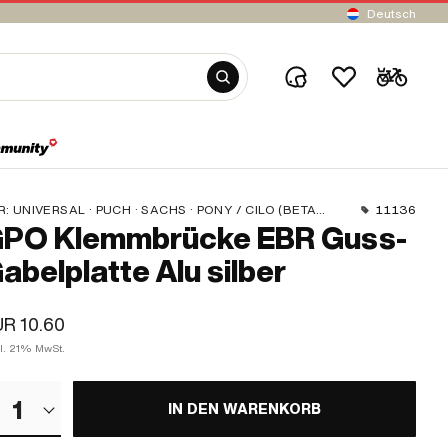
Deutsch
R:
UNIVERSAL · PUCH · SACHS · PONY / CILO (BETA 521 & 512) · PIAGGIO
11136
PO Klemmbrücke EBR Guss-
abelplatte Alu silber
R 10.60
kl. 21% MwSt.
1
IN DEN WARENKORB