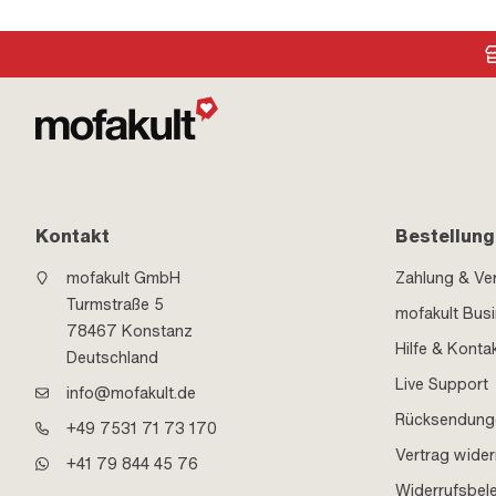
Kontakt
Bestellung
mofakult GmbH
Zahlung & Ve
Turmstraße 5
mofakult Bus
78467 Konstanz
Hilfe & Konta
Deutschland
Live Support
info@mofakult.de
Rücksendung
+49 7531 71 73 170
Vertrag wider
+41 79 844 45 76
Widerrufsbel