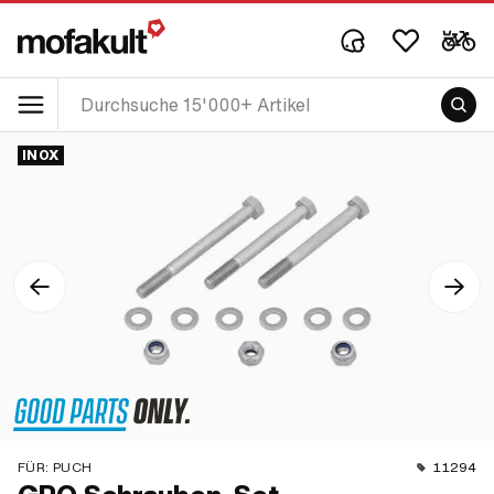
INOX
FÜR:
PUCH
11294