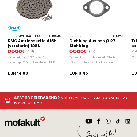
FÜR:
UNIVERSAL · PUCH · SACHS · PONY / CILO (BETA 521 & 512) · ZÜNDAPP BELMONDO · TOMOS · BYE BIKE · ALPA CHOPPER / TURBO · CILO
10040
FÜR:
PUCH
10113
FÜR
KMC Antriebskette 415H
Dichtung Auslass Ø 27
Tr
(verstärkt) 128L
Stahlring
sc
(138)
(57)
Mat
sch
Kettenteilung: 1/2" x 3/16" ·
Dicke: 2.1 mm · Material: Blech
349
Kettentyp: 415H · Hersteller: KMC ·
(Stahl) · Material: Dichtkarton ·
Material: Stahl · Farbe: grau ·
Verstärkt: Ja · Ø Auslass innen: 27
Anzahl Kettenglieder: 128 Stk. ·
mm · Ø Schraubenaufnahme: 6.3
EUR 14.80
EUR 3.45
EU
Abrollumfang: 1626 mm ·
mm · Verwendungsort: Auslass ·
Kettenschloss-Art: Federverschluss ·
Lochabstand Auslass: 42.5 mm ·
Oberfläche: blank / geölt · Ø
Anwendungsbereich: Tuning
Bohrung: 4 mm · Ø Stift: 3.94 mm
SPÄTER FEIERABEND?
ABENDVERKAUF AM DONNERSTAG
BIS 20:00 UHR