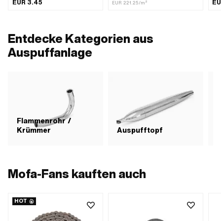
Lochabstand Auslass: 42.5 mm ·
EUR 3.45
EU
EUR 221.25/m²
Anwendungsbereich: Tuning
Entdecke Kategorien aus
Auspuffanlage
Flammenrohr /
Krümmer
Auspufftopf
Mofa-Fans kauften auch
HOT