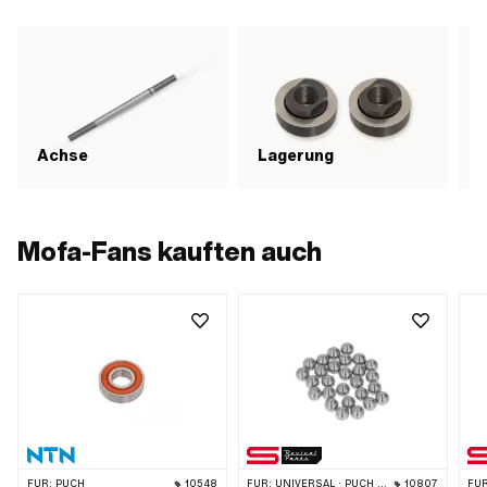
Achse
Lagerung
D
Mofa-Fans kauften auch
FÜR:
PUCH
10548
FÜR:
UNIVERSAL · PUCH · SACHS
10807
FÜR