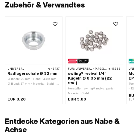
Zubehör & Verwandtes
UNIVERSAL
16437
FÜR:
UNIVERSAL · PIAGGIO · ZÜNDAPP BELMONDO
17286
UN
Radlagerschale Ø 32 mm
swiing® revival 1/4"
Mo
Kugeln Ø 6.35 mm (22
EP
Ø innen: 28 mm · Höhe: 14.25 mm ·
Stk.)
Ø Bund: 37 mm · Material: Stahl · Ø
Tem
Bohrung: 15 mm · Ø aussen: 32 mm
Hersteller: swiing® revival parts ·
- 1
Material: Stahl ·
Inh
EU
Anwendungsbereich: Standard ·
Che
EUR 8.20
EUR 5.80
EUR
Oberfläche: gehärtet & geschliffen ·
Anzahl Bestandteile: 22 Stk. · Ø
Kugel [Zoll] / [mm]: 1/4" (6.35 mm)
Entdecke Kategorien aus Nabe &
Achse