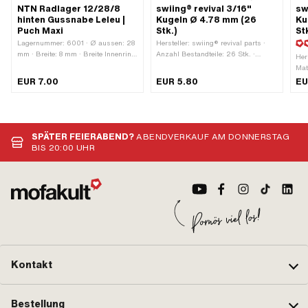
NTN Radlager 12/28/8
swiing® revival 3/16"
sw
hinten Gussnabe Leleu |
Kugeln Ø 4.78 mm (26
Ku
Puch Maxi
Stk.)
St
Lagernummer: 6001 · Ø aussen: 28
Hersteller: swiing® revival parts ·
mm · Breite: 8 mm · Breite Innenring:
Anzahl Bestandteile: 26 Stk. ·
Her
12 mm · Kugellager geschlossen: Ja
Material: Stahl · Oberfläche: gehärtet
Mat
· Hersteller: NTN · Staubschutzart:
& geschliffen · Ø Kugel [Zoll] / [mm]:
Anw
EUR 7.00
EUR 5.80
EU
2RS - Beidseitige
3/16" (4.78 mm) ·
Obe
Berührungsdichtung aus NBR ·
Anwendungsbereich: Standard
Anz
Lagerluft: CM
Kug
(Spezial/geräuschreduziert) ·
mm
Lagerkäfig: Stahlblechkäfig
SPÄTER FEIERABEND?
ABENDVERKAUF AM DONNERSTAG
kugelgeführt · Nutring: Nein ·
BIS 20:00 UHR
Material: Kunststoff · Material: Stahl
· Lagerart: Rillenkugellager · Ø
innen: 12 mm · Anwendungsbereich:
Standard
Kontakt
Bestellung