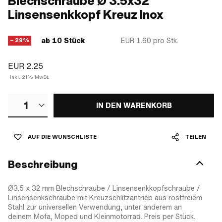
Blechschraube Ø 3.5x32
Linsensenkkopf Kreuz Inox
ab 10 Stück
EUR 1.60
pro Stk.
− 29%
EUR 2.25
Inkl. 21% MwSt.
1
IN DEN WARENKORB
AUF DIE WUNSCHLISTE
TEILEN
Beschreibung
Ø3.5 x 32 mm Blechschraube / Linsensenkkopfschraube /
Linsensenkschraube mit Kreuzschlitzantrieb aus rostfreiem
Stahl zur universellen Verwendung, unter anderem an
deinem Mofa, Moped und Kleinmotorrad. Preis per Stück.