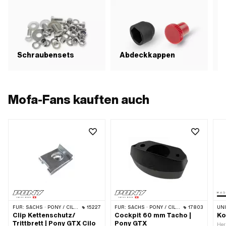
G
Schraubensets
Abdeckkappen
S
Mofa-Fans kauften auch
FÜR:
SACHS · PONY / CILO (BETA 521 & 512)
15227
FÜR:
SACHS · PONY / CILO (BETA 521 & 512)
17803
UN
Clip Kettenschutz/
Cockpit 60 mm Tacho |
Ko
Trittbrett | Pony GTX Cilo
Pony GTX
Her