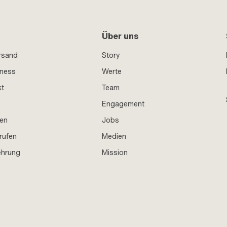
Über uns
rsand
Story
iness
Werte
kt
Team
Engagement
en
Jobs
rufen
Medien
ehrung
Mission