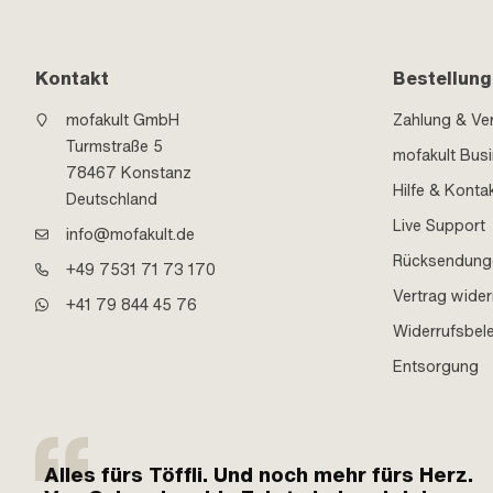
Kontakt
Bestellung
mofakult GmbH
Zahlung & Ve
Turmstraße 5
mofakult Bus
78467 Konstanz
Hilfe & Konta
Deutschland
Live Support
info@mofakult.de
Rücksendung
+49 7531 71 73 170
Vertrag wider
+41 79 844 45 76
Widerrufsbel
Entsorgung
Alles fürs Töffli. Und noch mehr fürs Herz.