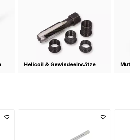
n
Helicoil & Gewindeeinsätze
Mutter