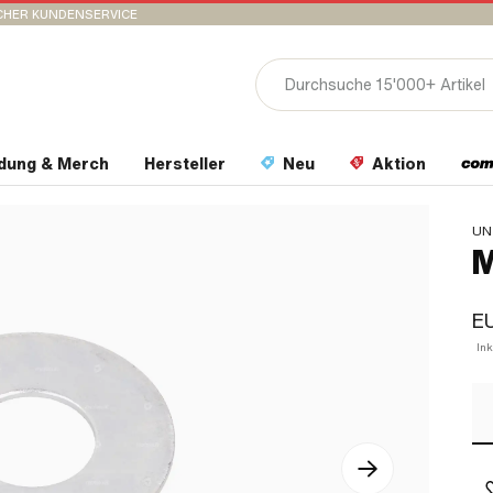
CHER KUNDENSERVICE
idung & Merch
Hersteller
Neu
Aktion
UN
M
E
In