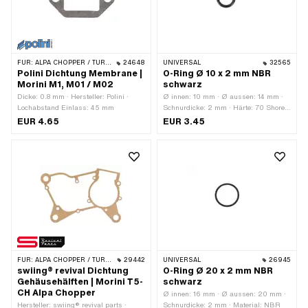
FÜR:
ALPA CHOPPER / TURBO · MALAGUTI
24648
UNIVERSAL
32565
Polini Dichtung Membrane |
O-Ring Ø 10 x 2 mm NBR
Morini M1, M01 / M02
schwarz
Dicke: 0.8 mm · Hersteller: Polini ·
Ø innen: 10 mm · Ø aussen: 14 mm ·
Lochabstand Einlass: 45 mm
Schnurdicke: 2 mm · Härte: 70 Shore ·
Farbe: schwarz · Anzahl Bestandteile:
EUR 4.65
EUR 3.45
1 Stk. · Material: NBR
FÜR:
ALPA CHOPPER / TURBO
29442
UNIVERSAL
26945
swiing® revival Dichtung
O-Ring Ø 20 x 2 mm NBR
Gehäusehälften | Morini T5-
schwarz
CH Alpa Chopper
Ø innen: 16 mm · Ø aussen: 20 mm ·
Hersteller: swiing® revival parts ·
Schnurdicke: 2 mm · Material: NBR