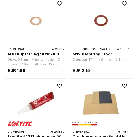
UNIVERSAL
24439
FÜR:
UNIVERSAL · SACHS
16057
M10 Kupferring 10/16/0.8
M12 Dichtring Fiber
Dicke: 0.8 mm · Material: Kupfer · Ø
Ø aussen: 17 mm · Ø innen: 12.1 mm
aussen: 15.8 mm · Ø innen: 10.4 mm ·
Pony OEM-Nr.: A1817 · Sachs OEM-
EUR 1.90
EUR 2.15
Nr.: 0250 042 001
UNIVERSAL
26869
UNIVERSAL
17871
Loctite 510 Dichtmasse 50
Dichtungspapier-Set 4-tlg.