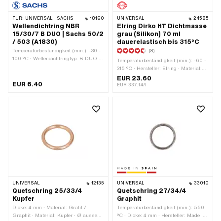
FÜR:
UNIVERSAL · SACHS
18160
UNIVERSAL
24585
Wellendichtring NBR
Elring Dirko HT Dichtmasse
15/30/7 B DUO | Sachs 50/2
grau (Silikon) 70 ml
/ 503 (A1830)
dauerelastisch bis 315°C
Temperaturbeständigkeit (min.): -30 -
(8)
100 °C · Wellendichtringtyp: B DUO -
Temperaturbeständigkeit (min.): -60 -
Mit Blech-Aussenmantel / zwei
315 °C · Hersteller: Elring · Material:
Dichtlippen. · Hersteller: Sachs ·
Silikon · Inhalt: 70 ml · Farbe: grau ·
EUR 23.60
Material: NBR · Breite: 7 mm · Ø
EUR 6.40
Gefahrenhinweis: Schädigt die Organe
EUR 337.14/l
aussen: 30 mm · Ø innen: 15 mm ·
bei längerer oder wiederholter
Pony OEM-Nr.: A1830 · Sachs OEM-
Exposition · Spaltmass (max.): 2 mm
Nr.: 0250 090 000
· Anwendungsbereich: Chemie
UNIVERSAL
12135
UNIVERSAL
33010
Quetschring 25/33/4
Quetschring 27/34/4
Kupfer
Graphit
Dicke: 4 mm · Material: Grafit /
Temperaturbeständigkeit (min.): 550
Graphit · Material: Kupfer · Ø aussen:
°C · Dicke: 4 mm · Hersteller: Made in