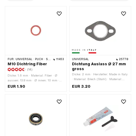
FÜR:
UNIVERSAL · PUCH · SACHS · PONY / CILO (BETA 521 & 512) · CILO
11453
UNIVERSAL
25778
M10 Dichtring Fiber
Dichtung Auslass Ø 27 mm
gross
(14)
Dicke: 2 mm · Hersteller: Made in Italy
Dicke: 1.6 mm · Material: Fiber · Ø
· Material: Blech (Stahl) · Material:
aussen: 13.8 mm · Ø innen: 10 mm ·
Dichtkarton · Ø aussen: 44 mm · Ø
Oberfläche: roh · Verwendungsort:
EUR 1.90
EUR 3.20
innen: 26.3 mm · Ø Befestigungsloch:
Motorengehäuse · Verwendungsort:
6.9 mm · Verwendungsort: Auslass ·
Vergaser · Anwendungsbereich:
Anzahl Befestigungspunkte: 2 Stk. ·
Standard · Pony OEM-Nr.: A1817 · Pony
Lochabstand: 42 - 56.8 mm
OEM-Nr.: A5650 · Puch OEM-Nr.:
27071 · Sachs OEM-Nr.: 0250 042
001 · Sachs OEM-Nr.: 0650 131 000