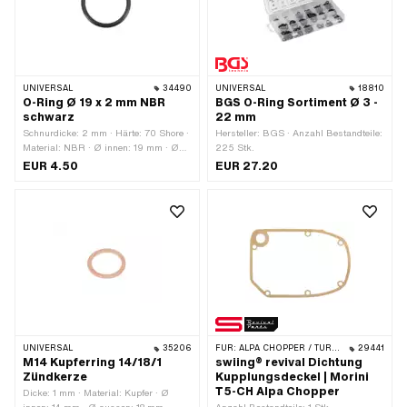
mm
UNIVERSAL
34490
UNIVERSAL
18810
O-Ring Ø 19 x 2 mm NBR
BGS O-Ring Sortiment Ø 3 -
schwarz
22 mm
Schnurdicke: 2 mm · Härte: 70 Shore ·
Hersteller: BGS · Anzahl Bestandteile:
Material: NBR · Ø innen: 19 mm · Ø
225 Stk.
aussen: 23 mm
EUR 4.50
EUR 27.20
UNIVERSAL
35206
FÜR:
ALPA CHOPPER / TURBO
29441
M14 Kupferring 14/18/1
swiing® revival Dichtung
Zündkerze
Kupplungsdeckel | Morini
T5-CH Alpa Chopper
Dicke: 1 mm · Material: Kupfer · Ø