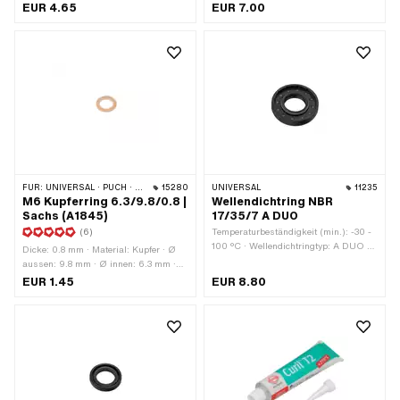
32.8 mm · Ø innen: 25.6 mm
Spain · Material: Blech (Stahl) ·
EUR 4.65
EUR 7.00
Material: Grafit / Graphit · Ø aussen:
34 mm · Ø innen: 27 mm ·
Verwendungsort: Auspuff
FÜR:
UNIVERSAL · PUCH · SACHS · PONY / CILO (BETA 521 & 512) · ZÜNDAPP BELMONDO
15280
UNIVERSAL
11235
M6 Kupferring 6.3/9.8/0.8 |
Wellendichtring NBR
Sachs (A1845)
17/35/7 A DUO
(6)
Temperaturbeständigkeit (min.): -30 -
100 °C · Wellendichtringtyp: A DUO -
Dicke: 0.8 mm · Material: Kupfer · Ø
Mit gummiertem Aussenmantel / zwei
aussen: 9.8 mm · Ø innen: 6.3 mm ·
Dichtlippen. · Material: NBR · Breite: 7
Pony OEM-Nr.: A1845 · Sachs OEM-
EUR 1.45
EUR 8.80
mm · Ø aussen: 35 mm · Ø innen: 17
Nr.: 0250 112 100
mm