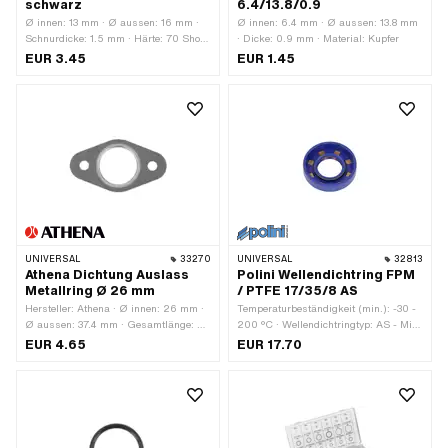
schwarz
6.4/13.8/0.9
Ø innen: 13 mm · Ø aussen: 16 mm ·
Ø innen: 6.4 mm · Ø aussen: 13.8 mm
Schnurdicke: 1.5 mm · Härte: 70 Shore
· Dicke: 0.9 mm · Material: Kupfer
· Material: NBR
EUR 3.45
EUR 1.45
UNIVERSAL
33270
UNIVERSAL
32813
Athena Dichtung Auslass
Polini Wellendichtring FPM
Metallring Ø 26 mm
/ PTFE 17/35/8 AS
Hersteller: Athena · Ø innen: 26 mm ·
Temperaturbeständigkeit (min.): -30 -
Ø aussen: 37.4 mm · Gesamtlänge: 68
200 °C · Wellendichtringtyp: AS - Mit
mm · Verwendungsort: Auslass · Ø
gummiertem Aussenmantel / einer
EUR 4.65
EUR 17.70
Befestigungsloch: 6.7 mm · Anzahl
Dichtlippen / einer Staublippe. ·
Befestigungspunkte: 2 Stk. ·
Hersteller: Polini · Material: FPM /
Lochabstand: 48 mm · Dicke: 2 mm
FKM (umgangssprachlich bekannt als
Viton) · Verwendungsort: Kurbelwelle ·
Verwendungsort: Universal · Breite: 8
mm · Ø innen: 17 mm · Ø aussen: 35