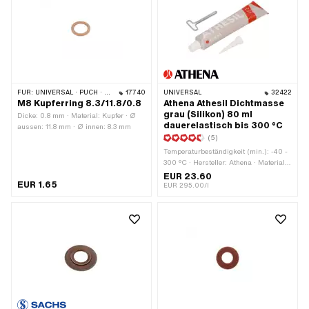
FÜR:
UNIVERSAL · PUCH · SACHS · PONY / CILO (BETA 521 & 512) · PIAGGIO
17740
UNIVERSAL
32422
M8 Kupferring 8.3/11.8/0.8
Athena Athesil Dichtmasse
grau (Silikon) 80 ml
Dicke: 0.8 mm · Material: Kupfer · Ø
dauerelastisch bis 300 °C
aussen: 11.8 mm · Ø innen: 8.3 mm
(5)
Temperaturbeständigkeit (min.): -40 -
300 °C · Hersteller: Athena · Material:
Silikon · Inhalt: 80 ml · Farbe: grau ·
EUR 23.60
EUR 1.65
Anwendungsbereich: Chemie
EUR 295.00/l