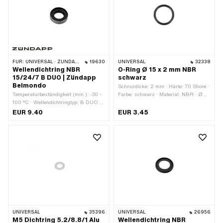
FÜR:
UNIVERSAL · ZÜNDAPP BELMONDO · ZÜNDAPP
19630
UNIVERSAL
32338
Wellendichtring NBR
O-Ring Ø 15 x 2 mm NBR
15/24/7 B DUO | Zündapp
schwarz
Belmondo
Schnurdicke: 2 mm · Härte: 70 Shore ·
Temperaturbeständigkeit (min.): -30 -
Farbe: schwarz · Material: NBR · Ø
100 °C · Wellendichtringtyp: B DUO -
aussen: 19 mm · Ø innen: 15 mm
Mit Blech-Aussenmantel / zwei
EUR 9.40
EUR 3.45
Dichtlippen. · Hersteller: Zündapp ·
Material: NBR · Breite: 7 mm · Breite:
9 mm · Ø aussen: 35 mm · Ø innen:
25.7 mm
UNIVERSAL
35396
UNIVERSAL
26956
M5 Dichtring 5.2/8.8/1 Alu
Wellendichtring NBR