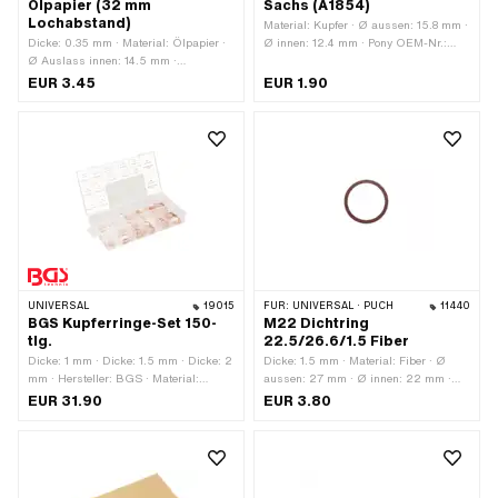
Ölpapier (32 mm
Sachs (A1854)
Lochabstand)
Material: Kupfer · Ø aussen: 15.8 mm ·
Dicke: 0.35 mm · Material: Ölpapier ·
Ø innen: 12.4 mm · Pony OEM-Nr.:
Ø Auslass innen: 14.5 mm ·
A1854 · Sachs OEM-Nr.: 0250 118
Verwendungsort: Einlass ·
000
EUR 3.45
EUR 1.90
Lochabstand Einlass: 32 mm
UNIVERSAL
19015
FÜR:
UNIVERSAL · PUCH
11440
BGS Kupferringe-Set 150-
M22 Dichtring
tlg.
22.5/26.6/1.5 Fiber
Dicke: 1 mm · Dicke: 1.5 mm · Dicke: 2
Dicke: 1.5 mm · Material: Fiber · Ø
mm · Hersteller: BGS · Material:
aussen: 27 mm · Ø innen: 22 mm ·
Kupfer · Ø aussen: 10 mm · Ø aussen:
Oberfläche: roh
EUR 31.90
EUR 3.80
12 mm · Ø aussen: 16 mm · Ø aussen:
17 mm · Ø aussen: 18 mm · Ø aussen:
22 mm · Ø aussen: 24 mm · Ø innen:
5 mm · Ø innen: 6 mm · Ø innen: 7
mm · Ø innen: 8 mm · Ø innen: 10 mm