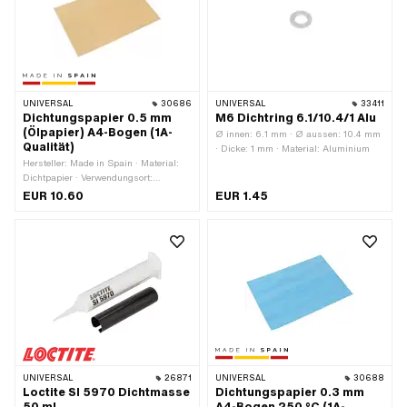
· Ø innen: 10.5 mm · Ø innen: 11 mm ·
Ø innen: 12 mm · Ø innen: 12.5 mm ·
Ø innen: 14 mm · Ø innen: 15 mm · Ø
innen: 16 mm · Ø innen: 16.5 mm · Ø
innen: 17.5 mm · Oberfläche: roh ·
Anwendungsbereich: Standard ·
Anwendungsbereich:
UNIVERSAL
30686
UNIVERSAL
33411
Werkstattzubehör
Dichtungspapier 0.5 mm
M6 Dichtring 6.1/10.4/1 Alu
(Ölpapier) A4-Bogen (1A-
Ø innen: 6.1 mm · Ø aussen: 10.4 mm
Qualität)
· Dicke: 1 mm · Material: Aluminium
Hersteller: Made in Spain · Material:
Dichtpapier · Verwendungsort:
Universal · Dicke: 0.5 mm
EUR 10.60
EUR 1.45
UNIVERSAL
26871
UNIVERSAL
30688
Loctite SI 5970 Dichtmasse
Dichtungspapier 0.3 mm
50 ml
A4-Bogen 250 °C (1A-