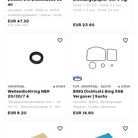
ml
Dicke: 0.25 mm · Dicke: 0.4 mm ·
Hersteller: Loctite · Material: Silikon ·
Dicke: 0.5 mm · Dicke: 1.2 mm ·
Anwendungsbereich: Chemie · Farbe:
Hersteller: Made in Spain · Material:
pink · Inhalt: 50 ml · Gefahrenhinweis:
Dichtkarton · Material: Dichtpapier ·
EUR 47.30
EUR 23.60
Kann allergische Hautreaktionen
Verwendungsort: Universal
EUR 946.00/l
verursachen · Gefahrenhinweis: Kann
die Atemwege reizen ·
Gefahrenhinweis: Verursacht schwere
Augenreizung · Signalwort: Achtung ·
Gefahrenpiktogramm: GHS07 -
Vorsicht gefährlich · Spaltmass
(max.): 0.25 mm ·
Temperaturbeständigkeit (min.): -55 -
250 °C
UNIVERSAL
21384
FÜR:
UNIVERSAL · SACHS
23691
Wellendichtring NBR
BING Dichtsatz Bing SSB
20/30/7 A
Vergaser | Sachs
Temperaturbeständigkeit (min.): -30 -
Hersteller: BING · Bauteilgruppe
100 °C · Wellendichtringtyp: A - Mit
Vergaser: Dichten, Revidieren ·
gummiertem Aussenmanteil / einer
Vergasertyp: SSB
EUR 8.20
EUR 14.60
Dichtlippe. · Material: NBR · Breite: 7
mm · Ø aussen: 30 mm · Ø innen: 20
mm