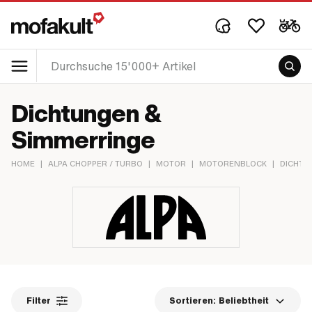
Dichtungen &
Simmerringe
HOME
|
ALPA CHOPPER / TURBO
|
MOTOR
|
MOTORENBLOCK
|
DICHTU
Filter
Sortieren:
Beliebtheit