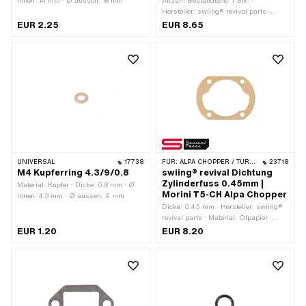
innen: 14 mm · Ø aussen: 18 mm
Anzahl Bestandteile: 1 Stk. ·
Hersteller: swiing® revival parts ·
Material: Dichtpapier · Dicke: 0.45
EUR 2.25
EUR 8.65
mm · Anzahl Befestigungspunkte: 6
Stk.
UNIVERSAL
17738
FÜR:
ALPA CHOPPER / TURBO
23718
M4 Kupferring 4.3/9/0.8
swiing® revival Dichtung
Zylinderfuss 0.45mm |
Material: Kupfer · Dicke: 0.8 mm · Ø
Morini T5-CH Alpa Chopper
innen: 4.3 mm · Ø aussen: 9 mm
Dicke: 0.45 mm · Hersteller: swiing®
revival parts · Material: Ölpapier ·
Verwendungsort: Zylinderfuss
EUR 1.20
EUR 8.20