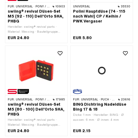
Düsengrösse: 55 · Düsengrösse: 60 ·
FÜR:
UNIVERSAL · PONY / CILO (BETA 521 & 512) · PIAGGIO
10903
UNIVERSAL
35530
Düsengrösse: 62.5 · Gesamtlänge:
swiing® revival Düsen-Set
Polini Hauptdüse (74 - 115
9.5 mm · Antrieb: Schlitz
M5 (92 - 110) Dell'Orto SHA,
nach Wahl) CP / Keihin /
PHBG
PWK Vergaser
Hersteller: swiing® revival parts ·
Material: Messing · Bauteilgruppe
Vergaser: Bedüsung · Anzahl: 10 Stk. ·
EUR 24.80
EUR 5.80
Vergasertyp: PHBG · Vergasertyp:
SHA · Vergasertyp: SHA (Piaggio) ·
Düsenart: Hauptdüse · Antrieb: Schlitz
· Düsengewinde: M5x0.8
(Standardgewinde) · Gesamtlänge: 8
mm · Düsengrösse: 92 · Düsengrösse:
94 · Düsengrösse: 96 · Düsengrösse:
98 · Düsengrösse: 100 · Düsengrösse:
102 · Düsengrösse: 104 ·
Düsengrösse: 106 · Düsengrösse: 108
· Düsengrösse: 110
FÜR:
UNIVERSAL · PONY / CILO (BETA 521 & 512) · PIAGGIO
17985
FÜR:
UNIVERSAL · PUCH · SACHS
23616
swiing® revival Düsen-Set
BING Dichtring Nadeldüse
M5 (80 - 100) Dell'Orto SHA,
Bing 17 & 18
PHBG
Dicke: 1 mm · Hersteller: BING · Ø
Hersteller: swiing® revival parts ·
aussen: 6 mm · Ø innen: 4 mm
Material: Messing · Bauteilgruppe
Vergaser: Bedüsung · Anzahl: 10 Stk. ·
EUR 24.80
EUR 2.15
Vergasertyp: PHBG · Vergasertyp: