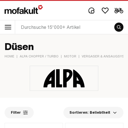
Düsen
HOME
|
ALPA CHOPPER / TURBO
|
MOTOR
|
VERGASER & ANSAUGSYST
Filter
Sortieren:
Beliebtheit