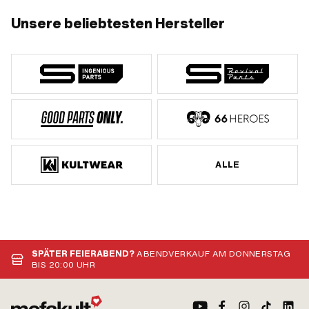
Düsengrösse: 66 · Düsengrösse: 67 ·
Unsere beliebtesten Hersteller
Düsengrösse: 68 · Düsengrösse: 69 ·
Düsengrösse: 70 · Düsengrösse: 71 ·
Düsengrösse: 72 · Düsengrösse: 73 ·
Düsengrösse: 74 · Düsengrösse: 75 ·
Düsengrösse: 76 · Düsengrösse: 77 ·
Düsengrösse: 78 · Düsengrösse: 79 ·
Düsengrösse: 80 · Düsengrösse: 81 ·
Düsengrösse: 82 · Düsengrösse: 83
ALLE
SPÄTER FEIERABEND?
ABENDVERKAUF AM DONNERSTAG
BIS 20:00 UHR