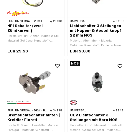
FÜR:
UNIVERSAL · PUCH · SACHS · PONY / CILO (BETA 521 & 512) · PIAGGIO · ZÜNDAPP BELMONDO
23730
UNIVERSAL
37106
HPI Schalter (zwei
Lichtschalter 3 Stellungen
Zündkurven)
mit Hupen- & Abstellknopf
22 mm NOS
Hersteller: HPI · Anzahl Kabel: 2 Stk. ·
Material Gehäuse: Kunststoff ·
Material: Aluminium · Material
Material: Kunststoff · Material
Gehäuse: Kunststoff · Farbe: schwarz
Unterbau: Stahl · Farbe: rot ·
· Anzahl Stellungen: 3 Stk. · Ø Lenker:
EUR 29.50
EUR 53.30
Funktionen: Licht aus · Funktionen:
22 mm
Licht ein · Anzahl Stellungen: 2 Stk. ·
NOS
Kabellänge: 500 mm · Ø Lenker: 22
mm
FÜR:
UNIVERSAL · DKW · HERCULES · KREIDLER · ZÜNDAPP
34238
UNIVERSAL
29461
Bremslichtschalter hinten |
CEV Lichtschalter 3
Kreidler Florett
Stellungen mit Horn NOS
Breite: 38.9 mm · Hersteller: Made in
Hersteller: CEV · Material: Kunststoff ·
Portugal · Material: Kunststoff ·
Material Gehäuse: Stahl · Material