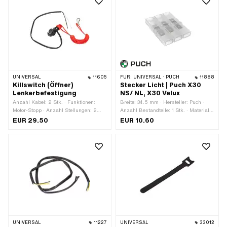
UNIVERSAL
11605
FÜR:
UNIVERSAL · PUCH
11888
Killswitch (Öffner)
Stecker Licht | Puch X30
Lenkerbefestigung
NS/ NL, X30 Velux
Anzahl Kabel: 2 Stk. · Funktionen:
Breite: 34.5 mm · Hersteller: Puch ·
Motor-Stopp · Anzahl Stellungen: 2
Anzahl Bestandteile: 1 Stk. · Material:
Stk. · Ø Lenker: 22 mm
Kunststoff · Material: Stahl · Anzahl
EUR 29.50
EUR 10.60
Anschlüsse: 6 Stk. · Farbe:
transparent · Gesamtlänge: 48.3 mm ·
Höhe: 6.5 mm · Anwendungsbereich:
Werkstattzubehör
UNIVERSAL
11227
UNIVERSAL
33012