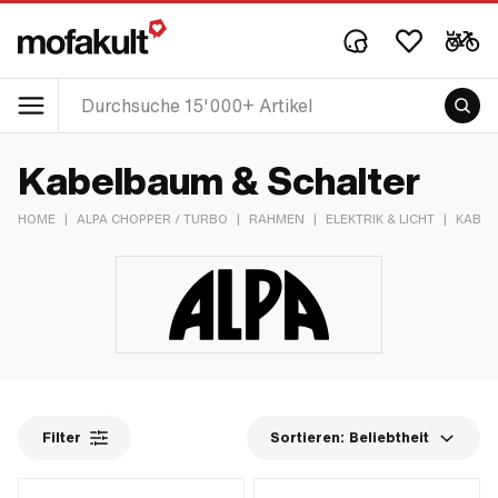
Kabelbaum & Schalter
HOME
|
ALPA CHOPPER / TURBO
|
RAHMEN
|
ELEKTRIK & LICHT
|
KABEL
Filter
Sortieren:
Beliebtheit