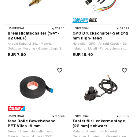
UNIVERSAL
23240
UNIVERSAL
32592
Bremslichtschalter (1/4" -
GPO Druckschalter-Set Ø12
32 UNEF)
mm High-Head
Anzahl Kabel: 2 Stk. · Material
Hersteller: GPO · Anzahl Kabel: 4 Stk.
Gehäuse: Messing · Gesamtlänge: 36
· Material: Metall · Farbe: schwarz ·
mm · Gewindeart: MF6x0.75
Gesamtlänge: 27 mm · Gewindeart:
EUR 7.60
EUR 18.40
(Feingewinde) · Anzahl Stellungen: 2
MF12x0.75 (Feingewinde) · Anzahl
Stk.
Stellungen: 2 Stk. · Ø
Befestigungsloch: 12 mm
UNIVERSAL
27744
UNIVERSAL
36362
tesa Rolle Gewebeband
Taster für Lenkermontage
PET Vlies 19 mm
(22 mm) schwarz
Breite: 19 mm · Hersteller: tesa ·
Material: Aluminium · Material
Material: Polyvinylchlorid (PVC) ·
Gehäuse: Aluminium · Gesamtlänge: