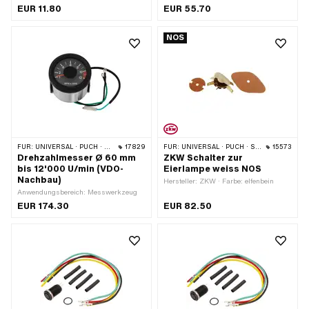
Material: Stahl · Material Unterbau:
Unterbau: Stahl · Oberfläche:
EUR 11.80
EUR 55.70
Stahl · Funktionen: Licht ein ·
verchromt · Farbe: Chrom · Funktionen:
Gesamtlänge: 60.7 mm · Gewindeart:
Abblendlicht · Funktionen: Fernlicht
NOS
M6x1 (Standardgewinde) · Anzahl
(Scheinwerfer) · Funktionen: Hupe ·
Stellungen: 2 Stk. · Höhe: 27.5 mm
Funktionen: Licht aus · Funktionen:
Motor-Stopp · Anzahl Stellungen: 3
Stk. · Ø Lenker: 22 mm
FÜR:
UNIVERSAL · PUCH · SACHS
17829
FÜR:
UNIVERSAL · PUCH · SACHS
15573
Drehzahlmesser Ø 60 mm
ZKW Schalter zur
bis 12'000 U/min (VDO-
Eierlampe weiss NOS
Nachbau)
Hersteller: ZKW · Farbe: elfenbein
Anwendungsbereich: Messwerkzeug
EUR 174.30
EUR 82.50