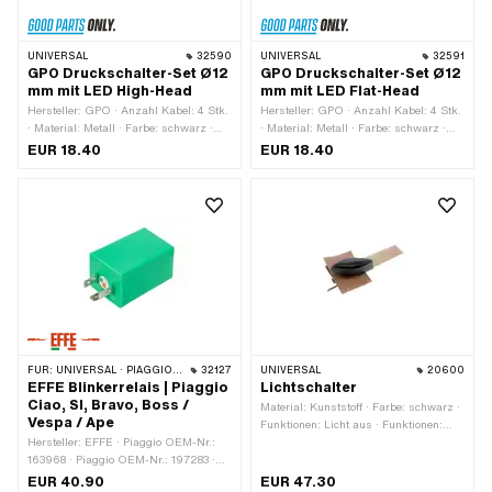
UNIVERSAL
32590
UNIVERSAL
32591
GPO Druckschalter-Set Ø12
GPO Druckschalter-Set Ø12
mm mit LED High-Head
mm mit LED Flat-Head
Hersteller: GPO · Anzahl Kabel: 4 Stk.
Hersteller: GPO · Anzahl Kabel: 4 Stk.
· Material: Metall · Farbe: schwarz ·
· Material: Metall · Farbe: schwarz ·
Gesamtlänge: 27 mm · Gewindeart:
Gesamtlänge: 25.6 mm · Gewindeart:
EUR 18.40
EUR 18.40
MF12x0.75 (Feingewinde) · Anzahl
MF12x0.75 (Feingewinde) · Anzahl
Stellungen: 2 Stk. · Ø
Stellungen: 2 Stk. · Ø
Befestigungsloch: 12 mm
Befestigungsloch: 12 mm
FÜR:
UNIVERSAL · PIAGGIO · VESPA
32127
UNIVERSAL
20600
EFFE Blinkerrelais | Piaggio
Lichtschalter
Ciao, SI, Bravo, Boss /
Material: Kunststoff · Farbe: schwarz ·
Vespa / Ape
Funktionen: Licht aus · Funktionen:
Hersteller: EFFE · Piaggio OEM-Nr.:
Licht ein · Anzahl Stellungen: 2 Stk.
163968 · Piaggio OEM-Nr.: 197283 ·
Piaggio OEM-Nr.: 213594 · Piaggio
EUR 40.90
EUR 47.30