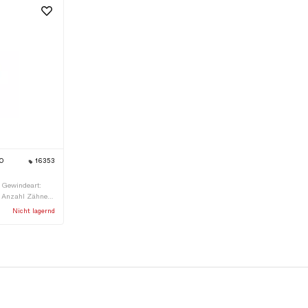
IO
16353
 · Gewindeart:
· Anzahl Zähne:
Nicht lagernd