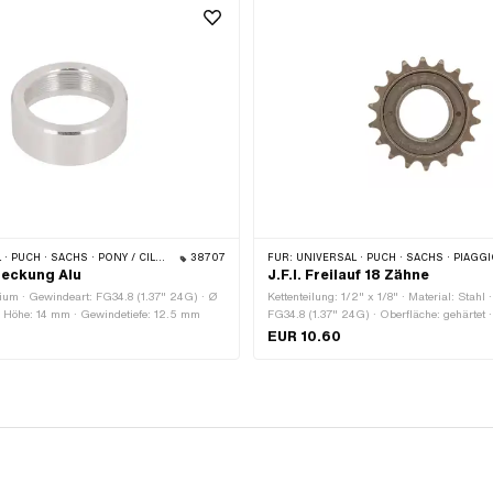
H · SACHS · PONY / CILO (BETA 521 & 512)
38707
FÜR:
UNIVERSAL · PUCH · SACHS · PIAGG
deckung Alu
J.F.I. Freilauf 18 Zähne
ium · Gewindeart: FG34.8 (1.37" 24G) · Ø
Kettenteilung: 1/2" x 1/8" · Material: Stahl
 Höhe: 14 mm · Gewindetiefe: 12.5 mm
FG34.8 (1.37" 24G) · Oberfläche: gehärtet 
18 Stk.
EUR 10.60