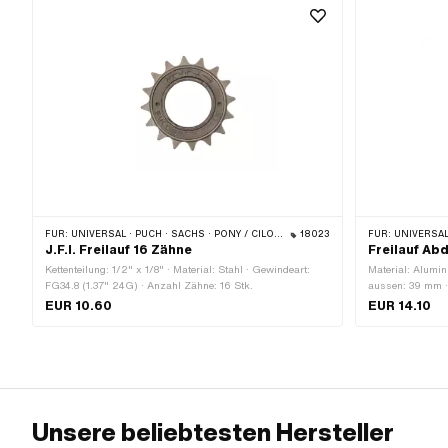
FÜR:
UNIVERSAL · PUCH · SACHS · PONY / CILO (BETA 521 & 512)
18023
FÜR:
UNIVERSAL · PUC
J.F.I. Freilauf 16 Zähne
Freilauf Ab
Kettenteilung: 1/2" x 1/8" · Material: Stahl · Gewindeart:
Material: Alumin
FG34.8 (1.37" 24G) · Anzahl Zähne: 16 Stk.
aussen: 39 mm ·
EUR 10.60
EUR 14.10
Unsere beliebtesten Hersteller