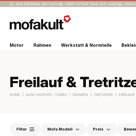
DAS ORIGINAL SEIT 2010
ÜBER 15’000 TEILE AUF LAGER
EHRLI
Motor
Rahmen
Werkstatt & Normteile
Bekle
Freilauf & Tretritz
|
|
|
|
HOME
ALPA CHOPPER / TURBO
RAHMEN
TRETWERK
FREILAUF
Filter
Mofa Modell
Preis
Bewe