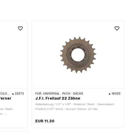
 PIAGGIO
22573
FÜR:
UNIVERSAL · PUCH · SACHS
18025
ferner
J.F.I. Freilauf 22 Zähne
Kettenteilung: 1/2" x 1/8" · Material: Stahl · Gewindeart:
al: Stahl ·
FG34.8 (1.37" 24G) · Anzahl Zähne: 22 Stk.
mm ·
EUR 11.30