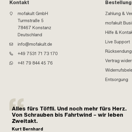
Kontakt
Bestellung
mofakult GmbH
Zahlung & Ve
Turmstraße 5
mofakult Bus
78467 Konstanz
Hilfe & Konta
Deutschland
Live Support
info@mofakult.de
Rücksendung
+49 7531 71 73 170
Vertrag wider
+41 79 844 45 76
Widerrufsbel
Entsorgung
Alles fürs Töffli. Und noch mehr fürs Herz.
Von Schrauben bis Fahrtwind – wir leben
Zweitakt.
Kurt Bernhard