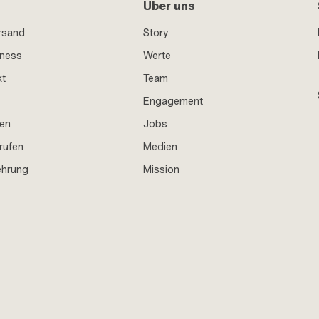
Über uns
rsand
Story
iness
Werte
kt
Team
Engagement
en
Jobs
rufen
Medien
ehrung
Mission