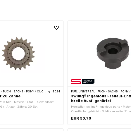
H · SACHS · PONY / CILO (BETA 521 & 512)
18024
FÜR:
UNIVERSAL · PUCH · SACHS · PONY / CILO (BETA 521 & 512) ·
auf 20 Zähne
swiing® ingenious Freilauf-Ent
breite Ausf. gehärtet
2" x 1/8" · Material: Stahl · Gewindeart:
4G) · Anzahl Zähne: 20 Stk.
Hersteller: swiing® ingenious parts · Materi
Oberfläche: gehärtet · Schlüsselweite: 21 
Anwendungsbereich: Spezialwerkzeug
EUR 30.70