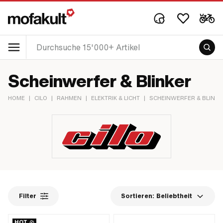
Scheinwerfer & Blinker
HOME
|
CILO
|
RAHMEN
|
ELEKTRIK & LICHT
|
SCHEINWERFER & BLINKE
Filter
Sortieren:
Beliebtheit
HOT