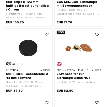
Eierlampe Ø 103 mm
BGS LED/COB-Stirnlampe
(mittige Befestigung) silber
mit Bewegungssensor
/ Chrom
Hersteller: BGS · Material:
Prüfzeichen: E11 · Material: Glas ·
Gewebeeinlage · Material: Gummi ·
Material: Stahl · Material Gehäuse:
Spannung: 4 V · Farbe: schwarz ·
Stahl · Spannung: 6 V · Spannung: 12
Kabellänge: 500 mm ·
EUR 106.70
EUR 17.70
V · Material Linse: Glas · Schalter
Anwendungsbereich: Elektrowerkzeug
inklusive: Nein · Farbe: silber · Ø
· Anwendungsbereich:
NOS
aussen: 103 mm ·
Strasseneinsatz ·
Leuchtmittelfassung: BA15d ·
Anwendungsbereich:
Befestigungsart: Schrauben ·
Werkstattzubehör
Oberfläche: lackiert · Tiefe: 110 mm ·
Tachoaufnahme: 48 mm ·
Gewindegrösse: M8 ·
Batteriebetrieben: Nein · Anzahl
Befestigungspunkte: 1 Stk.
UNIVERSAL
29330
FÜR:
UNIVERSAL · PUCH · SACHS
15573
66HEROES Tachoblende Ø
ZKW Schalter zur
48 mm schwarz
Eierlampe weiss NOS
Hersteller: 66HEROES · Material:
Hersteller: ZKW · Farbe: elfenbein
Aluminium · Farbe: schwarz ·
Oberfläche: eloxiert · Ø
EUR 34.30
EUR 82.50
Befestigungsloch: 48 mm