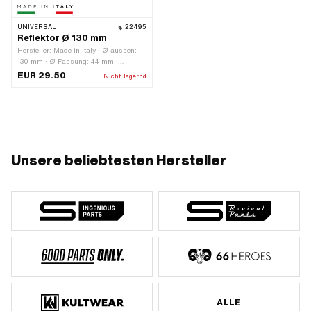
UNIVERSAL
22495
Reflektor Ø 130 mm
Hersteller: Made in Italy · Ø aussen:
130 mm · Ø Fassung: 44 mm ·
Oberfläche: verchromt · Tiefe: 43 mm
EUR 29.50
Nicht lagernd
Unsere beliebtesten Hersteller
ALLE