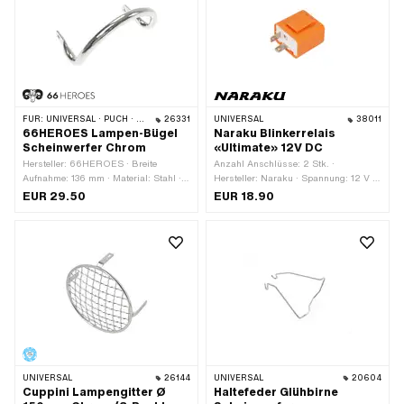
FÜR:
UNIVERSAL · PUCH · SACHS
26331
UNIVERSAL
38011
66HEROES Lampen-Bügel
Naraku Blinkerrelais
Scheinwerfer Chrom
«Ultimate» 12V DC
Hersteller: 66HEROES · Breite
Anzahl Anschlüsse: 2 Stk. ·
Aufnahme: 136 mm · Material: Stahl ·
Hersteller: Naraku · Spannung: 12 V ·
Ø Anschluss aussen: 6.5 mm ·
Breite: 35.2 mm · Höhe: 26.6 mm ·
EUR 29.50
EUR 18.90
Befestigungsart: Schrauben ·
Befestigungsart: Steckverbindung
Oberfläche: verchromt · Anzahl
geklemmt · Gesamtlänge: 34.6 mm ·
Befestigungspunkte: 2 Stk.
Gesamtlänge: 45.7 mm · Anzahl
Befestigungspunkte: 1 Stk.
UNIVERSAL
26144
UNIVERSAL
20604
Cuppini Lampengitter Ø
Haltefeder Glühbirne