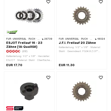
FÜR:
UNIVERSAL · PUCH · SACHS · PONY / CILO (BETA 521 & 512) · PIAGGIO
26739
FÜR:
UNIVERSAL · PUCH · SACHS · PONY / CILO (BETA 521 & 512)
18024
ESJOT Freilauf 16 - 23
J.F.I. Freilauf 20 Zähne
Zähne (1A-Qualität)
Kettenteilung: 1/2" x 1/8" · Material:
(22)
Stahl · Gewindeart: FG34.8 (1.37"
24G) · Anzahl Zähne: 20 Stk.
Kettenteilung: 1/2" x 1/8" · Hersteller:
ESJOT · Material: Stahl · Oberfläche:
gehärtet · Farbe: silber · Gewindeart:
EUR 17.70
EUR 11.30
FG34.8 (1.37" 24G) · Dicke: 15 mm ·
Anzahl Zähne: 16 Stk. · Anzahl Zähne:
18 Stk. · Anzahl Zähne: 20 Stk. ·
Anzahl Zähne: 23 Stk.