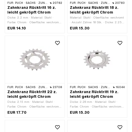
FÜR:
PUCH · SACHS · ZÜNDAPP BELMONDO · CILO
20782
FÜR:
PUCH · SACHS · ZÜNDAPP BELMONDO · CILO
20783
Zahnkranz Rücktritt 16 z.
Zahnkranz Rücktritt 18 z.
leicht gekröpft Chrom
leicht gekröpft Chrom
Dicke: 2.2 mm · Material: Stahl ·
Material: Stahl · Oberfläche: verchromt
Farbe: Chrom · Oberfläche: verchromt ·
· Anzahl Zähne: 18 Stk. · Dicke: 2.25
Anzahl Zähne: 16 Stk.
mm · Farbe: Chrom
EUR 14.10
EUR 15.30
FÜR:
PUCH · SACHS · ZÜNDAPP BELMONDO · CILO
23708
FÜR:
PUCH · SACHS · ZÜNDAPP BELMONDO · CILO
16044
Zahnkranz Rücktritt 22 z.
Zahnkranz Rücktritt 19 z.
leicht gekröpft Chrom
leicht gekröpft Chrom
Dicke: 2.15 mm · Material: Stahl ·
Dicke: 2.28 mm · Material: Stahl ·
Farbe: Chrom · Oberfläche: verchromt ·
Farbe: Chrom · Oberfläche: verchromt ·
Anzahl Zähne: 22 Stk.
Anzahl Zähne: 19 Stk.
EUR 17.70
EUR 15.30