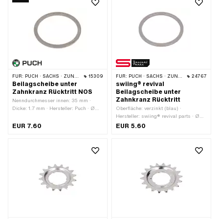
FÜR:
PUCH · SACHS · ZÜNDAPP BELMONDO · CILO
15309
FÜR:
PUCH · SACHS · ZÜNDAPP BELMONDO · CILO
24767
Beilagscheibe unter
swiing® revival
Zahnkranz Rücktritt NOS
Beilagscheibe unter
Zahnkranz Rücktritt
Nenndurchmesser innen: 35 mm ·
Dicke: 1.7 mm · Hersteller: Puch · Ø
Oberfläche: verzinkt (blau) ·
aussen: 41 mm · Ø innen: 35 mm ·
Hersteller: swiing® revival parts · Ø
Nenndurchmesser (Gewinde): 35 mm
aussen: 41 mm · Dicke: 1.75 mm ·
EUR 7.60
EUR 5.60
Nenndurchmesser innen: 35 mm ·
Nenndurchmesser (Gewinde): 35 mm ·
Ø innen: 35 mm