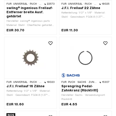
FÜR:
UNIVERSAL · PUCH · SACHS · PONY / CILO (BETA 521 & 512) · PIAGGIO
22573
FÜR:
UNIVERSAL · PUCH · SACHS
18025
swiing® ingenious Freilauf-
J.F.I. Freilauf 22 Zähne
Entferner breite Ausf.
Kettenteilung: 1/2" x 1/8" · Material:
gehärtet
Stahl · Gewindeart: FG34.8 (1.37"
Hersteller: swiing® ingenious parts ·
24G) · Anzahl Zähne: 22 Stk.
Material: Stahl · Oberfläche: gehärtet ·
Schlüsselweite: 21 mm ·
EUR 30.70
EUR 11.30
Anwendungsbereich: Spezialwerkzeug
FÜR:
UNIVERSAL · PUCH · SACHS · PONY / CILO (BETA 521 & 512)
18023
FÜR:
PUCH · SACHS · ZÜNDAPP BELMONDO · CILO
15307
J.F.I. Freilauf 16 Zähne
Sprengring Pedal-
Zahnkranz (Rücktritt)
Kettenteilung: 1/2" x 1/8" · Material:
Stahl · Gewindeart: FG34.8 (1.37"
Hersteller: Sachs · Verwendungsort:
24G) · Anzahl Zähne: 16 Stk.
Rücktritt
EUR 10.60
EUR 4.65
NOS