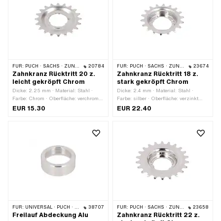
FÜR:
PUCH · SACHS · ZÜNDAPP BELMONDO · CILO
20784
FÜR:
PUCH · SACHS · ZÜNDAPP BELMONDO · CILO
23674
Zahnkranz Rücktritt 20 z.
Zahnkranz Rücktritt 18 z.
leicht gekröpft Chrom
stark gekröpft Chrom
Dicke: 2.25 mm · Material: Stahl ·
Dicke: 2.4 mm · Material: Stahl ·
Farbe: Chrom · Oberfläche: verchromt ·
Farbe: silber · Oberfläche: verzinkt
Anzahl Zähne: 20 Stk.
(blau) · Anzahl Zähne: 18 Stk.
EUR 15.30
EUR 22.40
FÜR:
UNIVERSAL · PUCH · SACHS · PONY / CILO (BETA 521 & 512)
38707
FÜR:
PUCH · SACHS · ZÜNDAPP BELMONDO · CILO
23658
Freilauf Abdeckung Alu
Zahnkranz Rücktritt 22 z.