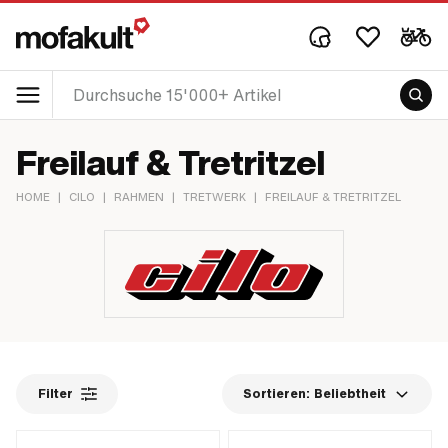
Freilauf & Tretritzel
HOME
|
CILO
|
RAHMEN
|
TRETWERK
|
FREILAUF & TRETRITZEL
Filter
Sortieren:
Beliebtheit