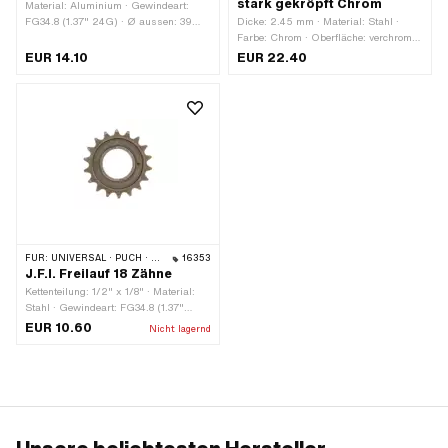
stark gekröpft Chrom
Material: Aluminium · Gewindeart:
FG34.8 (1.37" 24G) · Ø aussen: 39
Dicke: 2.45 mm · Material: Stahl ·
mm · Höhe: 14 mm · Gewindetiefe: 12.5
Farbe: Chrom · Oberfläche: verchromt ·
mm
Anzahl Zähne: 22 Stk.
EUR 14.10
EUR 22.40
FÜR:
UNIVERSAL · PUCH · SACHS · PIAGGIO
16353
J.F.I. Freilauf 18 Zähne
Kettenteilung: 1/2" x 1/8" · Material:
Stahl · Gewindeart: FG34.8 (1.37"
24G) · Oberfläche: gehärtet · Anzahl
EUR 10.60
Nicht lagernd
Zähne: 18 Stk.