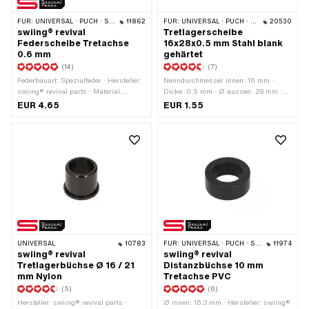
FÜR:
UNIVERSAL · PUCH · SACHS · PONY / CILO (BETA 521 & 512) · PIAGGIO · ZÜNDAPP BELMONDO · ALPA CHOPPER / TURBO · CILO
11862
FÜR:
UNIVERSAL · PUCH · SACHS
20530
swiing® revival
Tretlagerscheibe
Federscheibe Tretachse
16x28x0.5 mm Stahl blank
0.6 mm
gehärtet
(14)
(7)
Federbauart: Spezialfeder · Hersteller:
Nenndurchmesser innen: 16 mm ·
swiing® revival parts · Material:
Dicke: 0.5 mm · Ø aussen: 28 mm ·
Federstahl · Ø aussen: 29 mm · Ø
Nenndurchmesser (Gewinde): 16 mm ·
EUR 4.65
EUR 1.55
innen: 17 mm · Oberfläche: verzinkt
Ø innen: 16.1 mm
(blau) · Gesamtlänge: 1.7 mm ·
Materialstärke: 0.6 mm
UNIVERSAL
10783
FÜR:
UNIVERSAL · PUCH · SACHS · ZÜNDAPP BELMONDO
11974
swiing® revival
swiing® revival
Tretlagerbüchse Ø 16 / 21
Distanzbüchse 10 mm
mm Nylon
Tretachse PVC
(5)
(6)
Hersteller: swiing® revival parts ·
Ø innen: 16.3 mm · Hersteller: swiing®