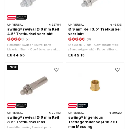
UNIVERSAL
32784
UNIVERSAL
16336
swiing® revival Ø 9 mm Keil
Ø 9 mm Keil 3.5° Tretkurbel
4.5° Tretkurbel verzinkt
verzinkt
(7)
(9)
Hersteller: swiing® revival parts ·
Ø aussen: 9 mm · Gewindeart: M6x1
Material: Stahl · Oberfläche: verzinkt
(Standardgewinde) · Farbe: silber ·
(blau) · Farbe: silber · Gewindeart:
Material: Stahl · Oberfläche: verzinkt
EUR 4.65
EUR 2.15
M7x1 (Standardgewinde) · Ø aussen:
(blau) · Gesamtlänge: 43 mm · Winkel
9 mm · Gesamtlänge: 43 mm · Winkel
Kurbelkeil: 3.5°
INOX
Kurbelkeil: 4.5°
UNIVERSAL
20453
UNIVERSAL
29620
swiing® revival Ø 9 mm Keil
swiing® ingenious
3.5° Tretkurbel Inox
Tretlagerbüchse Ø 16 / 21
mm Messing
Hersteller: swiing® revival parts ·