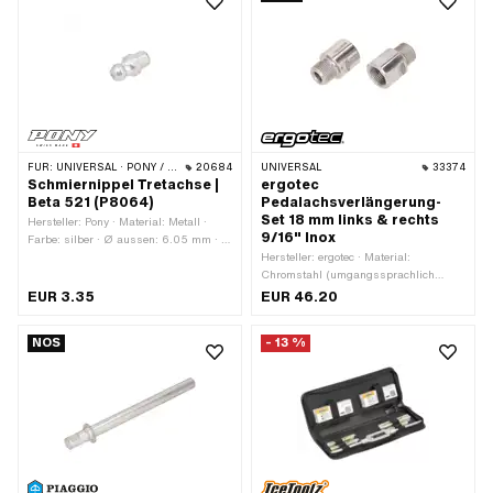
Festigkeitsklasse: 8
FÜR:
UNIVERSAL · PONY / CILO (BETA 521 & 512)
20684
UNIVERSAL
33374
Schmiernippel Tretachse |
ergotec
Beta 521 (P8064)
Pedalachsverlängerung-
Set 18 mm links & rechts
Hersteller: Pony · Material: Metall ·
9/16" Inox
Farbe: silber · Ø aussen: 6.05 mm · Ø
aussen: 6.3 mm · Gesamtlänge: 15.3
Hersteller: ergotec · Material:
mm
Chromstahl (umgangssprachlich
bekannt als Nirosta) · Oberfläche:
EUR 3.35
EUR 46.20
poliert · Farbe: Chrom · Gesamtlänge:
30.1 mm · Gewindeart: FG14.3 (9/16"
NOS
- 13 %
20G)