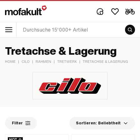
Tretachse & Lagerung
HOME
|
CILO
|
RAHMEN
|
TRETWERK
|
TRETACHSE & LAGERUNG
Filter
Sortieren:
Beliebtheit
HOT