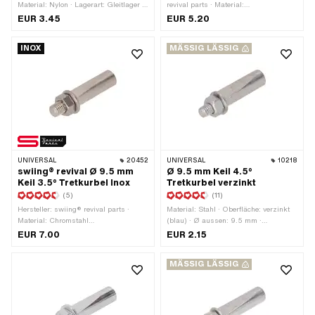
Material: Nylon · Lagerart: Gleitlager ·
revival parts · Material:
Ø innen: 16 mm · Ø aussen: 21 mm ·
Polyvinylchlorid (PVC-U_hart) · Ø
EUR 3.45
EUR 5.20
Ø aussen: 24 mm · Farbe: schwarz ·
aussen: 25 mm · Nenndurchmesser
Gesamtlänge: 19 mm
innen: 16.5 mm · Gesamtlänge: 10 mm
INOX
MÄSSIG LÄSSIG
UNIVERSAL
20452
UNIVERSAL
10218
swiing® revival Ø 9.5 mm
Ø 9.5 mm Keil 4.5°
Keil 3.5° Tretkurbel Inox
Tretkurbel verzinkt
(5)
(11)
Hersteller: swiing® revival parts ·
Material: Stahl · Oberfläche: verzinkt
Material: Chromstahl
(blau) · Ø aussen: 9.5 mm ·
(umgangssprachlich bekannt als
Gesamtlänge: 43 mm · Farbe: silber ·
EUR 7.00
EUR 2.15
Nirosta) · Gewindeart: M7x1
Winkel Kurbelkeil: 4.5° · Gewindeart:
(Standardgewinde) · Winkel
M6x1 (Standardgewinde)
MÄSSIG LÄSSIG
Kurbelkeil: 3.5° · Ø aussen: 9.5 mm ·
Gesamtlänge: 44 mm