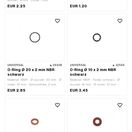
aussen: 18 mm · Dicke: 1 mm
EUR 2.25
EUR 1.20
UNIVERSAL
26945
UNIVERSAL
32565
O-Ring Ø 20 x 2 mm NBR
O-Ring Ø 10 x 2 mm NBR
schwarz
schwarz
Material: NBR · Ø aussen: 20 mm · Ø
Material: NBR · Farbe: schwarz · Ø
innen: 16 mm · Schnurdicke: 2 mm
aussen: 14 mm · Ø innen: 10 mm ·
Schnurdicke: 2 mm · Härte: 70 Shore ·
EUR 2.85
EUR 3.45
Anzahl Bestandteile: 1 Stk.