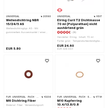
UNIVERSAL
20593
UNIVERSAL
11517
Wellendichtring NBR
Elring Curil T2 Dichtmasse
15/24/5 AS
70 ml (Polyurethan) nicht
aushärtend grün
Wellendichtringtyp: AS - Mit
gummiertem Aussenmantel / einer
(9)
Dichtlippen / einer Staublippe. ·
Hersteller: Elring · Inhalt: 70 ml ·
Material: NBR · Ø innen: 15 mm · Ø
Farbe: grün · Temperaturbeständigkeit
aussen: 24 mm ·
(min.): -55 - 250 °C · Spaltmass
EUR 24.60
Temperaturbeständigkeit (min.): -30 -
EUR 5.80
(max.): 0.2 mm · Anwendungsbereich:
EUR 328.00/l
100 °C · Breite: 5 mm
Chemie
FÜR:
UNIVERSAL · PUCH · SACHS · PONY / CILO (BETA 521 & 512)
10234
FÜR:
UNIVERSAL · PUCH · SACHS · PONY / CILO (BETA 521 & 512)
17741
M6 Dichtring Fiber
M10 Kupferring
10.4/13.8/0.8
Material: Fiber · Verwendungsort: