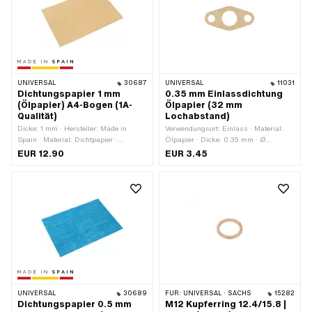
UNIVERSAL
30687
UNIVERSAL
11031
Dichtungspapier 1 mm
0.35 mm Einlassdichtung
(Ölpapier) A4-Bogen (1A-
Ölpapier (32 mm
Qualität)
Lochabstand)
Dicke: 1 mm · Hersteller: Made in
Verwendungsort: Einlass · Material:
Spain · Material: Dichtpapier ·
Ölpapier · Dicke: 0.35 mm · Ø
Verwendungsort: Universal
Auslass innen: 14.5 mm ·
EUR 12.90
EUR 3.45
Lochabstand Einlass: 32 mm
UNIVERSAL
30689
FÜR:
UNIVERSAL · SACHS
15282
Dichtungspapier 0.5 mm
M12 Kupferring 12.4/15.8 |