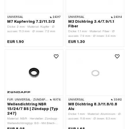
UNIVERSAL
24317
UNIVERSAL
24314
M7 Kupferring 7.2/11.3/2
M3 Dichtring 3.4/7.9/1.1
Fiber
Dicke: 2 mm · Material: Kupfer · Ø
aussen: 11.3 mm · Ø innen: 7.2 mm
Dicke: 1.1 mm · Material: Fiber · Ø
aussen: 7.9 mm · Ø innen: 3.4 mm
EUR 1.90
EUR 1.30
FÜR:
UNIVERSAL · ZÜNDAPP BELMONDO · ZÜNDAPP
16176
UNIVERSAL
33412
Wellendichtring NBR
M8 Dichtring 8.3/11.8/0.8
15/24/7 BS | Zündapp (Typ
Alu
247)
Dicke: 1 mm · Material: Aluminium · Ø
Material: NBR · Hersteller: Zündapp ·
aussen: 11.8 mm · Ø innen: 8.3 mm
Wellendichtringtyp: BS - Mit Blech-
Aussenmantel / einer Dichtlippe /
EUR 8.05
EUR 1.65