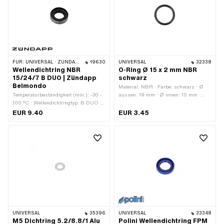
FÜR:
UNIVERSAL · ZÜNDAPP BELMONDO · ZÜNDAPP
19630
UNIVERSAL
32338
Wellendichtring NBR
O-Ring Ø 15 x 2 mm NBR
15/24/7 B DUO | Zündapp
schwarz
Belmondo
Material: NBR · Farbe: schwarz · Ø
Temperaturbeständigkeit (min.): -30 -
aussen: 19 mm · Ø innen: 15 mm ·
100 °C · Wellendichtringtyp: B DUO -
Schnurdicke: 2 mm · Härte: 70 Shore
Mit Blech-Aussenmantel / zwei
EUR 9.40
EUR 3.45
Dichtlippen. · Hersteller: Zündapp ·
Material: NBR · Breite: 7 mm · Breite:
9 mm · Ø aussen: 35 mm · Ø innen:
25.7 mm
UNIVERSAL
35396
UNIVERSAL
33348
M5 Dichtring 5.2/8.8/1 Alu
Polini Wellendichtring FPM