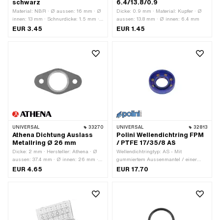
schwarz
6.4/13.8/0.9
Material: NBR · Ø aussen: 16 mm · Ø
Dicke: 0.9 mm · Material: Kupfer · Ø
innen: 13 mm · Schnurdicke: 1.5 mm ·
aussen: 13.8 mm · Ø innen: 6.4 mm
Härte: 70 Shore
EUR 3.45
EUR 1.45
UNIVERSAL
33270
UNIVERSAL
32813
Athena Dichtung Auslass
Polini Wellendichtring FPM
Metallring Ø 26 mm
/ PTFE 17/35/8 AS
Dicke: 2 mm · Hersteller: Athena · Ø
Wellendichtringtyp: AS - Mit
aussen: 37.4 mm · Ø innen: 26 mm ·
gummiertem Aussenmantel / einer
Gesamtlänge: 68 mm · Ø
Dichtlippen / einer Staublippe. ·
EUR 4.65
EUR 17.70
Befestigungsloch: 6.7 mm ·
Hersteller: Polini · Material: FPM /
Verwendungsort: Auslass · Anzahl
FKM (umgangssprachlich bekannt als
Befestigungspunkte: 2 Stk. ·
Viton) · Verwendungsort: Kurbelwelle ·
Lochabstand: 48 mm
Verwendungsort: Universal · Ø innen:
17 mm · Ø aussen: 35 mm ·
Temperaturbeständigkeit (min.): -30 -