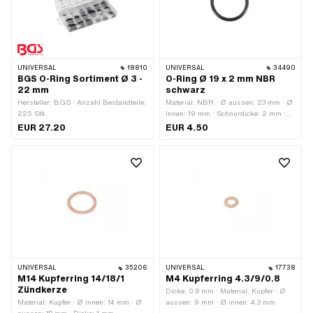
200 °C · Breite: 8 mm
UNIVERSAL
18810
UNIVERSAL
34490
BGS O-Ring Sortiment Ø 3 -
O-Ring Ø 19 x 2 mm NBR
22 mm
schwarz
Hersteller: BGS · Anzahl Bestandteile:
Material: NBR · Ø aussen: 23 mm · Ø
225 Stk.
innen: 19 mm · Schnurdicke: 2 mm ·
Härte: 70 Shore
EUR 27.20
EUR 4.50
UNIVERSAL
35206
UNIVERSAL
17738
M14 Kupferring 14/18/1
M4 Kupferring 4.3/9/0.8
Zündkerze
Dicke: 0.8 mm · Material: Kupfer · Ø
Material: Kupfer · Ø innen: 14 mm · Ø
aussen: 9 mm · Ø innen: 4.3 mm