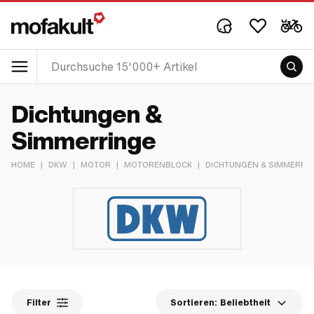
Dichtungen &
Simmerringe
HOME
|
DKW
|
MOTOR
|
MOTORENBLOCK
|
DICHTUNGEN & SIMMERRI
Filter
Sortieren:
Beliebtheit