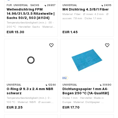
FÜR:
UNIVERSAL · SACHS
26957
UNIVERSAL
24315
Wellendichtring FPM
M4 Dichtring 4.3/8/1 Fiber
14.96/31.5/3.5 Ritzelwelle |
Material: Fiber · Ø innen: 4.3 mm · Ø
Sachs 50/2, 503 (A1134)
aussen: 7.8 mm · Dicke: 1.1 mm
Temperaturbeständigkeit (min.): -30 -
200 °C · Hersteller: Sachs · Material:
FPM / FKM (umgangssprachlich
EUR 15.30
EUR 1.45
bekannt als Viton) · Breite: 3.5 mm · Ø
aussen: 31.4 mm · Ø innen: 14.96 mm
· Verwendungsort: Ritzelwelle · Pony
OEM-Nr.: A1134 · Sachs OEM-Nr.:
0230 011 200 · Sachs OEM-Nr.: 0230
011 100
UNIVERSAL
12244
UNIVERSAL
30690
O-Ring Ø 9.3 x 2.4 mm NBR
Dichtungspapier 1 mm A4-
schwarz
Bogen 250 °C (1A-Qualität)
Temperaturbeständigkeit (min.): 0 -
Dicke: 1 mm · Hersteller: Made in
100 °C · Material: NBR · Ø aussen:
Europe · Material: Dichtpapier ·
14.1 mm · Ø innen: 9.3 mm ·
Verwendungsort: Universal
EUR 2.25
EUR 17.70
Schnurdicke: 2.4 mm · Härte: 70
Shore