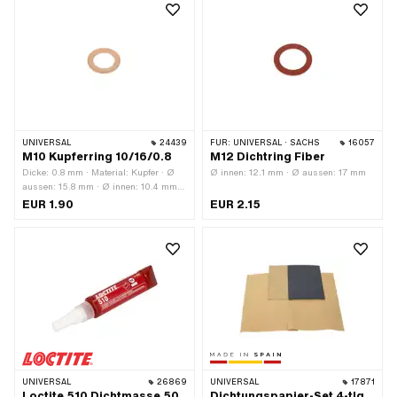
UNIVERSAL
24439
FÜR:
UNIVERSAL · SACHS
16057
M10 Kupferring 10/16/0.8
M12 Dichtring Fiber
Dicke: 0.8 mm · Material: Kupfer · Ø
Ø innen: 12.1 mm · Ø aussen: 17 mm
aussen: 15.8 mm · Ø innen: 10.4 mm ·
Pony OEM-Nr.: A1817 · Sachs OEM-
EUR 1.90
EUR 2.15
Nr.: 0250 042 001
UNIVERSAL
26869
UNIVERSAL
17871
Loctite 510 Dichtmasse 50
Dichtungspapier-Set 4-tlg.