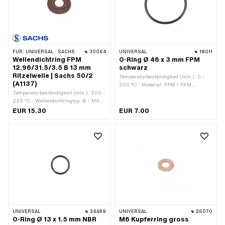
FÜR:
UNIVERSAL · SACHS
30064
UNIVERSAL
18011
Wellendichtring FPM
O-Ring Ø 46 x 3 mm FPM
12.96/31.5/3.5 B 13 mm
schwarz
Ritzelwelle | Sachs 50/2
Temperaturbeständigkeit (min.): 0 -
(A1137)
200 °C · Material: FPM / FKM
Temperaturbeständigkeit (min.): 200 -
(umgangssprachlich bekannt als
220 °C · Wellendichtringtyp: B - Mit
Viton) · Farbe: schwarz · Ø aussen:
Blech-Aussenmantel / einer
52 mm · Ø innen: 46 mm ·
EUR 15.30
EUR 7.00
Dichtlippe. · Hersteller: Sachs ·
Schnurdicke: 3 mm · Verwendungsort:
Material: FPM / FKM
Universal · Anzahl Bestandteile: 1 Stk.
(umgangssprachlich bekannt als
Viton) · Breite: 3.5 mm · Ø aussen:
31.4 mm · Ø innen: 12.96 mm ·
Verwendungsort: Ritzelwelle
UNIVERSAL
34489
UNIVERSAL
26070
O-Ring Ø 13 x 1.5 mm NBR
M6 Kupferring gross