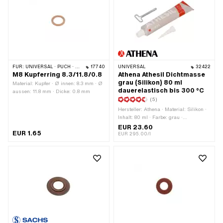
FÜR:
UNIVERSAL · PUCH · SACHS · PONY / CILO (BETA 521 & 512) · PIAGGIO
17740
UNIVERSAL
32422
M8 Kupferring 8.3/11.8/0.8
Athena Athesil Dichtmasse
grau (Silikon) 80 ml
Material: Kupfer · Ø innen: 8.3 mm · Ø
dauerelastisch bis 300 °C
aussen: 11.8 mm · Dicke: 0.8 mm
(5)
Hersteller: Athena · Material: Silikon ·
Inhalt: 80 ml · Farbe: grau ·
Temperaturbeständigkeit (min.): -40 -
EUR 23.60
EUR 1.65
300 °C · Anwendungsbereich: Chemie
EUR 295.00/l