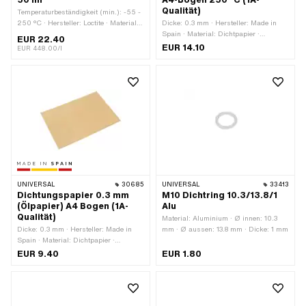
Qualität)
Temperaturbeständigkeit (min.): -55 -
250 °C · Hersteller: Loctite · Material:
Dicke: 0.3 mm · Hersteller: Made in
Silikon · Inhalt: 50 ml · Farbe:
Spain · Material: Dichtpapier ·
EUR 22.40
schwarz · Spaltmass (max.): 1 mm ·
Verwendungsort: Universal
EUR 14.10
EUR 448.00/l
Anwendungsbereich: Chemie
UNIVERSAL
30685
UNIVERSAL
33413
Dichtungspapier 0.3 mm
M10 Dichtring 10.3/13.8/1
(Ölpapier) A4 Bogen (1A-
Alu
Qualität)
Material: Aluminium · Ø innen: 10.3
Dicke: 0.3 mm · Hersteller: Made in
mm · Ø aussen: 13.8 mm · Dicke: 1 mm
Spain · Material: Dichtpapier ·
Verwendungsort: Universal
EUR 9.40
EUR 1.80