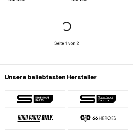
einer Staublippe. · Ø aussen: 24 mm ·
Breite: 7 mm · Ø innen: 15 mm ·
Temperaturbeständigkeit (min.): -30 -
100 °C
Seite
1
von
2
Unsere beliebtesten Hersteller