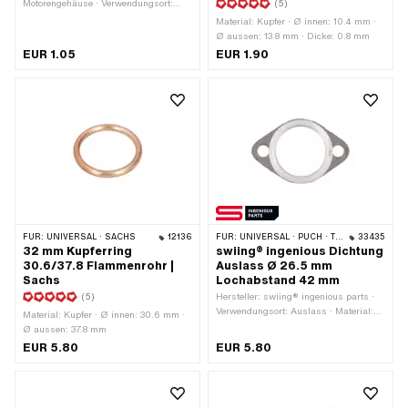
Motorengehäuse · Verwendungsort:
(5)
Vergaser · Oberfläche: roh · Ø innen:
Material: Kupfer · Ø innen: 10.4 mm ·
6.4 mm · Ø aussen: 11.8 mm · Dicke: 1
Ø aussen: 13.8 mm · Dicke: 0.8 mm
mm · Anwendungsbereich: Standard ·
EUR 1.05
EUR 1.90
Puch OEM-Nr.: 24365
FÜR:
UNIVERSAL · SACHS
12136
FÜR:
UNIVERSAL · PUCH · TOMOS
33435
32 mm Kupferring
swiing® ingenious Dichtung
30.6/37.8 Flammenrohr |
Auslass Ø 26.5 mm
Sachs
Lochabstand 42 mm
(5)
Hersteller: swiing® ingenious parts ·
Verwendungsort: Auslass · Material:
Material: Kupfer · Ø innen: 30.6 mm ·
Grafit / Graphit · Material: Stahl · Ø
Ø aussen: 37.8 mm
innen: 26.5 mm · Ø Befestigungsloch:
EUR 5.80
EUR 5.80
6.5 mm · Dicke: 2.6 mm ·
Lochabstand: 42 mm · Anzahl
Befestigungspunkte: 2 Stk.