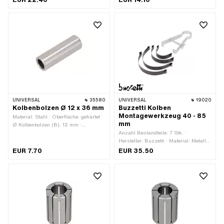
Ø innen: 12 mm · Ø aussen: 15 mm ·
Kolbenringform: Rechteck-Ring · Höhe:
Hersteller: Malossi · Breite: 16.6 mm
1.5 mm · Kolbenringstoss:
Flankensicherung (FS) · Dicke
Kolbenring: 1.6 mm
UNIVERSAL
35580
UNIVERSAL
19020
Kolbenbolzen Ø 12 x 36 mm
Buzzetti Kolben
Montagewerkzeug 40 - 85
Material: Stahl · Oberfläche: gehärtet ·
mm
Ø Kolbenbolzen (B): 12 mm ·
Gesamtlänge: 36 mm
Anzahl Bestandteile: 7 Stk. ·
Hersteller: Buzzetti · Material: Metall ·
Ø innen: 40 - 85 mm ·
EUR 7.70
EUR 35.50
Anwendungsbereich: (De-)
Montagewerkzeug