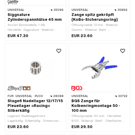
UNIVERSAL
35096
UNIVERSAL
35866
Siggnature
Zange spitz gekröpft
Zylinderspannhülse 45 mm
(KoBo-Sicherungsring)
Anzahl Bestandteile: 1 Stk. ·
Öffnungsweite: 13 mm · Material:
Hersteller: Siggnature · Material:
Gummi · Material: Stahl ·
Aluminium · Oberfläche: eloxiert ·
Gesamtlänge: 115 mm · Breite: 55 mm
EUR 47.30
EUR 23.60
Durchmesser: 45 mm · Gesamtlänge:
· Breite: 85 mm · Höhe: 10.5 mm
60 mm · Ø innen: 24 - 34.2 mm · Ø
aussen: 44.6 - 45.6 mm ·
Anwendungsbereich: Spezialwerkzeug
FÜR:
UNIVERSAL · PUCH
28088
UNIVERSAL
30722
Stage6 Nadellager 12/17/15
BGS Zange für
Pleuellager «Racing»
Kolbenringmontage 50 -
Silberkäfig
100 mm
Lagerart: Nadellagerkranz ·
Öffnungsweite: 60 mm · Hersteller:
Lagerkäfig: Silberkäfig · Dimension
BGS · Material: Stahl · Oberfläche:
Nadellager: 12/17 x 15 · Ø innen: 12
verzinkt (blau) · Klemmbereich: 40 -
EUR 23.60
EUR 29.50
mm · Ø aussen: 17 mm · Hersteller:
100 mm · Anwendungsbereich: