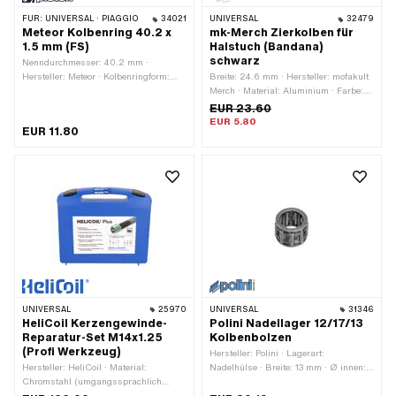
FÜR:
UNIVERSAL · PIAGGIO
34021
UNIVERSAL
32479
Meteor Kolbenring 40.2 x
mk-Merch Zierkolben für
1.5 mm (FS)
Halstuch (Bandana)
schwarz
Nenndurchmesser: 40.2 mm ·
Hersteller: Meteor · Kolbenringform:
Breite: 24.6 mm · Hersteller: mofakult
Rechteck-Ring · Kolbenringstoss:
Merch · Material: Aluminium · Farbe:
Flankensicherung (FS) · Höhe: 1.5 mm
schwarz · Gesamtlänge: 30 mm
EUR 23.60
· Dicke Kolbenring: 1.65 mm ·
EUR 5.80
EUR 11.80
Anwendungsbereich: Tuning
UNIVERSAL
25970
UNIVERSAL
31346
HeliCoil Kerzengewinde-
Polini Nadellager 12/17/13
Reparatur-Set M14x1.25
Kolbenbolzen
(Profi Werkzeug)
Hersteller: Polini · Lagerart:
Hersteller: HeliCoil · Material:
Nadelhülse · Breite: 13 mm · Ø innen:
Chromstahl (umgangssprachlich
12 mm · Ø aussen: 17 mm · Dimension
bekannt als Nirosta) ·
Nadellager: 12/17 x 13