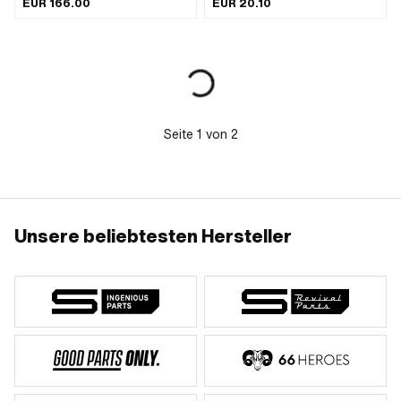
EUR 166.00
EUR 20.10
Anwendungsbereich:
Werkstattzubehör · Gewindeart:
MF14x1.25 (Feingewinde) ·
Nenndurchmesser (Gewinde): 14 mm ·
Dimension Gewindeeinsatz: 0.5D ·
Dimension Gewindeeinsatz: 1D ·
Dimension Gewindeeinsatz: 1.5D ·
Anzahl Bestandteile: 30 Stk. ·
Aufbewahrungsart: Koffer · Dimension
Seite
1
von
2
Aufbewahrungsbox [mm]: 250 x 50 x
220 mm
Unsere beliebtesten Hersteller