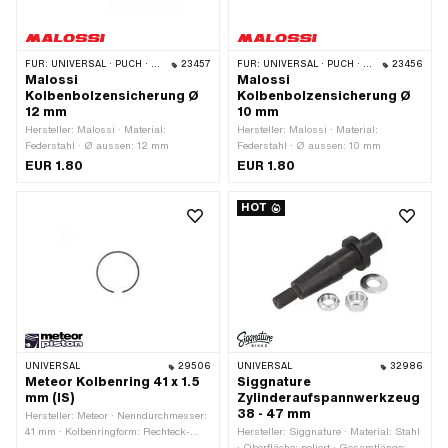
FÜR:
UNIVERSAL · PUCH · SACHS · PONY / CILO (BETA 521 & 512) · PIAGGIO · SOLEX · TOMOS · BYE BIKE · ALPA CHOPPER / TURBO · CILO · DKW · FANTIC · GARELLI · HONDA · HERCULES · ILO / JLO · KREIDLER · MALAGUTI · MBK / MOTOBÉCANE · MIELE · SUZUKI · MONARK · PEUGEOT · VICTORIA · YAMAHA
23457
FÜR:
UNIVERSAL · PUCH · PIAGGIO · TOMOS
23456
Malossi
Malossi
Kolbenbolzensicherung Ø
Kolbenbolzensicherung Ø
12 mm
10 mm
Hersteller: Malossi · Material:
Hersteller: Malossi · Material:
Federstahl · Ø aussen: 12 mm
Federstahl · Ø aussen: 10 mm
EUR 1.80
EUR 1.80
HOT
UNIVERSAL
29506
UNIVERSAL
32986
Meteor Kolbenring 41 x 1.5
Siggnature
mm (IS)
Zylinderaufspannwerkzeug
38 - 47 mm
Hersteller: Meteor · Nenndurchmesser:
41 mm · Kolbenringform: Rechteck-
Hersteller: Siggnature · Material: Stahl
Ring · Kolbenringstoss:
· Oberfläche: poliert · Gesamtlänge: