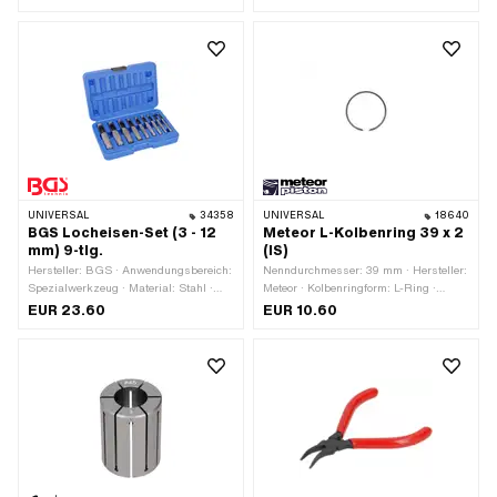
Höhe: 1.5 mm
UNIVERSAL
34358
UNIVERSAL
18640
BGS Locheisen-Set (3 - 12
Meteor L-Kolbenring 39 x 2
mm) 9-tlg.
(IS)
Hersteller: BGS · Anwendungsbereich:
Nenndurchmesser: 39 mm · Hersteller:
Spezialwerkzeug · Material: Stahl ·
Meteor · Kolbenringform: L-Ring ·
Anwendungsbereich:
Kolbenringstoss: Innensicherung (IS) ·
EUR 23.60
EUR 10.60
Werkstattzubehör · Durchmesser: 3
Dicke Kolbenring: 1.75 mm · Höhe: 2
mm · Durchmesser: 4 mm ·
mm
Durchmesser: 5 mm · Durchmesser: 6
mm · Durchmesser: 7 mm ·
Durchmesser: 8 mm · Durchmesser:
10 mm · Durchmesser: 11 mm ·
Durchmesser: 12 mm · Anzahl
Bestandteile: 9 Stk.