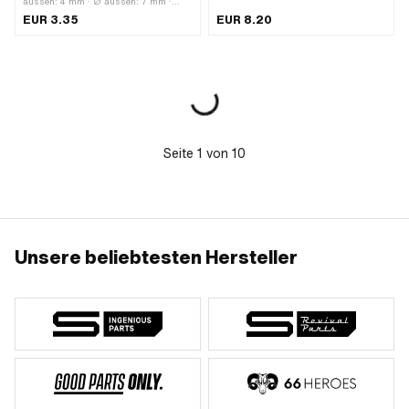
aussen: 4 mm · Ø aussen: 7 mm ·
Hersteller: Magura · Ø innen: 2.5 mm
EUR 3.35
EUR 8.20
· Ø innen: 5.5 mm · Gesamtlänge: 5
mm · Gesamtlänge: 10 mm
Seite
1
von
10
Unsere beliebtesten Hersteller