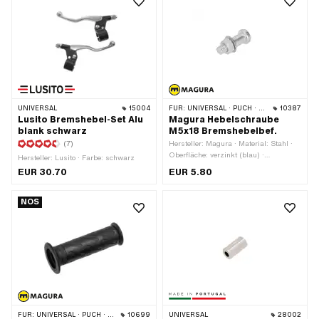
UNIVERSAL
15004
FÜR:
UNIVERSAL · PUCH · SACHS · PONY / CILO (BETA 521 & 512) · ZÜNDAPP BELMONDO · CILO
10387
Lusito Bremshebel-Set Alu
Magura Hebelschraube
blank schwarz
M5x18 Bremshebelbef.
(7)
Hersteller: Magura · Material: Stahl ·
Oberfläche: verzinkt (blau) ·
Hersteller: Lusito · Farbe: schwarz
Gesamtlänge: 21.5 mm · Ø Schaft:
EUR 30.70
EUR 5.80
5.9 mm · Ø Kopf aussen: 8.8 mm ·
Länge Schaft: 9 mm · Antrieb:
Aussensechskant · Antrieb: Schlitz ·
NOS
Schlüsselweite: 8 mm · Gewindeart:
M5x0.8 (Standardgewinde) ·
Gewindelänge: 9 mm
FÜR:
UNIVERSAL · PUCH · SACHS · PONY / CILO (BETA 521 & 512)
10699
UNIVERSAL
28002