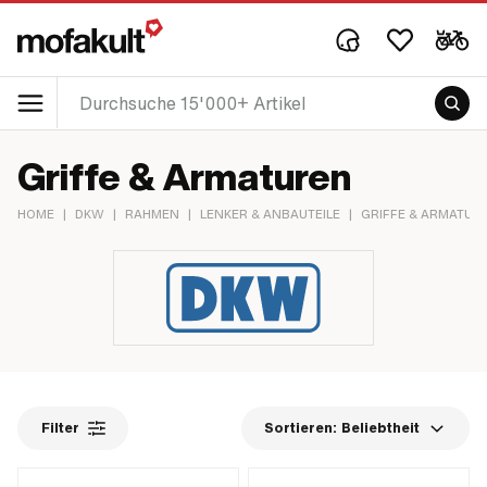
Griffe & Armaturen
HOME
|
DKW
|
RAHMEN
|
LENKER & ANBAUTEILE
|
GRIFFE & ARMATUR
Filter
Sortieren:
Beliebtheit