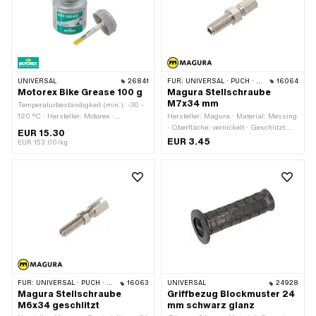
UNIVERSAL
26841
FÜR:
UNIVERSAL · PUCH · SACHS · ZÜNDAPP BELMONDO
16064
Motorex Bike Grease 100 g
Magura Stellschraube
M7x34 mm
Temperaturbeständigkeit (min.): -30 -
120 °C · Hersteller: Motorex ·
Hersteller: Magura · Material: Messing
Anwendungsbereich: Chemie ·
· Oberfläche: vernickelt · Geschlitzt:
EUR 15.30
Anwendungsbereich: Fett · Inhalt: 100
Nein · Gesamtlänge: 34 mm ·
EUR 3.45
EUR 153.00/kg
g
Gewindeart: M7x1 (Standardgewinde)
· Gewindelänge: 24 mm
FÜR:
UNIVERSAL · PUCH · SACHS
16063
UNIVERSAL
24928
Magura Stellschraube
Griffbezug Blockmuster 24
M6x34 geschlitzt
mm schwarz glanz