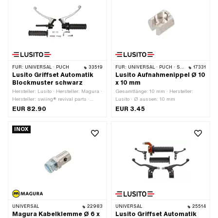
FÜR:
UNIVERSAL · PUCH
33519
FÜR:
UNIVERSAL · PUCH · SACHS · PONY / CILO (BETA 521 & 512)
17331
Lusito Griffset Automatik
Lusito Aufnahmenippel Ø 10
Blockmuster schwarz
x 10 mm
Hersteller: Lusito · Hersteller: Magura ·
Gesamtlänge: 10 mm · Hersteller:
Hersteller: swiing® revival parts ·
Lusito · Ø aussen: 10 mm
Material Gehäuse: Aluminium ·
EUR 82.90
EUR 3.45
Material Hebel: Blech (Stahl) ·
Oberfläche: lackiert · Farbe: schwarz ·
INOX
Ø innen: 22 mm
UNIVERSAL
22983
UNIVERSAL
25514
Magura Kabelklemme Ø 6 x
Lusito Griffset Automatik