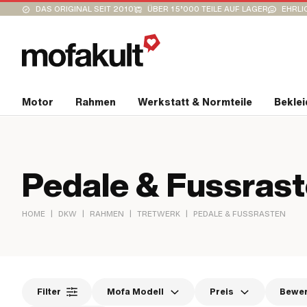
DAS ORIGINAL SEIT 2010
ÜBER 15’000 TEILE AUF LAGER
EHRLI
Motor
Rahmen
Werkstatt & Normteile
Bekle
Pedale & Fussras
|
|
|
|
HOME
DKW
RAHMEN
TRETWERK
PEDALE & FUSSRASTEN
Filter
Mofa Modell
Preis
Bewe