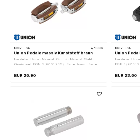
UNIVERSAL
16335
UNIVERSAL
Union Pedale massiv Kunststoff braun
Union Pedal
Hersteller: Union · Material: Gummi · Material: Stahl ·
Hersteller: Union
Gewindeart: FG14.3 (9/16" 20G) · Farbe: braun · Farbe:
FG14.3 (9/16" 20
silber · Antrieb: Aussenzweikant · Oberfläche: gerillt ·
Aussenzweikant ·
Reflektoren: Ja
Nein
EUR 26.90
EUR 23.60