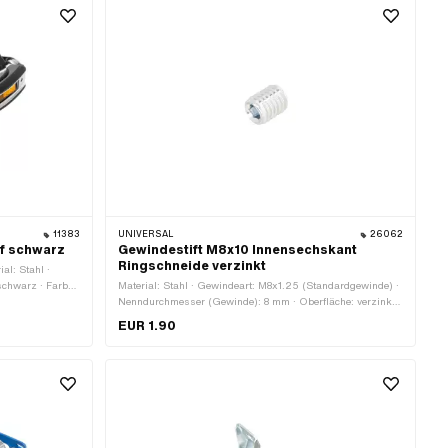
11383
UNIVERSAL
26062
ff schwarz
Gewindestift M8x10 Innensechskant
Ringschneide verzinkt
al: Stahl ·
schwarz · Farbe:
Material: Stahl · Gewindeart: M8x1.25 (Standardgewinde) ·
ieb:
Nenndurchmesser (Gewinde): 8 mm · Oberfläche: verzinkt
· Oberfläche:
(blau) · Gesamtlänge: 10 mm
EUR 1.90
esamtlänge: 131
 Ja