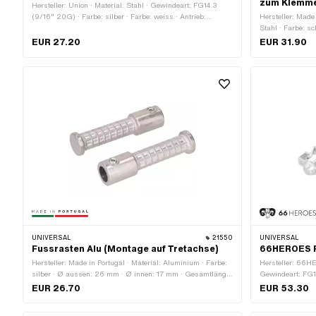
zum Klemm
Hersteller: Union · Material: Stahl · Gewindeart: FG14.3
(9/16" 20G) · Farbe: silber · Farbe: weiss · Antrieb:
Hersteller: Made
Aussenzweikant · Antrieb: Innensechskant · Reflektoren: Ja
Stahl · Farbe: s
innen: 28 mm · R
EUR 27.20
EUR 31.90
UNIVERSAL
21550
UNIVERSAL
Fussrasten Alu (Montage auf Tretachse)
66HEROES P
Hersteller: Made in Portugal · Material: Aluminium · Farbe:
Hersteller: 66HE
silber · Ø aussen: 26 mm · Ø innen: 17 mm · Gesamtlänge:
Gewindeart: FG1
105 mm · Reflektoren: Nein
28 mm · Antrieb:
EUR 26.70
EUR 53.30
Gesamtlänge: 13
Reflektoren: Nei