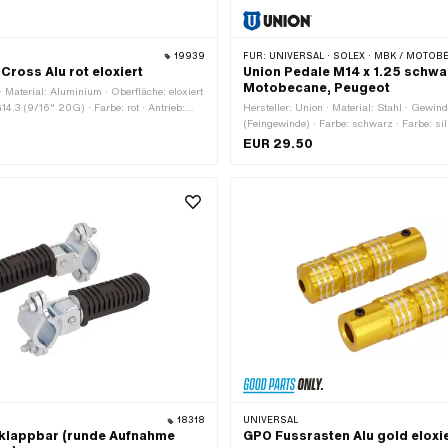
19939
FÜR:
UNIVERSAL · SOLEX · MBK / MOTOBÉCANE · P
Cross Alu rot eloxiert
Union Pedale M14 x 1.25 schwar
Motobecane, Peugeot
· Material: Aluminium · Oberfläche: eloxiert
14.3 (9/16" 20G) · Farbe: rot · Antrieb:
Hersteller: Union · Material: Stahl · Gewi
· Antrieb: Innensechskant · Reflektoren:
(Feingewinde) · Farbe: schwarz · Farbe: silb
Aussenzweikant · Oberfläche: verzinkt (bla
EUR 29.50
Schlüsselweite: 15 mm · Reflektoren: Nein
18318
UNIVERSAL
 klappbar (runde Aufnahme
GPO Fussrasten Alu gold eloxi