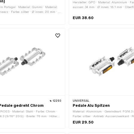
en)
Hersteller: GPO · Material: Aluminium · Fa
 in Portugal · Material: Gummi · Material:
aussen: 34 mm · Ø innen: 16.1 mm · Oberflä
chwarz · Farbe: silber · Ø innen: 20 mm · Ø
Tiefe: 29 mm · Reflektoren: Nein
eflektoren: Nein
EUR 38.60
12293
UNIVERSAL
edale gedreht Chrom
Pedale Alu Spitzen
ROES · Material: Stahl · Farbe: Chrom ·
Material: Aluminium · Gewindeart: FG14.3
4.3 (9/16" 20G) · Breite: 76 mm · Höhe:
Farbe: silber · Antrieb: Aussenzweikant · R
 Aussenvierkant · Oberfläche: verchromt ·
EUR 29.50
3 mm · Schlüsselweite: 15 mm ·
n