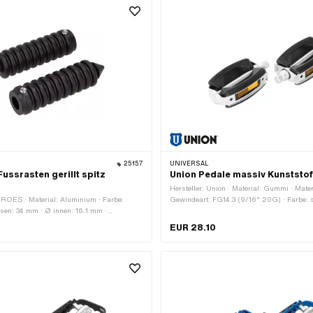
25157
UNIVERSAL
ssrasten gerillt spitz
Union Pedale massiv Kunststo
Hersteller: Union · Material: Gummi · Materi
EROES · Material: Aluminium · Farbe:
Gewindeart: FG14.3 (9/16" 20G) · Farbe: 
sen: 34 mm · Ø innen: 16.1 mm ·
silber · Breite: 64 mm · Höhe: 34 mm · Antr
iert · Gesamtlänge: 126 mm · Tiefe: 62 mm
Aussenzweikant · Antrieb: Innensechskant 
EUR 28.10
in
gummiert · Oberfläche: verzinkt (blau) · G
mm · Schlüsselweite: 15 mm · Reflektoren: