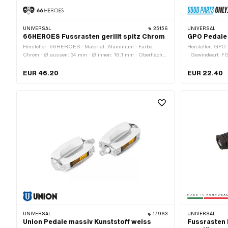
UNIVERSAL
25156
UNIVERSAL
66HEROES Fussrasten gerillt spitz Chrom
GPO Pedale 
Hersteller: 66HEROES · Material: Aluminium · Farbe:
Hersteller: GPO 
Chrom · Ø aussen: 34 mm · Ø innen: 16.1 mm · Oberfläche:
· Gewindeart: FG
verchromt · Gesamtlänge: 126 mm · Tiefe: 62 mm ·
Aussensechskant 
Reflektoren: Nein
Ja
EUR 46.20
EUR 22.40
UNIVERSAL
17963
UNIVERSAL
Union Pedale massiv Kunststoff weiss
Fussrasten