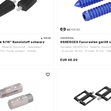
18642
UNIVERSAL
e 9/16“ Kunststoff schwarz
66HEROES Fussrasten gerillt s
 · Material: Kunststoff · Gewindeart:
Hersteller: 66HEROES · Material: Alumini
G) · Farbe: schwarz · Antrieb:
· Ø aussen: 34 mm · Ø innen: 16 mm · Oberf
 Antrieb: Innensechskant · Reflektoren:
Gesamtlänge: 126 mm · Tiefe: 62 mm · Ref
EUR 46.20