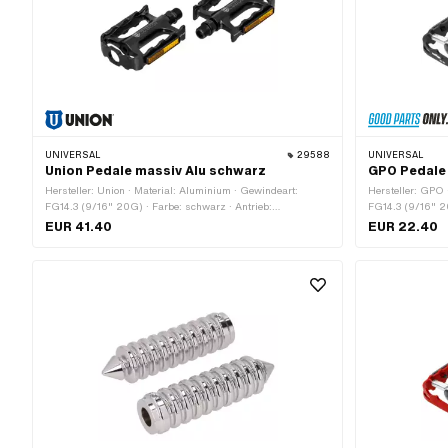
UNIVERSAL
29588
UNIVERSAL
Union Pedale massiv Alu schwarz
GPO Pedale 
Hersteller: Union · Material: Aluminium · Gewindeart:
Hersteller: GPO 
FG14.3 (9/16" 20G) · Farbe: schwarz · Antrieb:
FG14.3 (9/16" 20
Aussensechskant · Reflektoren: Ja
Antrieb: Aussens
EUR 41.40
EUR 22.40
Oberfläche: lack
Schlüsselweite: 