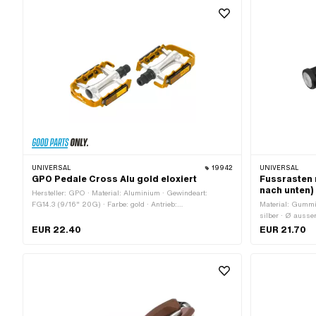
UNIVERSAL
19942
UNIVERSAL
GPO Pedale Cross Alu gold eloxiert
Fussrasten 
nach unten)
Hersteller: GPO · Material: Aluminium · Gewindeart:
FG14.3 (9/16" 20G) · Farbe: gold · Antrieb:
Material: Gummi 
Aussensechskant · Antrieb: Innensechskant · Oberfläche:
silber · Ø ausse
eloxiert · Reflektoren: Ja
Gesamtlänge: 13
EUR 22.40
EUR 21.70