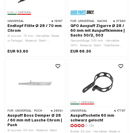
UNIVERSAL
19197
FÜR:
UNIVERSAL · SACHS
37983
Endtopf Flöte Ø 28 / 70 mm
GPO Auspuff Zigarre Ø 28 /
Chrom
60 mm mit Auspuffklemme |
Sachs 50/2, 503
Ø aussen: 70 mm · Hersteller: Made
in Portugal · Material: Stahl ·
Gesamtlänge: 535 mm · Hersteller:
Oberfläche: verchromt · Farbe: Chrom ·
GPO · Material: Stahl · Oberfläche:
Gesamtlänge: 700 mm ·
verchromt · Farbe: Chrom ·
EUR 93.60
EUR 66.30
Befestigungsart: geschraubte Schelle ·
Befestigungsart: geschraubte Schelle ·
Ø Anschluss innen: 28 mm ·
Ø Schalldämpfer: 60 mm · Ø
Auspuffart: Flöte · Befestigung
Anschluss innen: 28 mm · Auspuffart:
Flammenrohr: Steckverbindung
Zigarre
geklemmt
FÜR:
UNIVERSAL · PUCH
28561
UNIVERSAL
17797
Auspuff Boss Demper Ø 28
Auspuffschelle 60 mm
/ 60 mm mit Lasche Chrom |
schwarz gelocht
Puch
(5)
Ø aussen: 60 mm · Material: Stahl ·
Breite: 25 mm · Hersteller: Made in