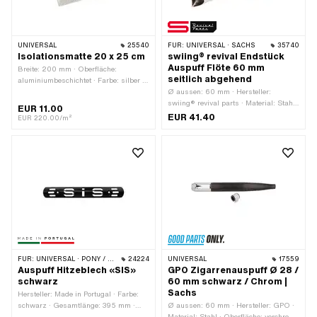
UNIVERSAL
25540
FÜR:
UNIVERSAL · SACHS
35740
Isolationsmatte 20 x 25 cm
swiing® revival Endstück
Auspuff Flöte 60 mm
Breite: 200 mm · Oberfläche:
seitlich abgehend
aluminiumbeschichtet · Farbe: silber ·
Gesamtlänge: 250 mm
Ø aussen: 60 mm · Hersteller:
swiing® revival parts · Material: Stahl
EUR 11.00
· Oberfläche: verchromt · Farbe: Chrom
EUR 41.40
EUR 220.00/m²
· Ø Anschluss aussen: 57 mm ·
Gesamtlänge: 155 mm
FÜR:
UNIVERSAL · PONY / CILO (BETA 521 & 512)
24224
UNIVERSAL
17559
Auspuff Hitzeblech «SIS»
GPO Zigarrenauspuff Ø 28 /
schwarz
60 mm schwarz / Chrom |
Sachs
Hersteller: Made in Portugal · Farbe:
schwarz · Gesamtlänge: 395 mm ·
Ø aussen: 60 mm · Hersteller: GPO ·
Höhe: 55 mm · Ø Befestigungsloch:
Material: Stahl · Oberfläche: verchromt