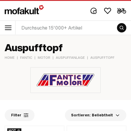
Auspufftopf
HOME
|
FANTIC
|
MOTOR
|
AUSPUFFANLAGE
|
AUSPUFFTOPF
Filter
Sortieren:
Beliebtheit
HOT