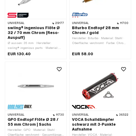
UNIVERSAL
29177
UNIVERSAL
11700
swiing® ingenious Flöte Ø
Biturbo Endtopf 28 mm
32 / 70 mm Chrom (Reso-
Chrom / gold
Auspuff)
Hersteller: Biturbo · Material: Stahl ·
Ø aussen: 35 mm · Hersteller:
Oberfläche: verchromt · Farbe: Chrom ·
swiing® ingenious parts · Material:
Farbe: gold · Gesamtlänge: 670 mm ·
Stahl · Oberfläche: verchromt · Farbe:
Befestigungsart: angeschweisste
EUR 130.40
EUR 58.00
Chrom · Gesamtlänge: 785 mm ·
Lasche · Ø Anschluss innen: 28.5 mm
Befestigungsart: geschraubte Schelle ·
· Anzahl Befestigungspunkte: 1 Stk. ·
Ø Schalldämpfer: 70 mm · Ø
Auspuffart: Konus / Doppelkonus
Anschluss innen: 32 mm · Auspuffart:
Flöte · Befestigung Flammenrohr:
Steckverbindung geklemmt
UNIVERSAL
11730
UNIVERSAL
36522
GPO Endtopf Flöte Ø 28 /
VOCA Schalldämpfer
55 mm Chrom | Sachs
schwarz mit 3-Punkte
Aufnahme
Hersteller: GPO · Material: Stahl ·
Oberfläche: verchromt · Gesamtlänge:
Hersteller: VOCA · Material: