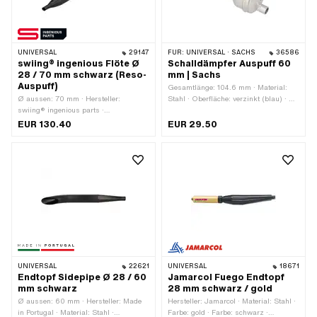
UNIVERSAL
29147
FÜR:
UNIVERSAL · SACHS
36586
swiing® ingenious Flöte Ø
Schalldämpfer Auspuff 60
28 / 70 mm schwarz (Reso-
mm | Sachs
Auspuff)
Gesamtlänge: 104.6 mm · Material:
Ø aussen: 70 mm · Hersteller:
Stahl · Oberfläche: verzinkt (blau) · Ø
swiing® ingenious parts ·
Schalldämpfer: 53 mm · Sachs OEM-
Gesamtlänge: 730 mm · Material:
Nr.: 0273 104 000
EUR 130.40
EUR 29.50
Stahl · Oberfläche: lackiert · Farbe:
schwarz · Ø Anschluss innen: 28 mm
· Auspuffart: Flöte · Befestigungsart:
geschraubte Schelle
UNIVERSAL
22621
UNIVERSAL
18671
Endtopf Sidepipe Ø 28 / 60
Jamarcol Fuego Endtopf
mm schwarz
28 mm schwarz / gold
Ø aussen: 60 mm · Hersteller: Made
Hersteller: Jamarcol · Material: Stahl ·
in Portugal · Material: Stahl ·
Farbe: gold · Farbe: schwarz ·