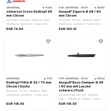
UNIVERSAL
17259
FÜR:
UNIVERSAL · PUCH · SACHS · HERCULES
36587
Jamarcol Cross Endtopf 28
Auspuff Zigarre Ø 28 / 65
mm Chrom
mm Chrom
Hersteller: Jamarcol · Material: Stahl ·
Ø aussen: 65 mm · Material: Stahl ·
Oberfläche: verchromt · Farbe: Chrom ·
Oberfläche: verchromt · Farbe: Chrom ·
Befestigungsart: angeschweisste
Gesamtlänge: 650 mm ·
EUR 74.60
EUR 160.10
Lasche · Ø Schalldämpfer: 50 mm · Ø
Befestigungsart: geschraubte Schelle ·
Anschluss innen: 28 mm · Anzahl
Ø Anschluss innen: 28 mm ·
Befestigungspunkte: 3 Stk. ·
Auspuffart: Zigarre
Auspuffart: Konus / Doppelkonus
UNIVERSAL
11731
FÜR:
UNIVERSAL · PUCH
28562
Endtopf Flöte Ø 32 / 70 mm
Auspuff Boss Demper Ø 28
Chrom | Sachs
/ 60 mm mit Lasche
schwarz | Puch
Ø aussen: 70 mm · Material: Stahl ·
Oberfläche: verchromt · Farbe: Chrom ·
Gesamtlänge: 580 mm · Material:
Gesamtlänge: 690 mm ·
Stahl · Oberfläche: lackiert · Farbe:
Befestigungsart: geschraubte Schelle ·
schwarz · Befestigungsart:
EUR 118.50
EUR 118.50
Ø Anschluss innen: 32 mm ·
angeschweisste Lasche · Ø
Auspuffart: Flöte
Schalldämpfer: 60 mm · Ø Anschluss