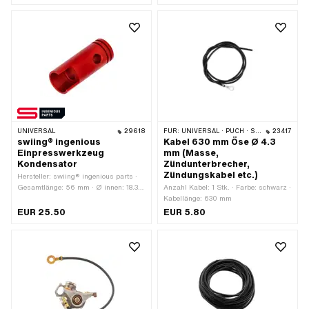
Befestigungsart: Schrauben · Ø
Subkategorie: Zündkabel
Befestigungsloch: 6.3 mm
UNIVERSAL
29618
FÜR:
UNIVERSAL · PUCH · SACHS · PIAGGIO · ZÜNDAPP BELMONDO · SOLEX · KREIDLER
23417
swiing® ingenious
Kabel 630 mm Öse Ø 4.3
Einpresswerkzeug
mm (Masse,
Kondensator
Zündunterbrecher,
Zündungskabel etc.)
Hersteller: swiing® ingenious parts ·
Gesamtlänge: 56 mm · Ø innen: 18.3
Anzahl Kabel: 1 Stk. · Farbe: schwarz ·
mm · Ø aussen: 21.7 mm ·
Kabellänge: 630 mm
Anwendungsbereich: Spezialwerkzeug
EUR 25.50
EUR 5.80