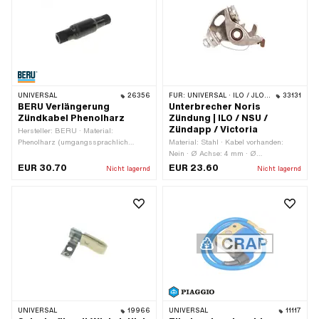
Gesamthöhe: 40 mm · NSU OEM-Nr.:
33-17-00-902 · BOSCH OEM-Nr.: 1
237 330 821
UNIVERSAL
26356
FÜR:
UNIVERSAL · ILO / JLO · VICTORIA · ZÜNDAPP
33131
BERU Verlängerung
Unterbrecher Noris
Zündkabel Phenolharz
Zündung | ILO / NSU /
Zündapp / Victoria
Hersteller: BERU · Material:
Phenolharz (umgangssprachlich
Material: Stahl · Kabel vorhanden:
bekannt als Bakelite) · Farbe: schwarz
Nein · Ø Achse: 4 mm · Ø
· Ø Kabel: 7 mm ·
Befestigungsloch: 4.5 mm · Anzahl
EUR 30.70
EUR 23.60
Nicht lagernd
Nicht lagernd
Kerzensteckeraufnahme: SAE ·
Befestigungspunkte: 1 Stk. ·
Subkategorie: Zündkabel
Anwendungsbereich: Standard
UNIVERSAL
19966
UNIVERSAL
11117