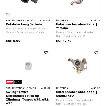
FÜR:
UNIVERSAL · PONY / CILO (BETA 521 & 512) · TOMOS
27935
UNIVERSAL
33132
Polabdeckung Batterie
Unterbrecher ohne Kabel |
Yamaha
Hersteller: Made in Europe · Material:
Gummi · Farbe: schwarz · Ø innen: 16
Material: Stahl · Kabel vorhanden:
mm · Gesamtlänge: 37 mm · Höhe: 22
Nein · Ø Achse: 4 mm · Ø
mm · Tomos OEM-Nr.: 230886
Befestigungsloch: 4.5 mm · Anzahl
EUR 6.90
EUR 17.70
Befestigungspunkte: 1 Stk. ·
Anwendungsbereich: Standard
FÜR:
UNIVERSAL · TOMOS
37161
UNIVERSAL
33133
swiing® revival
Unterbrecher ohne Kabel |
Distanzhülse Pick-up
Suzuki K50
Zündung | Tomos A35, A52,
Material: Stahl · Kabel vorhanden:
A55
Nein · Ø Achse: 4 mm · Ø