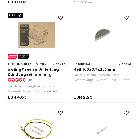
Werkstattzubehör
EUR 0.85
Farbe: schwarz · Entstört: Nein ·
EUR 8.63/m
Subkategorie: Zündkabel · Pony OEM-
Nr.: A3939 · Sachs OEM-Nr.: 0665
HOT
016 101
FÜR:
UNIVERSAL · PUCH · SACHS · PIAGGIO · ZÜNDAPP BELMONDO
22462
UNIVERSAL
24526
swiing® revival Anleitung
Keil 9.3x3.7x2.5 mm
Zündungseinstellung
Breite: 2.5 mm · Material: Stahl ·
(16)
Gesamtlänge: 9.3 mm · Höhe: 3.7 mm
Hersteller: swiing® revival parts ·
Material: Papier · DIN Format: A5 ·
Anzahl Seiten: 17 Stk. · Sprache:
EUR 4.65
EUR 2.25
Deutsch