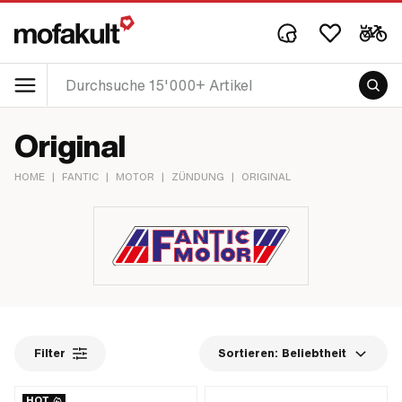
Original
HOME
|
FANTIC
|
MOTOR
|
ZÜNDUNG
|
ORIGINAL
Filter
Sortieren:
Beliebtheit
HOT