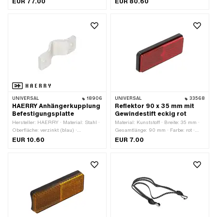
EUR 77.00
EUR 80.60
Gewindeart: MF8x1 (Feingewinde) ·
Breite Aufnahme: 43 mm
UNIVERSAL
18906
UNIVERSAL
33568
HAERRY Anhängerkupplung
Reflektor 90 x 35 mm mit
Befestigungsplatte
Gewindestift eckig rot
Hersteller: HAERRY · Material: Stahl ·
Material: Kunststoff · Breite: 35 mm ·
Oberfläche: verzinkt (blau) ·
Gesamtlänge: 90 mm · Farbe: rot ·
Gewindeart: MF8x1 (Feingewinde)
Befestigungsart: Steckverbindung ·
EUR 10.60
EUR 7.00
Anzahl Befestigungspunkte: 1 Stk. ·
Prüfzeichen: E4