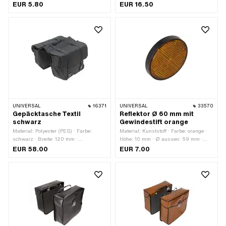
Breite: 36 mm · Höhe: 9 mm ·
mm · Gesamtlänge: 100 mm · Breite:
EUR 5.80
EUR 16.50
Prüfzeichen: E1
130 mm
UNIVERSAL
16371
UNIVERSAL
33570
Gepäcktasche Textil
Reflektor Ø 60 mm mit
schwarz
Gewindestift orange
Material: Polyester (PES) · Farbe:
Material: Kunststoff · Farbe: orange ·
schwarz · Breite: 120 mm ·
Höhe: 10 mm · Ø aussen: 59 mm ·
Gepäckträgerbreite (bis): 190 mm ·
Befestigungsart: Muttern · Anzahl
EUR 58.00
EUR 7.00
Gesamtlänge: 400 mm · Höhe: 300
Befestigungspunkte: 1 Stk.
mm · Befestigungsart: Gummiband ·
Befestigungsart: Klettverschluss