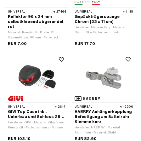
UNIVERSAL
27466
UNIVERSAL
11118
Reflektor 96 x 24 mm
Gepäckträgerspange
selbstklebend abgerundet
Chrom (22 x 11 cm)
rot
Hersteller: Made in Italy · Material:
Material: Kunststoff · Breite: 24 mm ·
Stahl · Oberfläche: verchromt ·
Gesamtlänge: 96 mm · Farbe: rot ·
Gesamtlänge: 220 mm · Breite: 110
Befestigungsart: kleben · Anzahl
mm
EUR 7.00
EUR 17.70
Befestigungspunkte: 1 Stk. ·
Prüfzeichen: E4
UNIVERSAL
26141
UNIVERSAL
19906
GIVI Top Case inkl.
HAERRY Anhängerkupplung
Unterbau und Schloss 28 L
Befestigung am Sattelrohr
Klemme kurz
Hersteller: GIVI · Material: Glasfaser-
Kunststoff · Farbe: schwarz · Volumen:
Hersteller: HAERRY · Material:
28 l · Gesamtlänge: 400 mm · Breite:
Aluminium · Material: Stahl ·
400 mm · Höhe: 300 mm ·
Oberfläche: verzinkt (blau) · Ø Kugel:
EUR 103.10
EUR 82.90