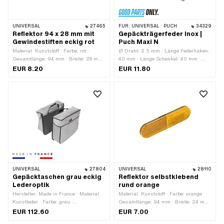
UNIVERSAL
27465
FÜR:
UNIVERSAL · PUCH
34329
Reflektor 94 x 28 mm mit
Gepäckträgerfeder Inox |
Gewindestiften eckig rot
Puch Maxi N
Material: Kunststoff · Farbe: rot ·
Ø Draht: 2.5 mm · Länge Federhaken:
Gesamtlänge: 94 mm · Breite: 28 mm
40 mm · Länge Schenkel: 40 mm ·
· Befestigungsart: Steckverbindung ·
Hersteller: GPO · Material: Federstahl
EUR 8.20
EUR 11.80
Anzahl Befestigungspunkte: 2 Stk. · Ø
· Gesamtlänge: 90 mm
Befestigungsloch: 5 mm ·
Lochabstand: 50 mm
UNIVERSAL
27804
UNIVERSAL
28110
Gepäcktaschen grau eckig
Reflektor selbstklebend
Lederoptik
rund orange
Hersteller: Made in France · Material:
Material: Kunststoff · Farbe: orange ·
Kunstleder · Farbe: grau ·
Gesamtlänge: 94 mm · Breite: 24 mm
Gesamtlänge: 330 mm · Breite: 110
· Prüfzeichen: E4 · Befestigungsart:
EUR 112.60
EUR 7.00
mm · Hackenabstand: 170 mm · Höhe:
kleben · Anzahl Befestigungspunkte: 1