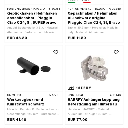
FÜR:
UNIVERSAL · PIAGGIO
36355
FÜR:
UNIVERSAL · PIAGGIO
36818
Gepäckhaken / Helmhaken
Gepäckhaken / Helmhaken
abschliessbar | Piaggio
Alu schwarz original |
Ciao C24, SI, SUPERbravo
Piaggio Ciao C24, SI, Bravo
Anzahl Bestandteile: 3 Stk. · Material:
Breite: 35.7 mm · Hersteller: Made in
Aluminium · Farbe: silber · Material
Italy · Material: Aluminium ·
Haken: Aluminium · Gesamtlänge: 56
Oberfläche: pulverbeschichtet · Farbe:
EUR 43.80
EUR 11.80
mm · Breite: 47 mm · Anzahl
schwarz · Gesamtlänge: 61.3 mm ·
Befestigungspunkte: 2 Stk. ·
Befestigungsart: Schrauben & Muttern
Anwendungsbereich: Sicherheit
· Höhe: 42.6 mm · Ø
Befestigungsloch: 5.7 mm · Anzahl
Befestigungspunkte: 2 Stk. ·
Lochabstand: 25 mm
UNIVERSAL
17763
UNIVERSAL
15446
Werkzeugbox rund
HAERRY Anhängerkupplung
Kunststoff schwarz
Befestigung am Hinterbau
Material: Kunststoff · Farbe: schwarz ·
Hersteller: HAERRY · Material:
Gesamtlänge: 160 mm · Durchmesser:
Aluminium · Ø Kugel: 30 mm ·
60 mm
Gesamtlänge: 95 mm · Breite: 73 mm
EUR 41.40
EUR 77.00
· Höhe: 95 mm · Gewindeart: MF8x1
(Feingewinde)