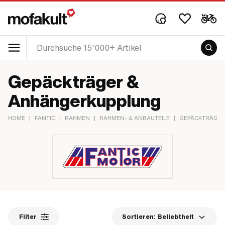
Gepäckträger &
Anhängerkupplung
HOME
|
FANTIC
|
RAHMEN
|
RAHMEN- & ANBAUTEILE
|
GEPÄCKTRÄGER
Filter
Sortieren:
Beliebtheit