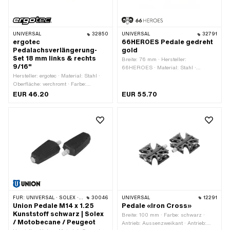
UNIVERSAL
32850
UNIVERSAL
32791
ergotec
66HEROES Pedale gedreht
Pedalachsverlängerung-
gold
Set 18 mm links & rechts
Breite: 76 mm · Hersteller:
9/16"
66HEROES · Material: Stahl ·
Hersteller: ergotec · Material: Stahl ·
Oberfläche: poliert · Oberfläche:
Oberfläche: verchromt · Farbe:
vergoldet · Farbe: gold · Antrieb:
anthrazit · Gewindeart: FG14.3 (9/16"
Aussenvierkant · Gesamtlänge: 133
EUR 46.20
EUR 55.70
20G) · Gesamtlänge: 30.1 mm
mm · Gewindeart: FG14.3 (9/16"
20G) · Reflektoren: Nein ·
Schlüsselweite: 15 mm
FÜR:
UNIVERSAL · SOLEX · MBK / MOTOBÉCANE · PEUGEOT
30046
UNIVERSAL
12291
Union Pedale M14 x 1.25
Pedale «Iron Cross»
Kunststoff schwarz | Solex
Breite: 100 mm · Farbe: schwarz ·
/ Motobecane / Peugeot
Antrieb: Aussenzweikant · Antrieb: