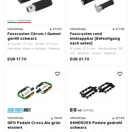
UNIVERSAL
37007
UNIVERSAL
27762
Fussrasten Chrom / Gummi
Fussrasten rund
gerillt schwarz
einklappbar (Befestigung
nach unten)
Ø aussen: 27 mm · Breite: 37.5 mm ·
Hersteller: Made in Portugal · Material:
Ø innen: 12.5 mm · Gesamtlänge: 130
Kunststoff · Material: Stahl ·
mm · Material: Gummi · Material:
Oberfläche: gerillt · Farbe: schwarz ·
Stahl · Farbe: schwarz · Farbe: silber ·
EUR 17.70
EUR 21.70
Gesamtlänge: 105 mm · Höhe: 27.5
Ø aussen: 30 mm · Reflektoren: Nein
mm · Reflektoren: Nein
UNIVERSAL
19941
UNIVERSAL
32790
GPO Pedale Cross Alu grün
66HEROES Pedale gedreht
eloxiert
schwarz