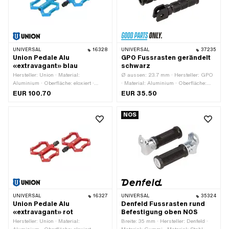
UNIVERSAL
16328
UNIVERSAL
37235
Union Pedale Alu
GPO Fussrasten gerändelt
«extravagant» blau
schwarz
Hersteller: Union · Material:
Ø aussen: 23.7 mm · Hersteller: GPO
Aluminium · Oberfläche: eloxiert ·
· Material: Aluminium · Oberfläche:
Farbe: blau · Antrieb:
eloxiert · Farbe: schwarz ·
EUR 100.70
EUR 35.50
Aussensechskant · Antrieb:
Gesamtlänge: 108 mm · Höhe: 25 mm
Innensechskant · Gewindeart: FG14.3
· Tiefe: 80 mm
NOS
(9/16" 20G) · Reflektoren: Nein
UNIVERSAL
16327
UNIVERSAL
35324
Union Pedale Alu
Denfeld Fussrasten rund
«extravagant» rot
Befestigung oben NOS
Hersteller: Union · Material:
Breite: 35 mm · Hersteller: Denfeld ·