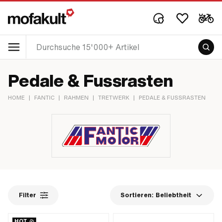
Pedale & Fussrasten
HOME
|
FANTIC
|
RAHMEN
|
TRETWERK
|
PEDALE & FUSSRASTEN
Filter
Sortieren:
Beliebtheit
HOT