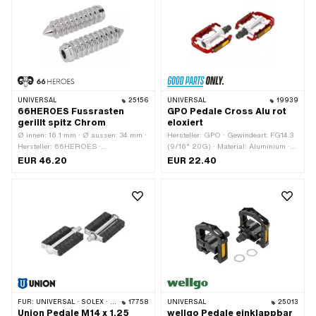
UNIVERSAL
25156
UNIVERSAL
19939
66HEROES Fussrasten
GPO Pedale Cross Alu rot
gerillt spitz Chrom
eloxiert
Ø innen: 16.1 mm · Ø aussen: 34 mm ·
Hersteller: GPO · Gewindeart: FG14.3
Hersteller: 66HEROES ·
(9/16" 20G) · Material: Aluminium ·
Gesamtlänge: 126 mm · Material:
Oberfläche: eloxiert · Antrieb:
EUR 46.20
EUR 22.40
Aluminium · Oberfläche: verchromt ·
Aussensechskant · Antrieb:
Farbe: Chrom · Tiefe: 62 mm ·
Innensechskant · Farbe: rot ·
Reflektoren: Nein
Reflektoren: Ja
FÜR:
UNIVERSAL · SOLEX · MBK / MOTOBÉCANE · PEUGEOT
17758
UNIVERSAL
25013
Union Pedale M14 x 1.25
wellgo Pedale einklappbar