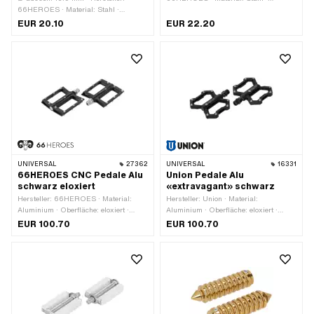
66HEROES · Material: Stahl ·
Oberfläche: verchromt · Farbe: Chrom ·
Oberfläche: verchromt · Farbe: Chrom ·
Antrieb: Aussenzweikant ·
EUR 20.10
EUR 22.20
Antrieb: Aussenzweikant ·
Gesamtlänge: 71 mm · Reflektoren:
Gesamtlänge: 39 mm · Gewindeart:
Nein · Schlüsselweite: 14 mm
FG14.3 (9/16" 20G) · Reflektoren:
Nein · Schlüsselweite: 13 mm
UNIVERSAL
27362
UNIVERSAL
16331
66HEROES CNC Pedale Alu
Union Pedale Alu
schwarz eloxiert
«extravagant» schwarz
Hersteller: 66HEROES · Material:
Hersteller: Union · Material:
Aluminium · Oberfläche: eloxiert ·
Aluminium · Oberfläche: eloxiert ·
Farbe: schwarz · Reflektoren: Nein
Farbe: schwarz · Antrieb:
EUR 100.70
EUR 100.70
Aussensechskant · Antrieb:
Innensechskant · Gewindeart: FG14.3
(9/16" 20G) · Reflektoren: Nein