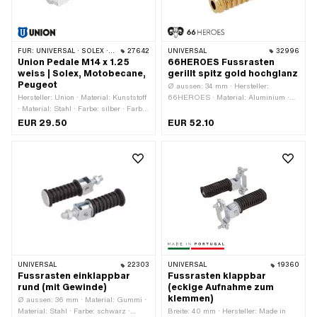
FÜR:
UNIVERSAL · SOLEX · MBK / MOTOBÉCANE · PEUGEOT
27642
UNIVERSAL
32996
Union Pedale M14 x 1.25
66HEROES Fussrasten
weiss | Solex, Motobecane,
gerillt spitz gold hochglanz
Peugeot
Ø aussen: 34 mm · Hersteller:
Hersteller: Union · Material: Kunststoff
66HEROES · Material: Aluminium ·
· Material: Stahl · Farbe: silber · Farbe:
Oberfläche: poliert · Oberfläche:
weiss · Antrieb: Aussenzweikant ·
vergoldet · Farbe: gold · Ø innen: 16
EUR 29.50
EUR 52.10
Gewindeart: MF14x1.25 (Feingewinde)
mm · Gesamtlänge: 126 mm ·
· Reflektoren: Nein
Reflektoren: Nein · Tiefe: 62 mm
UNIVERSAL
22303
UNIVERSAL
19360
Fussrasten einklappbar
Fussrasten klappbar
rund (mit Gewinde)
(eckige Aufnahme zum
klemmen)
Ø aussen: 36 mm · Material: Gummi ·
Material: Stahl · Farbe: schwarz ·
Breite: 40 mm · Hersteller: Made in