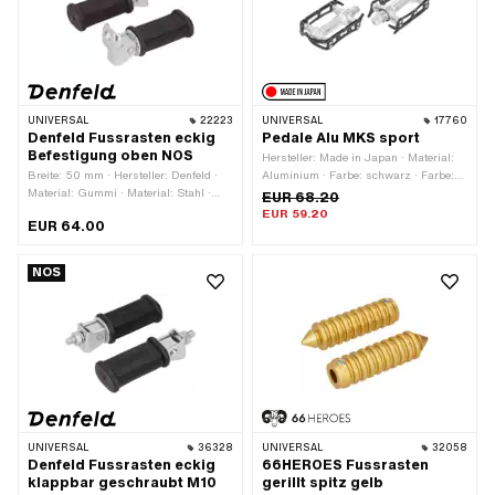
UNIVERSAL
22223
UNIVERSAL
17760
Denfeld Fussrasten eckig
Pedale Alu MKS sport
Befestigung oben NOS
Hersteller: Made in Japan · Material:
Breite: 50 mm · Hersteller: Denfeld ·
Aluminium · Farbe: schwarz · Farbe:
Material: Gummi · Material: Stahl ·
silber · Antrieb: Aussenzweikant ·
EUR 68.20
Farbe: schwarz · Ø innen: 12.5 mm ·
Antrieb: Innensechskant · Gewindeart:
EUR 59.20
EUR 64.00
Gesamtlänge: 130 mm · Höhe: 35 mm ·
FG14.3 (9/16" 20G) · Reflektoren:
Reflektoren: Nein
Nein
NOS
UNIVERSAL
36328
UNIVERSAL
32058
Denfeld Fussrasten eckig
66HEROES Fussrasten
klappbar geschraubt M10
gerillt spitz gelb