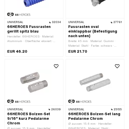
UNIVERSAL
32034
UNIVERSAL
27761
66HEROES Fussrasten
Fussrasten oval
gerillt spitz blau
einklappbar (Befestigung
nach unten)
Hersteller: 66HEROES · Material:
Aluminium · Oberfläche: eloxiert ·
Breite: 45 mm · Material: Gummi ·
Gesamtlänge: 126 mm · Farbe: blau ·
Material: Stahl · Farbe: schwarz ·
Ø innen: 16 mm · Ø aussen: 34 mm ·
Farbe: silber · Ø innen: 12.5 mm ·
EUR 46.20
EUR 21.70
Tiefe: 62 mm · Reflektoren: Nein
Gesamtlänge: 130 mm · Höhe: 35 mm ·
Reflektoren: Nein
UNIVERSAL
26039
UNIVERSAL
25155
66HEROES Bolzen-Set
66HEROES Bolzen-Set lang
9/16" kurz Pedalarme
Pedalarme Chrom
Chrom
Ø aussen: 15.6 mm · Hersteller:
Ø aussen: 15.9 mm · Hersteller:
66HEROES · Material: Stahl ·