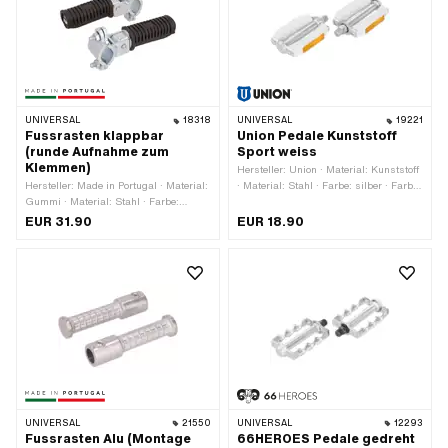
UNIVERSAL
18318
UNIVERSAL
19221
Fussrasten klappbar
Union Pedale Kunststoff
(runde Aufnahme zum
Sport weiss
Klemmen)
Hersteller: Union · Material: Kunststoff
Hersteller: Made in Portugal · Material:
· Material: Stahl · Farbe: silber · Farbe:
Gummi · Material: Stahl · Farbe:
weiss · Antrieb: Aussenzweikant ·
schwarz · Farbe: silber · Ø innen: 20
Antrieb: Innensechskant · Reflektoren:
EUR 31.90
EUR 18.90
mm · Ø innen: 28 mm · Reflektoren:
Ja · Gewindeart: FG14.3 (9/16" 20G)
Nein
UNIVERSAL
21550
UNIVERSAL
12293
Fussrasten Alu (Montage
66HEROES Pedale gedreht