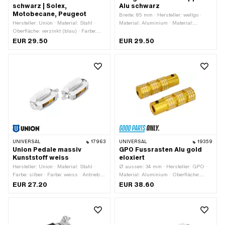
schwarz | Solex,
Alu schwarz
Motobecane, Peugeot
Breite: 85 mm · Hersteller: wellgo ·
Hersteller: Union · Material: Stahl ·
Material: Aluminium · Material:
Oberfläche: verzinkt (blau) · Farbe:
Kunststoff · Oberfläche: beschichtet ·
schwarz · Farbe: silber · Antrieb:
Farbe: schwarz · Gesamtlänge: 115
EUR 29.50
EUR 29.50
Aussenzweikant · Gewindeart:
mm · Gewindeart: FG14.3 (9/16"
MF14x1.25 (Feingewinde) ·
20G) · Höhe: 27 mm · Reflektoren: Ja
Reflektoren: Nein · Schlüsselweite: 15
· Schlüsselweite: 15 mm
mm
UNIVERSAL
17963
UNIVERSAL
19359
Union Pedale massiv
GPO Fussrasten Alu gold
Kunststoff weiss
eloxiert
Hersteller: Union · Material: Stahl ·
Ø aussen: 34 mm · Hersteller: GPO ·
Farbe: silber · Farbe: weiss · Antrieb:
Material: Aluminium · Oberfläche:
Aussenzweikant · Antrieb:
eloxiert · Farbe: gold · Ø innen: 16.1
EUR 27.20
EUR 38.60
Innensechskant · Gewindeart: FG14.3
mm · Reflektoren: Nein · Tiefe: 29 mm
(9/16" 20G) · Reflektoren: Ja