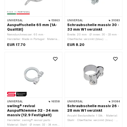
UNIVERSAL
15863
UNIVERSAL
31083
Auspuffschelle 65 mm (1A-
Schraubschelle massiv 30 -
Qualität)
33 mm W1 verzinkt
Nenndurchmesser: 65 mm ·
Breite: 20 mm · Ø innen: 30 - 33 mm ·
Hersteller: Made in Portugal · Material:
Oberfläche: verzinkt (blau) ·
Stahl · Farbe: Chrom · Breite: 20 mm ·
Gewindegrösse: M6
EUR 17.70
EUR 8.20
Oberfläche: verchromt · Anzahl
Befestigungspunkte: 1 Stk.
UNIVERSAL
16558
UNIVERSAL
31084
swiing® revival
Schraubschelle massiv 26 -
Auspuffklemme 32 - 34 mm
28 mm W1 verzinkt
massiv (12.9 Festigkeit)
Anzahl Bestandteile: 1 Stk. · Material:
Hersteller: swiing® revival parts ·
Stahl · Oberfläche: verzinkt (blau) · Ø
Material: Stahl · Ø innen: 32 - 34 mm ·
innen: 26 - 28 mm · Breite: 18 mm