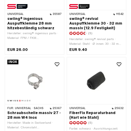
UNIVERSAL
35587
UNIVERSAL
11542
swiing® ingenious
swiing® revival
Auspuffklemme 28 mm
Auspuffklemme 30 - 32 mm
hitzebeständig schwarz
massiv (12.9 Festigkeit)
Hersteller: swiing® ingenious parts ·
(5)
Material: FPM / FKM
Hersteller: swiing® revival parts ·
(umgangssprachlich bekannt als
Material: Stahl · Ø innen: 30 - 32 mm ·
Viton) · Material: Stahl · Farbe:
Befestigungsart: Schrauben & Muttern
EUR 26.00
EUR 9.40
schwarz · Ø innen: 25 - 28 mm ·
· Oberfläche: verzinkt (blau)
Befestigungsart: Schrauben & Muttern
· Oberfläche: beschichtet ·
INOX
Gesamtlänge: 40 mm
FÜR:
UNIVERSAL · SACHS
25367
UNIVERSAL
25632
Schraubschelle massiv 27 -
FiberFix Reparaturband
28 mm W4 Inox
(Hart wie Stahl)
Hersteller: Made in Switzerland ·
(5)
Material: Chromstahl
Farbe: schwarz · Ausrichtungszeit: