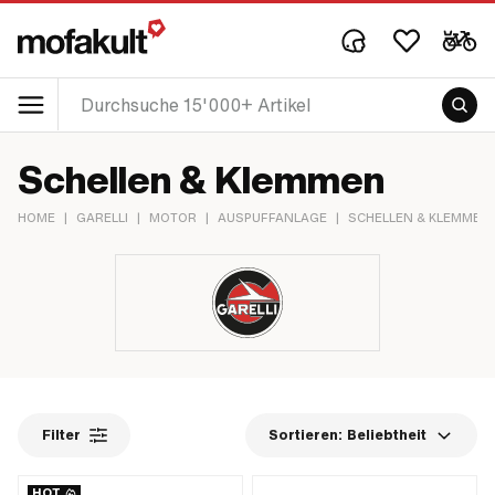
Schellen & Klemmen
HOME
|
GARELLI
|
MOTOR
|
AUSPUFFANLAGE
|
SCHELLEN & KLEMMEN
Filter
Sortieren:
Beliebtheit
HOT