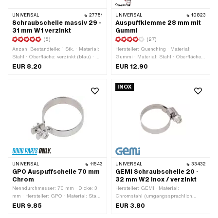
UNIVERSAL
27751
UNIVERSAL
10823
Schraubschelle massiv 29 -
Auspuffklemme 28 mm mit
31 mm W1 verzinkt
Gummi
(5)
(27)
Anzahl Bestandteile: 1 Stk. · Material:
Hersteller: Quenching · Material:
Stahl · Oberfläche: verzinkt (blau) · Ø
Gummi · Material: Stahl · Oberfläche:
innen: 29 - 31 mm · Breite: 20 mm
verzinkt (blau) · Ø innen: 26.5 - 28
EUR 8.20
EUR 12.90
mm · Farbe: schwarz · Farbe: silber ·
Befestigungsart: Schrauben & Muttern
INOX
· Gesamtlänge: 40 mm
UNIVERSAL
11543
UNIVERSAL
33432
GPO Auspuffschelle 70 mm
GEMI Schraubschelle 20 -
Chrom
32 mm W2 Inox / verzinkt
Nenndurchmesser: 70 mm · Dicke: 3
Hersteller: GEMI · Material:
mm · Hersteller: GPO · Material: Stahl
Chromstahl (umgangssprachlich
· Farbe: Chrom · Breite: 19.1 mm ·
bekannt als Nirosta) · Material: Stahl ·
EUR 9.85
EUR 3.80
Oberfläche: verchromt ·
Breite: 9 mm · Ø innen: 20 - 32 mm ·