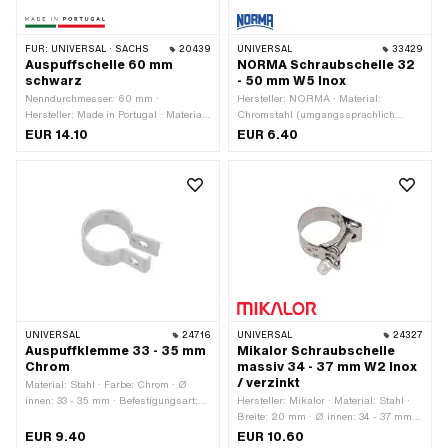
FÜR:
UNIVERSAL · SACHS
20439
UNIVERSAL
33429
Auspuffschelle 60 mm
NORMA Schraubschelle 32
schwarz
- 50 mm W5 Inox
Nenndurchmesser: 60 mm ·
Hersteller: NORMA · Material:
Hersteller: Made in Portugal · Material:
Chromstahl (umgangssprachlich
Stahl · Farbe: schwarz · Breite: 20
bekannt als Nirosta) · Breite: 9 mm ·
EUR 14.10
EUR 6.40
mm · Oberfläche: geschwärzt · Ø
Ø innen: 32 - 50 mm · Anzahl
Befestigungsloch: 8.2 mm · Anzahl
Bestandteile: 1 Stk.
Befestigungspunkte: 1 Stk.
UNIVERSAL
24716
UNIVERSAL
24327
Auspuffklemme 33 - 35 mm
Mikalor Schraubschelle
Chrom
massiv 34 - 37 mm W2 Inox
/ verzinkt
Material: Stahl · Farbe: Chrom · Ø
innen: 33 - 35 mm · Befestigungsart:
Hersteller: Mikalor · Material: Stahl ·
Schrauben & Muttern · Oberfläche:
Breite: 20 mm · Ø innen: 34 - 37 mm ·
verchromt
Oberfläche: verzinkt (blau) ·
EUR 9.40
EUR 10.60