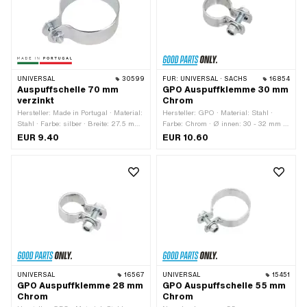
Lochabstand: 50 mm
UNIVERSAL
30599
FÜR:
UNIVERSAL · SACHS
16854
Auspuffschelle 70 mm
GPO Auspuffklemme 30 mm
verzinkt
Chrom
Hersteller: Made in Portugal · Material:
Hersteller: GPO · Material: Stahl ·
Stahl · Farbe: silber · Breite: 27.5 mm
Farbe: Chrom · Ø innen: 30 - 32 mm ·
· Ø innen: 67 - 70 mm ·
Befestigungsart: Schrauben & Muttern
EUR 9.40
EUR 10.60
Befestigungsart: Schrauben & Muttern
· Oberfläche: verchromt
· Oberfläche: verzinkt (blau) ·
Materialstärke: 2 mm
UNIVERSAL
16567
UNIVERSAL
15451
GPO Auspuffklemme 28 mm
GPO Auspuffschelle 55 mm
Chrom
Chrom