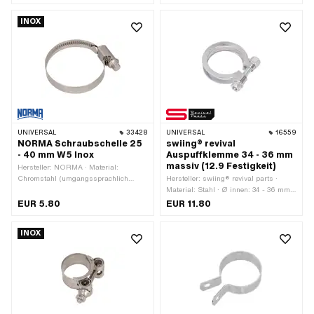
Gewindegrösse: M7 · Anzahl
Bestandteile: 1 Stk.
INOX
UNIVERSAL
33428
UNIVERSAL
16559
NORMA Schraubschelle 25
swiing® revival
- 40 mm W5 Inox
Auspuffklemme 34 - 36 mm
massiv (12.9 Festigkeit)
Hersteller: NORMA · Material:
Chromstahl (umgangssprachlich
Hersteller: swiing® revival parts ·
bekannt als Nirosta) · Breite: 9 mm ·
Material: Stahl · Ø innen: 34 - 36 mm ·
Ø innen: 25 - 40 mm · Anzahl
Befestigungsart: Schrauben & Muttern
EUR 5.80
EUR 11.80
Bestandteile: 1 Stk.
· Oberfläche: verzinkt (blau)
INOX