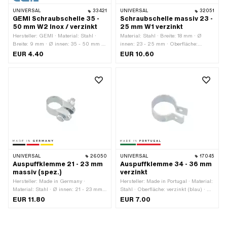
UNIVERSAL
33421
UNIVERSAL
32051
GEMI Schraubschelle 35 -
Schraubschelle massiv 23 -
50 mm W2 Inox / verzinkt
25 mm W1 verzinkt
Hersteller: GEMI · Material: Stahl ·
Material: Stahl · Breite: 18 mm · Ø
Breite: 9 mm · Ø innen: 35 - 50 mm ·
innen: 23 - 25 mm · Oberfläche:
Oberfläche: verzinkt (blau) · Anzahl
verzinkt (blau) · Gewindegrösse: M5
EUR 4.40
EUR 10.60
Bestandteile: 1 Stk.
UNIVERSAL
26050
UNIVERSAL
17045
Auspuffklemme 21 - 23 mm
Auspuffklemme 34 - 36 mm
massiv (spez.)
verzinkt
Hersteller: Made in Germany ·
Hersteller: Made in Portugal · Material:
Material: Stahl · Ø innen: 21 - 23 mm ·
Stahl · Oberfläche: verzinkt (blau) · Ø
Befestigungsart: Schrauben & Muttern
innen: 34 - 36 mm · Befestigungsart:
EUR 11.80
EUR 7.00
· Oberfläche: verzinkt (blau)
Schrauben & Muttern