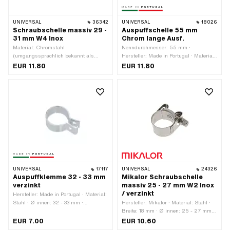
UNIVERSAL
36342
UNIVERSAL
18026
Schraubschelle massiv 29 -
Auspuffschelle 55 mm
31 mm W4 Inox
Chrom lange Ausf.
Material: Chromstahl
Nenndurchmesser: 55 mm ·
(umgangssprachlich bekannt als
Hersteller: Made in Portugal · Material:
Nirosta) · Breite: 20 mm ·
Stahl · Farbe: Chrom · Breite: 20 mm ·
EUR 11.80
EUR 11.80
Nenndurchmesser (Gewinde): 6 mm ·
Oberfläche: verchromt · Anzahl
Ø innen: 29 - 31 mm · Gewindegrösse:
Befestigungspunkte: 1 Stk.
M6
UNIVERSAL
17117
UNIVERSAL
24326
Auspuffklemme 32 - 33 mm
Mikalor Schraubschelle
verzinkt
massiv 25 - 27 mm W2 Inox
/ verzinkt
Hersteller: Made in Portugal · Material:
Stahl · Ø innen: 32 - 33 mm ·
Hersteller: Mikalor · Material: Stahl ·
Befestigungsart: Schrauben & Muttern
Breite: 18 mm · Ø innen: 25 - 27 mm ·
· Oberfläche: verzinkt (blau)
Oberfläche: verzinkt (blau)
EUR 7.00
EUR 10.60