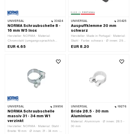
UNIVERSAL
33424
UNIVERSAL
20425
NORMA Schraubschelle 8 -
Auspuffklemme 30 mm
16 mm W5 Inox
schwarz
Hersteller: NORMA · Material:
Hersteller: Made in Portugal · Material:
Chromstahl (umgangssprachlich
Stahl · Farbe: schwarz · Ø innen: 29 -
bekannt als Nirosta) · Breite: 9 mm ·
31 mm · Befestigungsart: Schrauben &
EUR 4.65
EUR 8.20
Ø innen: 8 - 16 mm · Anzahl
Muttern · Oberfläche: geschwärzt
Bestandteile: 1 Stk.
UNIVERSAL
29956
UNIVERSAL
19276
NORMA Schraubschelle
Bride 28.5 - 30 mm
massiv 31 - 34 mm W1
Aluminium
verzinkt
Material: Aluminium · Ø innen: 28.5 -
Hersteller: NORMA · Material: Stahl ·
30 mm
Breite: 18 mm · Ø innen: 31 - 34 mm ·