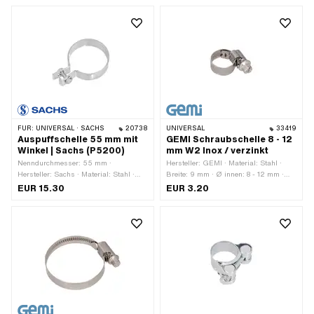
FÜR:
UNIVERSAL · SACHS
20738
UNIVERSAL
33419
Auspuffschelle 55 mm mit
GEMI Schraubschelle 8 - 12
Winkel | Sachs (P5200)
mm W2 Inox / verzinkt
Nenndurchmesser: 55 mm ·
Hersteller: GEMI · Material: Stahl ·
Hersteller: Sachs · Material: Stahl ·
Breite: 9 mm · Ø innen: 8 - 12 mm ·
Farbe: Chrom · Breite: 18 mm ·
Oberfläche: verzinkt (blau) · Anzahl
EUR 15.30
EUR 3.20
Oberfläche: verchromt · Anzahl
Bestandteile: 1 Stk.
Befestigungspunkte: 1 Stk. · Pony
OEM-Nr.: P5200 · Sachs OEM-Nr.:
7200 506 1000