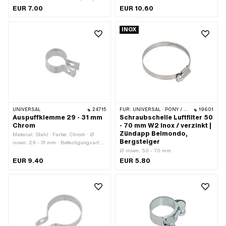
innen: 29 - 31 mm · Befestigungsart:
Befestigungsart: Schrauben & Muttern
EUR 7.00
EUR 10.60
Schrauben & Muttern
· Oberfläche: verchromt
INOX
UNIVERSAL
24715
FÜR:
UNIVERSAL · PONY / CILO (BETA 521 & 512) · ZÜNDAPP BELMONDO · ZÜNDAPP
19601
Auspuffklemme 29 - 31 mm
Schraubschelle Luftfilter 50
Chrom
- 70 mm W2 Inox / verzinkt |
Zündapp Belmondo,
Material: Stahl · Farbe: Chrom · Ø
Bergsteiger
innen: 29 - 31 mm · Befestigungsart:
Schrauben & Muttern · Oberfläche:
Ø innen: 50 - 70 mm
verchromt
EUR 9.40
EUR 5.80