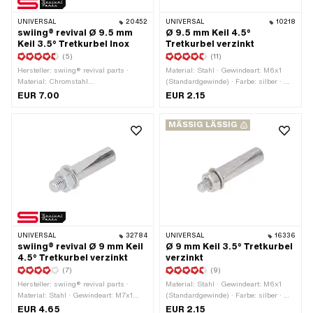
UNIVERSAL
20452
UNIVERSAL
10218
swiing® revival Ø 9.5 mm
Ø 9.5 mm Keil 4.5°
Keil 3.5° Tretkurbel Inox
Tretkurbel verzinkt
(5)
(11)
Hersteller: swiing® revival parts ·
Material: Stahl · Gewindeart: M6x1
Material: Chromstahl
(Standardgewinde) · Farbe: silber · Ø
(umgangssprachlich bekannt als
aussen: 9.5 mm · Oberfläche: verzinkt
EUR 7.00
EUR 2.15
Nirosta) · Gewindeart: M7x1
(blau) · Winkel Kurbelkeil: 4.5° ·
(Standardgewinde) · Ø aussen: 9.5
Gesamtlänge: 43 mm
MÄSSIG LÄSSIG
mm · Winkel Kurbelkeil: 3.5° ·
Gesamtlänge: 44 mm
UNIVERSAL
32784
UNIVERSAL
16336
swiing® revival Ø 9 mm Keil
Ø 9 mm Keil 3.5° Tretkurbel
4.5° Tretkurbel verzinkt
verzinkt
(7)
(9)
Hersteller: swiing® revival parts ·
Material: Stahl · Gewindeart: M6x1
Material: Stahl · Gewindeart: M7x1
(Standardgewinde) · Farbe: silber · Ø
(Standardgewinde) · Farbe: silber · Ø
aussen: 9 mm · Oberfläche: verzinkt
EUR 4.65
EUR 2.15