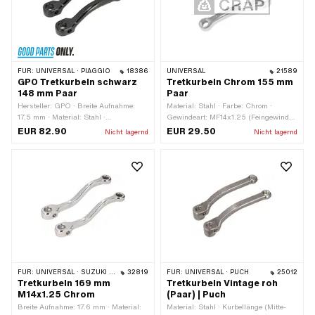
FÜR:
UNIVERSAL · PIAGGIO
18386
UNIVERSAL
21589
GPO Tretkurbeln schwarz
Tretkurbeln Chrom 155 mm
148 mm Paar
Paar
Hersteller: GPO · Breite Aufnahme:
Material: Stahl · Farbe: Chrom ·
17.5 mm · Material: Stahl ·
Gewindeart: MF14x1.25 (Feingewinde)
Gewindeart: FG14.3 (9/16" 20G) ·
· Kurbellänge (Mitte-Mitte): 125 mm ·
EUR 82.90
EUR 29.50
Nicht lagernd
Nicht lagernd
Farbe: schwarz · Breite: 42 mm ·
Oberfläche: verchromt · Ø Tretkeil: 9
Kurbellänge (Mitte-Mitte): 120 mm ·
mm · Kröpfung (Versatz): 30 mm ·
Oberfläche: lackiert · Ø Tretkeil: 9 mm
Gesamtlänge: 155 mm
· Ø Tretachse: 16 mm · Kröpfung
(Versatz): 30 mm · Gesamtlänge: 148
mm
FÜR:
UNIVERSAL · SUZUKI · PEUGEOT
32819
FÜR:
UNIVERSAL · PUCH
25012
Tretkurbeln 169 mm
Tretkurbeln Vintage roh
M14x1.25 Chrom
(Paar) | Puch
Breite Aufnahme: 17.6 mm · Material:
Material: Stahl · Kurbellänge (Mitte-