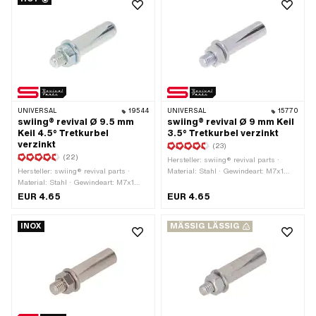
UNIVERSAL
19544
UNIVERSAL
15770
swiing® revival Ø 9.5 mm
swiing® revival Ø 9 mm Keil
Keil 4.5° Tretkurbel
3.5° Tretkurbel verzinkt
verzinkt
(23)
(22)
Hersteller: swiing® revival parts ·
Hersteller: swiing® revival parts ·
Material: Stahl · Gewindeart: M7x1
Material: Stahl · Gewindeart: M7x1
(Standardgewinde) · Farbe: silber · Ø
(Standardgewinde) · Farbe: silber · Ø
aussen: 9 mm · Oberfläche: verzinkt
EUR 4.65
EUR 4.65
aussen: 9.5 mm · Oberfläche: verzinkt
(blau) · Winkel Kurbelkeil: 3.5° ·
(blau) · Winkel Kurbelkeil: 4.5° ·
Gesamtlänge: 43 mm
INOX
MÄSSIG LÄSSIG
Gesamtlänge: 43 mm