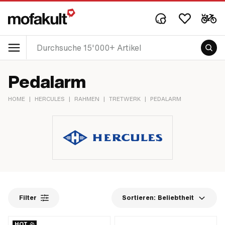
Pedalarm
HOME
|
HERCULES
|
RAHMEN
|
TRETWERK
|
PEDALARM
Filter
Sortieren:
Beliebtheit
HOT