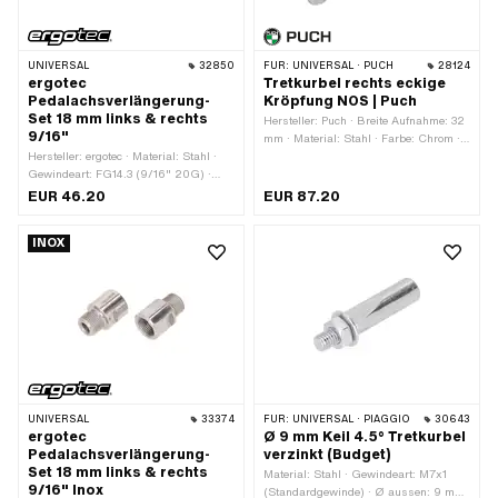
UNIVERSAL
32850
FÜR:
UNIVERSAL · PUCH
28124
ergotec
Tretkurbel rechts eckige
Pedalachsverlängerung-
Kröpfung NOS | Puch
Set 18 mm links & rechts
Hersteller: Puch · Breite Aufnahme: 32
9/16"
mm · Material: Stahl · Farbe: Chrom ·
Hersteller: ergotec · Material: Stahl ·
Gewindeart: FG14.3 (9/16" 20G) ·
Gewindeart: FG14.3 (9/16" 20G) ·
Breite: 64 mm · Kurbellänge (Mitte-
Farbe: anthrazit · Oberfläche:
Mitte): 160 mm · Oberfläche: verchromt
EUR 46.20
EUR 87.20
verchromt · Gesamtlänge: 30.1 mm
· Ø Tretkeil: 9.5 mm · Ø Tretachse: 16
mm · Kröpfung (Versatz): 48 mm ·
INOX
Gesamtlänge: 186 mm
UNIVERSAL
33374
FÜR:
UNIVERSAL · PIAGGIO
30643
ergotec
Ø 9 mm Keil 4.5° Tretkurbel
Pedalachsverlängerung-
verzinkt (Budget)
Set 18 mm links & rechts
Material: Stahl · Gewindeart: M7x1
9/16" Inox
(Standardgewinde) · Ø aussen: 9 mm