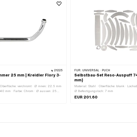
21225
FÜR:
UNIVERSAL · PUCH
mer 25 mm | Kreidler Flory 3-
Selbstbau-Set Reso-Auspuff 7
mm)
· Oberfläche: verchromt · Ø innen: 22.5 mm
Material: Stahl · Oberfläche: blank · Loch
340 mm · Farbe: Chrom · Ø aussen: 25
Ø Befestigungsloch: 7 mm
ss aussen: 25 mm
EUR 201.60