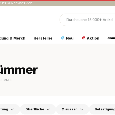
CHER KUNDENSERVICE
idung & Merch
Hersteller
Neu
Aktion
rümmer
KRÜMMER
rtung
Oberfläche
Ø aussen
Befestigung