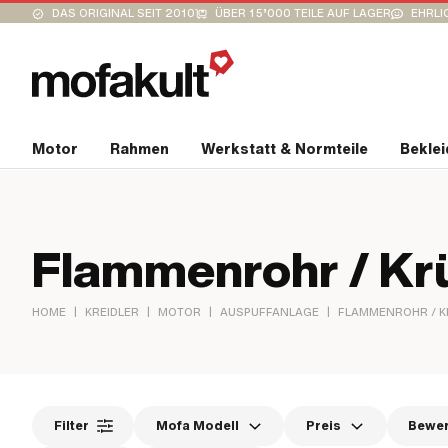
DAS ORIGINAL SEIT 2010
ÜBER 15’000 TEILE AUF LAGER
EHRLI
Motor
Rahmen
Werkstatt & Normteile
Bekle
Flammenrohr / K
|
|
|
|
HOME
KREIDLER
MOTOR
AUSPUFFANLAGE
FLAMMENROHR / 
Filter
Mofa Modell
Preis
Bewe