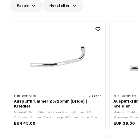
Farbe
Hersteller
FÜR:
KREIDLER
22700
FÜR:
KREIDLER
Auspuffkrümmer 25/26mm (Bride) |
Auspuffkrü
Kreidler
Kreidler
Material: Stahl · Oberfläche: verchromt · Ø innen: 22 mm ·
Material: Stahl 
Ø aussen: 25 mm · Gesamtlänge: 400 mm · Farbe: Chrom
Ø aussen: 28 mm 
· Befestigungsart: Bride · Ø Anschluss aussen: 26 mm
Ø Anschluss au
EUR 45.00
EUR 39.00