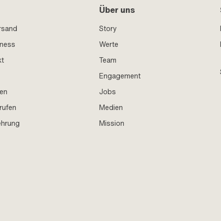
Über uns
rsand
Story
iness
Werte
kt
Team
Engagement
en
Jobs
rufen
Medien
ehrung
Mission