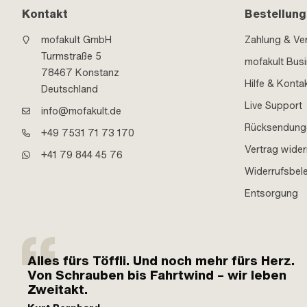
Kontakt
Bestellung
mofakult GmbH
Zahlung & Ve
Turmstraße 5
mofakult Bus
78467 Konstanz
Hilfe & Konta
Deutschland
Live Support
info@mofakult.de
Rücksendung
+49 7531 71 73 170
Vertrag wider
+41 79 844 45 76
Widerrufsbel
Entsorgung
Alles fürs Töffli. Und noch mehr fürs Herz.
Von Schrauben bis Fahrtwind – wir leben
Zweitakt.