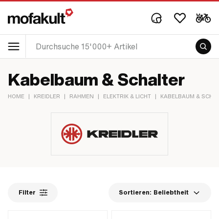
Kabelbaum & Schalter
HOME
|
KREIDLER
|
RAHMEN
|
ELEKTRIK & LICHT
|
KABELBAUM & SCHA
Filter
Sortieren:
Beliebtheit