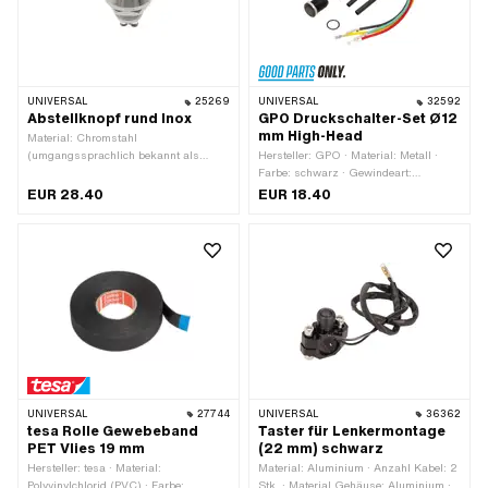
UNIVERSAL
25269
UNIVERSAL
32592
Abstellknopf rund Inox
GPO Druckschalter-Set Ø12
mm High-Head
Material: Chromstahl
(umgangssprachlich bekannt als
Hersteller: GPO · Material: Metall ·
Nirosta) · Gesamtlänge: 22.2 mm
Farbe: schwarz · Gewindeart:
MF12x0.75 (Feingewinde) · Anzahl
EUR 28.40
EUR 18.40
Stellungen: 2 Stk. · Anzahl Kabel: 4
Stk. · Gesamtlänge: 27 mm · Ø
Befestigungsloch: 12 mm
UNIVERSAL
27744
UNIVERSAL
36362
tesa Rolle Gewebeband
Taster für Lenkermontage
PET Vlies 19 mm
(22 mm) schwarz
Hersteller: tesa · Material:
Material: Aluminium · Anzahl Kabel: 2
Polyvinylchlorid (PVC) · Farbe:
Stk. · Material Gehäuse: Aluminium ·