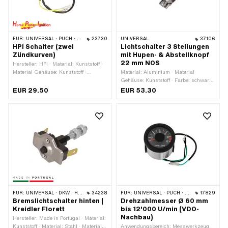
FÜR:
UNIVERSAL · PUCH · SACHS · PONY / CILO (BETA 521 & 512) · PIAGGIO · ZÜNDAPP BELMONDO
23730
UNIVERSAL
37106
HPI Schalter (zwei
Lichtschalter 3 Stellungen
Zündkurven)
mit Hupen- & Abstellknopf
22 mm NOS
Hersteller: HPI · Material: Kunststoff ·
Material Gehäuse: Kunststoff ·
Material: Aluminium · Material
Material Unterbau: Stahl · Farbe: rot ·
Gehäuse: Kunststoff · Farbe: schwarz
Funktionen: Licht aus · Funktionen:
· Anzahl Stellungen: 3 Stk. · Ø Lenker:
EUR 29.50
EUR 53.30
Licht ein · Anzahl Stellungen: 2 Stk. ·
22 mm
Anzahl Kabel: 2 Stk. · Kabellänge:
500 mm · Ø Lenker: 22 mm
FÜR:
UNIVERSAL · DKW · HERCULES · KREIDLER · ZÜNDAPP
34238
FÜR:
UNIVERSAL · PUCH · SACHS
17829
Bremslichtschalter hinten |
Drehzahlmesser Ø 60 mm
Kreidler Florett
bis 12'000 U/min (VDO-
Nachbau)
Hersteller: Made in Portugal · Material:
Kunststoff · Material: Stahl · Material
Anwendungsbereich: Messwerkzeug