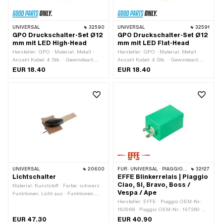
UNIVERSAL
32590
UNIVERSAL
32591
GPO Druckschalter-Set Ø12
GPO Druckschalter-Set Ø12
mm mit LED High-Head
mm mit LED Flat-Head
Hersteller: GPO · Material: Metall ·
Hersteller: GPO · Material: Metall ·
Anzahl Kabel: 4 Stk. · Gewindeart:
Anzahl Kabel: 4 Stk. · Gewindeart:
MF12x0.75 (Feingewinde) · Farbe:
MF12x0.75 (Feingewinde) · Farbe:
EUR 18.40
EUR 18.40
schwarz · Anzahl Stellungen: 2 Stk. ·
schwarz · Anzahl Stellungen: 2 Stk. ·
Gesamtlänge: 27 mm · Ø
Gesamtlänge: 25.6 mm · Ø
Befestigungsloch: 12 mm
Befestigungsloch: 12 mm
UNIVERSAL
20600
FÜR:
UNIVERSAL · PIAGGIO · VESPA
32127
Lichtschalter
EFFE Blinkerrelais | Piaggio
Ciao, SI, Bravo, Boss /
Material: Kunststoff · Farbe: schwarz ·
Vespa / Ape
Funktionen: Licht aus · Funktionen:
Licht ein · Anzahl Stellungen: 2 Stk.
Hersteller: EFFE · Piaggio OEM-Nr.:
163968 · Piaggio OEM-Nr.: 197283 ·
Piaggio OEM-Nr.: 213594 · Piaggio
EUR 47.30
EUR 40.90