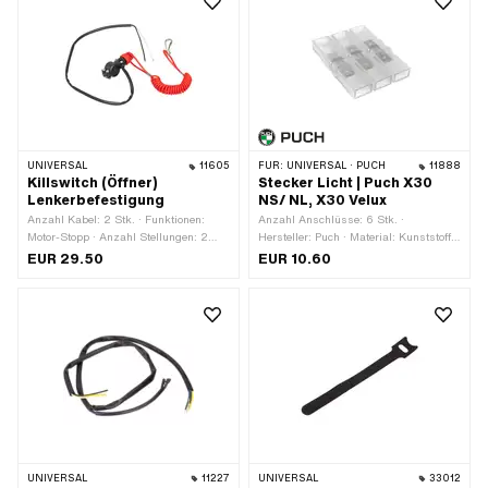
UNIVERSAL
11605
FÜR:
UNIVERSAL · PUCH
11888
Killswitch (Öffner)
Stecker Licht | Puch X30
Lenkerbefestigung
NS/ NL, X30 Velux
Anzahl Kabel: 2 Stk. · Funktionen:
Anzahl Anschlüsse: 6 Stk. ·
Motor-Stopp · Anzahl Stellungen: 2
Hersteller: Puch · Material: Kunststoff ·
Stk. · Ø Lenker: 22 mm
Material: Stahl · Farbe: transparent ·
EUR 29.50
EUR 10.60
Breite: 34.5 mm · Höhe: 6.5 mm ·
Gesamtlänge: 48.3 mm · Anzahl
Bestandteile: 1 Stk. ·
Anwendungsbereich:
Werkstattzubehör
UNIVERSAL
11227
UNIVERSAL
33012