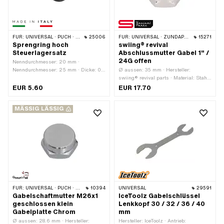
FÜR:
UNIVERSAL · PUCH · SACHS · PONY / CILO (BETA 521 & 512) · PIAGGIO · ZÜNDAPP BELMONDO · TOMOS
25006
FÜR:
UNIVERSAL · ZÜNDAPP BELMONDO
15271
Sprengring hoch
swiing® revival
Steuerlagersatz
Abschlussmutter Gabel 1" /
24G offen
Nenndurchmesser: 20 mm ·
Nenndurchmesser: 25 mm · Dicke: 0.3
Ø aussen: 35 mm · Hersteller:
mm · Höhe: 13.6 mm · Hersteller: Made
swiing® revival parts · Material: Stahl
in Italy · Material: Stahl · Oberfläche:
· Oberfläche: verchromt · Antrieb:
EUR 5.60
EUR 17.70
verzinkt (blau)
Aussensechskant · Gewindeart:
FG25.4 (1" 24G) · Höhe: 13.7 mm ·
MÄSSIG LÄSSIG
Nenndurchmesser (Gewinde): 25.4
mm · Schlüsselweite: 30 mm
FÜR:
UNIVERSAL · PUCH · SACHS · TOMOS
10394
UNIVERSAL
29591
Gabelschaftmutter M26x1
IceToolz Gabelschlüssel
geschlossen klein
Lenkkopf 30 / 32 / 36 / 40
Gabelplatte Chrom
mm
Ø aussen: 28.6 mm · Hersteller:
Hersteller: IceToolz · Antrieb: