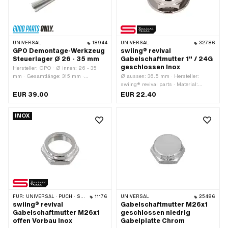
30 mm
UNIVERSAL
18944
UNIVERSAL
32786
GPO Demontage-Werkzeug
swiing® revival
Steuerlager Ø 26 - 35 mm
Gabelschaftmutter 1" / 24G
geschlossen Inox
Hersteller: GPO · Ø innen: 26 - 35
mm · Gesamtlänge: 315 mm ·
Ø aussen: 36.5 mm · Hersteller:
Anwendungsbereich: Spezialwerkzeug
swiing® revival parts · Material:
Chromstahl (umgangssprachlich
EUR 39.00
EUR 22.40
bekannt als Nirosta) · Oberfläche:
poliert · Mutternart: Sechskantmutter ·
INOX
Antrieb: Aussensechskant ·
Gewindeart: FG25.4 (1" 24G) · Höhe:
14 mm · Schlüsselweite: 30 mm
FÜR:
UNIVERSAL · PUCH · SACHS · PONY / CILO (BETA 521 & 512) · ZÜNDAPP BELMONDO · TOMOS
11176
UNIVERSAL
25486
swiing® revival
Gabelschaftmutter M26x1
Gabelschaftmutter M26x1
geschlossen niedrig
offen Vorbau Inox
Gabelplatte Chrom