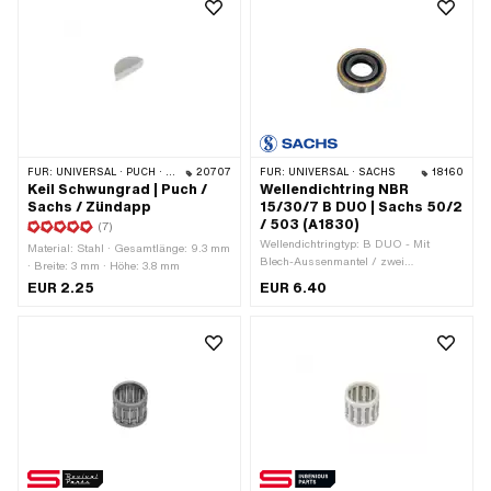
FÜR:
UNIVERSAL · PUCH · SACHS · ZÜNDAPP BELMONDO · HERCULES · ZÜNDAPP
20707
FÜR:
UNIVERSAL · SACHS
18160
Keil Schwungrad | Puch /
Wellendichtring NBR
Sachs / Zündapp
15/30/7 B DUO | Sachs 50/2
/ 503 (A1830)
(7)
Wellendichtringtyp: B DUO - Mit
Material: Stahl · Gesamtlänge: 9.3 mm
Blech-Aussenmantel / zwei
· Breite: 3 mm · Höhe: 3.8 mm
Dichtlippen. · Hersteller: Sachs ·
EUR 2.25
EUR 6.40
Material: NBR · Breite: 7 mm · Ø
innen: 15 mm · Ø aussen: 30 mm ·
Temperaturbeständigkeit (min.): -30 -
100 °C · Pony OEM-Nr.: A1830 · Sachs
OEM-Nr.: 0250 090 000