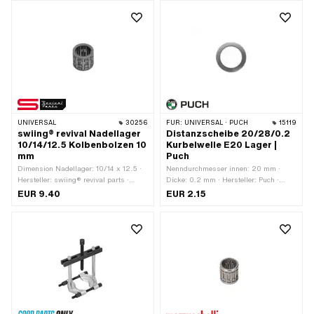
geölt
UNIVERSAL
30256
FÜR:
UNIVERSAL · PUCH
15119
swiing® revival Nadellager
Distanzscheibe 20/28/0.2
10/14/12.5 Kolbenbolzen 10
Kurbelwelle E20 Lager |
mm
Puch
Dimension Nadellager: 10/14 x 12.5 ·
Nenndurchmesser innen: 20 mm ·
Hersteller: swiing® revival parts ·
Dicke: 0.2 mm · Hersteller: Puch ·
Lagerkäfig: Stahlblechkäfig · Lagerart:
Material: Stahl · Ø aussen: 28 mm · Ø
EUR 9.40
EUR 2.15
Nadellagerkranz · Breite: 12.5 mm · Ø
innen: 20 mm · Oberfläche: blank /
aussen: 14 mm · Ø innen: 10 mm
geölt