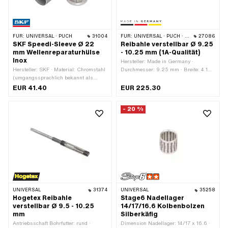
FÜR:
UNIVERSAL · PUCH
31004
FÜR:
UNIVERSAL · PUCH · PIAGGIO · TOMOS
27086
SKF Speedi-Sleeve Ø 22
Reibahle verstellbar Ø 9.25
mm Wellenreparaturhülse
- 10.25 mm (1A-Qualität)
Inox
Hersteller: Made in Germany ·
Hersteller: SKF · Material: Chromstahl
Durchmesser: 9.25 mm · Breite: 4.1
(umgangssprachlich bekannt als
mm · Gesamtlänge: 115 mm ·
Nirosta) · Anzahl Bestandteile: 2 Stk.
Anwendungsbereich: Spezialwerkzeug
EUR 41.40
EUR 225.30
- 20 %
UNIVERSAL
31374
UNIVERSAL
35258
Hogetex Reibahle
Stage6 Nadellager
verstellbar Ø 9.5 - 10.25
14/17/16.6 Kolbenbolzen
mm
Silberkäfig
Antriebsschaft Bohrfutter: rund ·
Dimension Nadellager: 14/17 x 16.6 ·