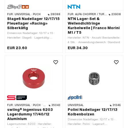
FÜR:
UNIVERSAL · PUCH
28088
FÜR:
ALPA CHOPPER / TURBO · MALAGUTI · FRANCO MORINI
23908
Stage6 Nadellager 12/17/15
NTN Lager-Set &
Pleuellager «Racing»
Wellendichtringe
Silberkäfig
Kurbelwelle | Franco Morini
M1 / T5
Dimension Nadellager: 12/17 x 15 ·
Hersteller: Stage6 · Lagerkäfig:
Hersteller: NTN · Anzahl Bestandteile:
Silberkäfig · Lagerart:
4 Stk. · Anwendungsbereich: Standard
Nadellagerkranz · Breite: 15 mm · Ø
EUR 23.60
EUR 34.30
aussen: 17 mm · Ø innen: 12 mm
FÜR:
UNIVERSAL · PUCH · TOMOS · CILO
35043
UNIVERSAL
31346
swiing® ingenious 6203
Polini Nadellager 12/17/13
Lagerdummy 17/40/12
Kolbenbolzen
Aluminium
Dimension Nadellager: 12/17 x 13 ·
Lagernummer: 6203 · Hersteller:
Hersteller: Polini · Lagerart: