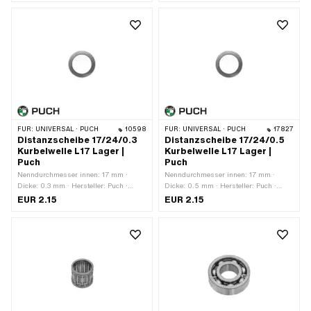
Spezialwerkzeug
Schlüsselweite: 17 mm · Anzahl
Bestandteile: 7 Stk. ·
Anwendungsbereich: (De-)
Montagewerkzeug
FÜR:
UNIVERSAL · PUCH
10598
FÜR:
UNIVERSAL · PUCH
17827
Distanzscheibe 17/24/0.3
Distanzscheibe 17/24/0.5
Kurbelwelle L17 Lager |
Kurbelwelle L17 Lager |
Puch
Puch
Nenndurchmesser innen: 17 mm ·
Nenndurchmesser innen: 17 mm ·
Dicke: 0.3 mm · Hersteller: Puch ·
Dicke: 0.5 mm · Hersteller: Puch ·
Material: Stahl · Ø aussen: 24 mm · Ø
Material: Stahl · Ø aussen: 23.8 mm ·
EUR 2.15
EUR 2.15
innen: 17 mm · Oberfläche: blank /
Ø innen: 17.2 mm · Oberfläche: blank
geölt
/ geölt