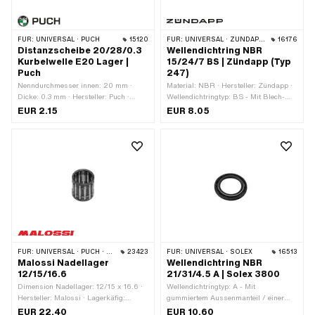
FÜR:
UNIVERSAL · PUCH
15120
FÜR:
UNIVERSAL · ZÜNDAPP BELMONDO · ZÜNDAPP
16176
Distanzscheibe 20/28/0.3
Wellendichtring NBR
Kurbelwelle E20 Lager |
15/24/7 BS | Zündapp (Typ
Puch
247)
Nenndurchmesser innen: 20 mm ·
Material: NBR · Hersteller: Zündapp ·
Dicke: 0.3 mm · Hersteller: Puch ·
Wellendichtringtyp: BS - Mit Blech-
Material: Stahl · Ø aussen: 28 mm · Ø
Aussenmantel / einer Dichtlippe /
EUR 2.15
EUR 8.05
innen: 20 mm · Oberfläche: blank /
einer Staublippe. · Ø aussen: 24 mm ·
geölt
Breite: 7 mm · Ø innen: 15 mm ·
Temperaturbeständigkeit (min.): -30 -
100 °C
FÜR:
UNIVERSAL · PUCH · SACHS · PONY / CILO (BETA 521 & 512) · TOMOS
23423
FÜR:
UNIVERSAL · SOLEX
16513
Malossi Nadellager
Wellendichtring NBR
12/15/16.6
21/31/4.5 A | Solex 3800
Dimension Nadellager: 12/15 x 16.6 ·
Wellendichtringtyp: A - Mit
Hersteller: Malossi · Lagerkäfig:
gummiertem Aussenmanteil / einer
Stahlblechkäfig · Lagerart:
Dichtlippe. · Hersteller: Solex ·
EUR 22.40
EUR 10.60