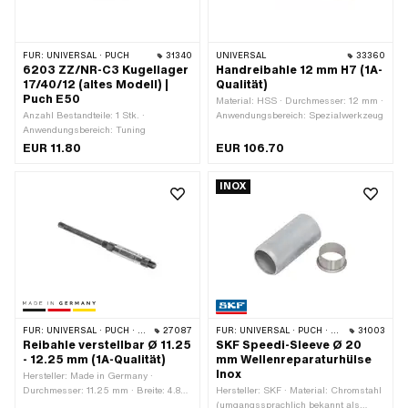
FÜR:
UNIVERSAL · PUCH
31340
UNIVERSAL
33360
6203 ZZ/NR-C3 Kugellager
Handreibahle 12 mm H7 (1A-
17/40/12 (altes Modell) |
Qualität)
Puch E50
Material: HSS · Durchmesser: 12 mm ·
Anzahl Bestandteile: 1 Stk. ·
Anwendungsbereich: Spezialwerkzeug
Anwendungsbereich: Tuning
EUR 11.80
EUR 106.70
INOX
FÜR:
UNIVERSAL · PUCH · SACHS · PONY / CILO (BETA 521 & 512) · PIAGGIO · ZÜNDAPP BELMONDO · SOLEX · TOMOS · BYE BIKE · ALPA CHOPPER / TURBO · CILO · DKW · FANTIC · GARELLI · HONDA · ILO / JLO · KREIDLER · MALAGUTI · MBK / MOTOBÉCANE · MIELE · MONARK · PEUGEOT · VICTORIA · YAMAHA · ZÜNDAPP
27087
FÜR:
UNIVERSAL · PUCH · PONY / CILO (BETA 521 & 512)
31003
Reibahle verstellbar Ø 11.25
SKF Speedi-Sleeve Ø 20
- 12.25 mm (1A-Qualität)
mm Wellenreparaturhülse
Inox
Hersteller: Made in Germany ·
Durchmesser: 11.25 mm · Breite: 4.8
Hersteller: SKF · Material: Chromstahl
mm · Anwendungsbereich:
(umgangssprachlich bekannt als