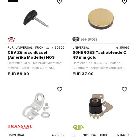
FÜR:
UNIVERSAL · PUCH · SACHS
30395
UNIVERSAL
35869
CEV Zündschlüssel
66HEROES Tachoblende Ø
(Amerika Modelle) NOS
48 mm gold
Hersteller: CEV · Material: Kunststoff ·
Hersteller: 66HEROES · Material:
Material: Stahl · Puch OEM-Nr.:
Aluminium · Oberfläche: vergoldet ·
270.6.53.021.1
Farbe: gold · Gesamthöhe: 3 mm · Ø
EUR 58.00
EUR 37.90
aussen: 48 mm · Ø Befestigungsloch:
48 mm
UNIVERSAL
26359
FÜR:
UNIVERSAL · PUCH · SACHS · PONY / CILO (BETA 521 & 512) · ZÜNDAPP BELMONDO
34237