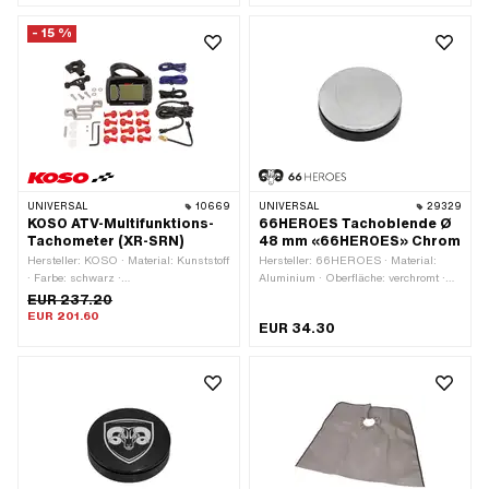
mm
- 15 %
UNIVERSAL
10669
UNIVERSAL
29329
KOSO ATV-Multifunktions-
66HEROES Tachoblende Ø
Tachometer (XR-SRN)
48 mm «66HEROES» Chrom
Hersteller: KOSO · Material: Kunststoff
Hersteller: 66HEROES · Material:
· Farbe: schwarz ·
Aluminium · Oberfläche: verchromt ·
Höchstgeschwindigkeit: 360 Km/h ·
Farbe: Chrom · Ø Befestigungsloch: 48
EUR 237.20
Beleuchtung: LED · Signalart Tacho:
mm
EUR 201.60
EUR 34.30
GPS / digital · Gesamtlänge: 116.3
mm · Tiefe: 32.3 mm · Gesamthöhe:
72.4 mm