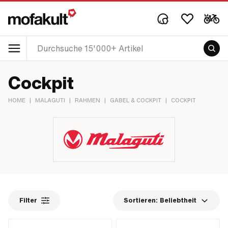
Cockpit
HOME
|
MALAGUTI
|
RAHMEN
|
GABEL & COCKPIT
|
COCKPIT
Filter
Sortieren:
Beliebtheit