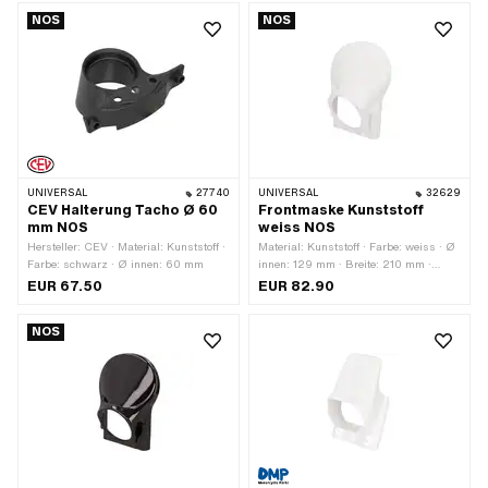
NOS
NOS
UNIVERSAL
27740
UNIVERSAL
32629
CEV Halterung Tacho Ø 60
Frontmaske Kunststoff
mm NOS
weiss NOS
Hersteller: CEV · Material: Kunststoff ·
Material: Kunststoff · Farbe: weiss · Ø
Farbe: schwarz · Ø innen: 60 mm
innen: 129 mm · Breite: 210 mm ·
Breite: 265 mm · Höhe: 325 mm ·
EUR 67.50
EUR 82.90
Tiefe: 100 mm · Anzahl
Befestigungspunkte: 2 Stk.
NOS