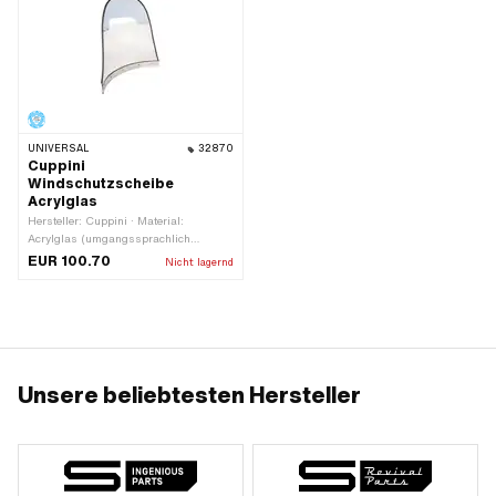
UNIVERSAL
32870
Cuppini
Windschutzscheibe
Acrylglas
Hersteller: Cuppini · Material:
Acrylglas (umgangssprachlich
bekannt als Plexiglas) · Breite: 540
EUR 100.70
Nicht lagernd
mm · Höhe: 530 mm
Unsere beliebtesten Hersteller