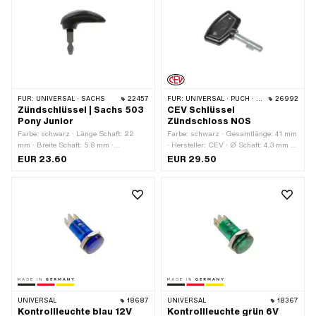
FÜR:
UNIVERSAL · SACHS
22457
FÜR:
UNIVERSAL · PUCH · SACHS · PONY / CILO (BETA 521 & 512)
26992
Zündschlüssel | Sachs 503
CEV Schlüssel
Pony Junior
Zündschloss NOS
Farbe: schwarz · Länge Schaft: 22
Farbe: schwarz · Gesamtlänge: 41 mm
mm · Breite Schaft: 5.8 mm ·
· Hersteller: CEV · Ø Schaft: 4.3 mm ·
Gesamtlänge: 39 mm
Länge Schaft: 22 mm
EUR 23.60
EUR 29.50
UNIVERSAL
18687
UNIVERSAL
18367
Kontrollleuchte blau 12V
Kontrollleuchte grün 6V