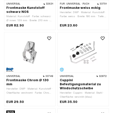
UNIVERSAL
32631
FÜR:
UNIVERSAL · PUCH
33751
Frontmaske Kunststoff
Frontmaske weiss eckig
schwarz NOS
Hersteller: DMP · Material: Kunststoff ·
Material: Kunststoff · Farbe: schwarz ·
Farbe: weiss · Breite: 180 mm · Tiefe:
Ø innen: 129 mm · Breite: 210 mm ·
155 mm · Höhe: 300 mm
Breite: 265 mm · Höhe: 325 mm ·
EUR 82.90
EUR 23.60
Anzahl Befestigungspunkte: 2 Stk.
UNIVERSAL
33749
UNIVERSAL
32872
Frontmaske Chrom Ø 130
Cuppini
mm
Befestigungsmaterial zu
Windschutzscheibe
Hersteller: DMP · Material: Kunststoff ·
Oberfläche: verchromt · Farbe: Chrom ·
Hersteller: Cuppini · Material: Stahl ·
Breite: 180 mm · Tiefe: 140 mm · Höhe:
Oberfläche: verzinkt (blau)
300 mm · Ø innen: 130 mm
EUR 29.50
EUR 35.50
NOS