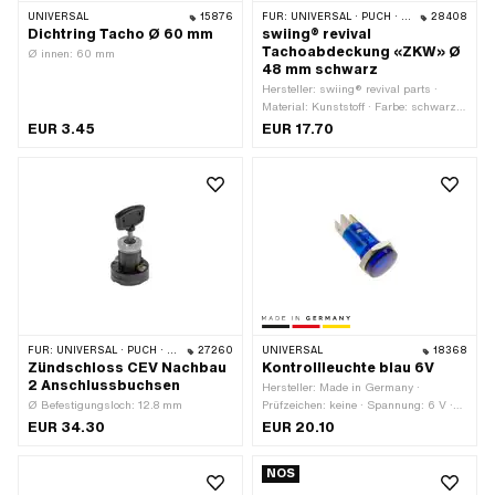
UNIVERSAL
15876
FÜR:
UNIVERSAL · PUCH · SACHS
28408
Dichtring Tacho Ø 60 mm
swiing® revival
Tachoabdeckung «ZKW» Ø
Ø innen: 60 mm
48 mm schwarz
Hersteller: swiing® revival parts ·
Material: Kunststoff · Farbe: schwarz ·
Ø Befestigungsloch: 48 mm
EUR 3.45
EUR 17.70
FÜR:
UNIVERSAL · PUCH · SACHS · PONY / CILO (BETA 521 & 512) · ZÜNDAPP BELMONDO · HERCULES
27260
UNIVERSAL
18368
Zündschloss CEV Nachbau
Kontrollleuchte blau 6V
2 Anschlussbuchsen
Hersteller: Made in Germany ·
Ø Befestigungsloch: 12.8 mm
Prüfzeichen: keine · Spannung: 6 V ·
Farbe: blau · Ø aussen: 16 mm ·
EUR 34.30
EUR 20.10
Gesamtlänge: 35 mm · LED: Nein
NOS