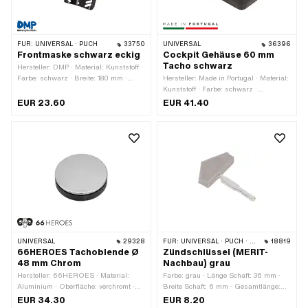
FÜR:
UNIVERSAL · PUCH
33750
UNIVERSAL
36396
Frontmaske schwarz eckig
Cockpit Gehäuse 60 mm
Tacho schwarz
Hersteller: DMP · Material: Kunststoff ·
Farbe: schwarz · Breite: 180 mm ·
Hersteller: Made in Portugal · Material:
Höhe: 300 mm · Tiefe: 155 mm
Kunststoff · Farbe: schwarz ·
Gesamtlänge: 160 mm · Breite: 80 mm
EUR 23.60
EUR 41.40
· Höhe: 80 mm · Tachoaufnahme: 60
mm · Anzahl Befestigungspunkte: 2
Stk. · Ø Befestigungsloch: 6.5 mm
UNIVERSAL
29328
FÜR:
UNIVERSAL · PUCH · SACHS · ZÜNDAPP BELMONDO
18819
66HEROES Tachoblende Ø
Zündschlüssel (MERIT-
48 mm Chrom
Nachbau) grau
Hersteller: 66HEROES · Material:
Farbe: grau · Länge Schaft: 36 mm ·
Aluminium · Oberfläche: verchromt ·
Breite Schaft: 6 mm · Gesamtlänge:
Farbe: Chrom · Ø Befestigungsloch: 48
54 mm
EUR 34.30
EUR 8.20