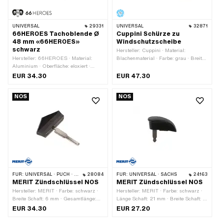
UNIVERSAL
29331
UNIVERSAL
32871
66HEROES Tachoblende Ø
Cuppini Schürze zu
48 mm «66HEROES»
Windschutzscheibe
schwarz
Hersteller: Cuppini · Material:
Hersteller: 66HEROES · Material:
Blachenmaterial · Farbe: grau · Breite:
Aluminium · Oberfläche: eloxiert ·
700 mm · Höhe: 600 mm
Farbe: schwarz · Ø Befestigungsloch:
EUR 34.30
EUR 47.30
48 mm
NOS
NOS
FÜR:
UNIVERSAL · PUCH · SACHS · ZÜNDAPP BELMONDO
28084
FÜR:
UNIVERSAL · SACHS
24163
MERIT Zündschlüssel NOS
MERIT Zündschlüssel NOS
Hersteller: MERIT · Farbe: schwarz ·
Hersteller: MERIT · Farbe: schwarz ·
Breite Schaft: 6 mm · Gesamtlänge:
Länge Schaft: 21 mm · Breite Schaft: 6
54 mm · Länge Schaft: 26 mm
mm · Gesamtlänge: 40 mm
EUR 34.30
EUR 27.20