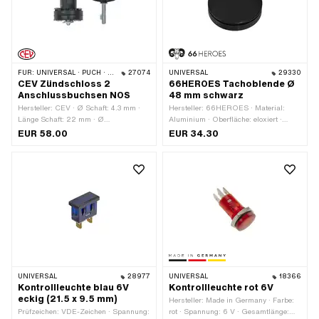
FÜR:
UNIVERSAL · PUCH · SACHS · PONY / CILO (BETA 521 & 512)
27074
UNIVERSAL
29330
CEV Zündschloss 2
66HEROES Tachoblende Ø
Anschlussbuchsen NOS
48 mm schwarz
Hersteller: CEV · Ø Schaft: 4.3 mm ·
Hersteller: 66HEROES · Material:
Länge Schaft: 22 mm · Ø
Aluminium · Oberfläche: eloxiert ·
Befestigungsloch: 12.8 mm
Farbe: schwarz · Ø Befestigungsloch:
EUR 58.00
EUR 34.30
48 mm
UNIVERSAL
28977
UNIVERSAL
18366
Kontrollleuchte blau 6V
Kontrollleuchte rot 6V
eckig (21.5 x 9.5 mm)
Hersteller: Made in Germany · Farbe:
Prüfzeichen: VDE-Zeichen · Spannung:
rot · Spannung: 6 V · Gesamtlänge: