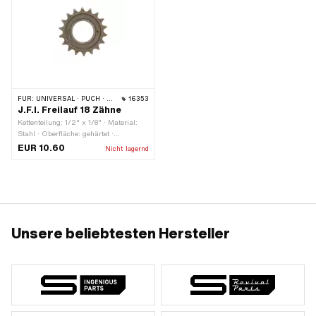
FÜR:
UNIVERSAL · PUCH · SACHS · PIAGGIO
16353
J.F.I. Freilauf 18 Zähne
Kettenteilung: 1/2" x 1/8" · Material:
Stahl · Oberfläche: gehärtet ·
Gewindeart: FG34.8 (1.37" 24G) ·
EUR 10.60
Nicht lagernd
Anzahl Zähne: 18 Stk.
Unsere beliebtesten Hersteller