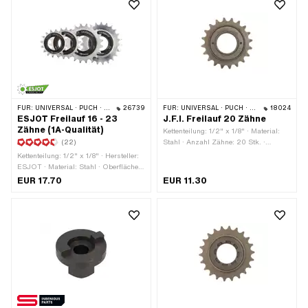
FÜR:
UNIVERSAL · PUCH · SACHS · PONY / CILO (BETA 521 & 512) · PIAGGIO
26739
FÜR:
UNIVERSAL · PUCH · SACHS · PONY / CILO (BETA 521 & 512)
18024
ESJOT Freilauf 16 - 23
J.F.I. Freilauf 20 Zähne
Zähne (1A-Qualität)
Kettenteilung: 1/2" x 1/8" · Material:
(22)
Stahl · Anzahl Zähne: 20 Stk. ·
Gewindeart: FG34.8 (1.37" 24G)
Kettenteilung: 1/2" x 1/8" · Hersteller:
ESJOT · Material: Stahl · Oberfläche:
gehärtet · Farbe: silber · Anzahl
EUR 17.70
EUR 11.30
Zähne: 16 Stk. · Anzahl Zähne: 18 Stk.
· Anzahl Zähne: 20 Stk. · Anzahl
Zähne: 23 Stk. · Dicke: 15 mm ·
Gewindeart: FG34.8 (1.37" 24G)