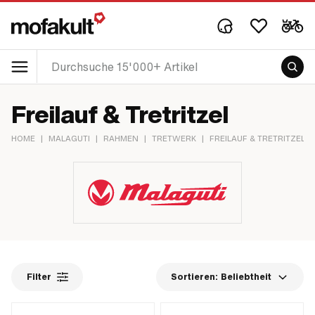
Freilauf & Tretritzel
HOME
|
MALAGUTI
|
RAHMEN
|
TRETWERK
|
FREILAUF & TRETRITZEL
Filter
Sortieren:
Beliebtheit