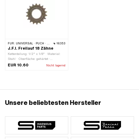
FÜR:
UNIVERSAL · PUCH · SACHS · PIAGGIO
16353
J.F.I. Freilauf 18 Zähne
Kettenteilung: 1/2" x 1/8" · Material:
Stahl · Oberfläche: gehärtet ·
Gewindeart: FG34.8 (1.37" 24G) ·
EUR 10.60
Nicht lagernd
Anzahl Zähne: 18 Stk.
Unsere beliebtesten Hersteller