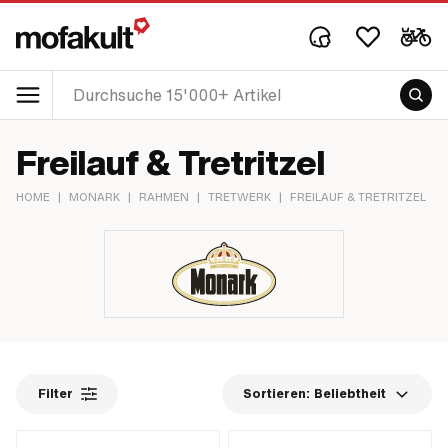
Freilauf & Tretritzel
HOME
|
MONARK
|
RAHMEN
|
TRETWERK
|
FREILAUF & TRETRITZEL
Filter
Sortieren:
Beliebtheit