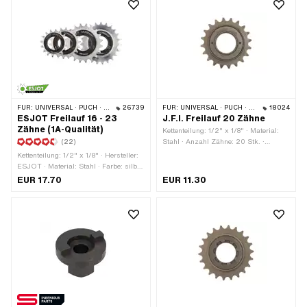
FÜR:
UNIVERSAL · PUCH · SACHS · PONY / CILO (BETA 521 & 512) · PIAGGIO
26739
FÜR:
UNIVERSAL · PUCH · SACHS · PONY / CILO (BETA 521 & 512)
18024
ESJOT Freilauf 16 - 23
J.F.I. Freilauf 20 Zähne
Zähne (1A-Qualität)
Kettenteilung: 1/2" x 1/8" · Material:
(22)
Stahl · Anzahl Zähne: 20 Stk. ·
Gewindeart: FG34.8 (1.37" 24G)
Kettenteilung: 1/2" x 1/8" · Hersteller:
ESJOT · Material: Stahl · Farbe: silber
· Anzahl Zähne: 16 Stk. · Anzahl
EUR 17.70
EUR 11.30
Zähne: 18 Stk. · Anzahl Zähne: 20 Stk.
· Anzahl Zähne: 23 Stk. · Dicke: 15
mm · Oberfläche: gehärtet ·
Gewindeart: FG34.8 (1.37" 24G)