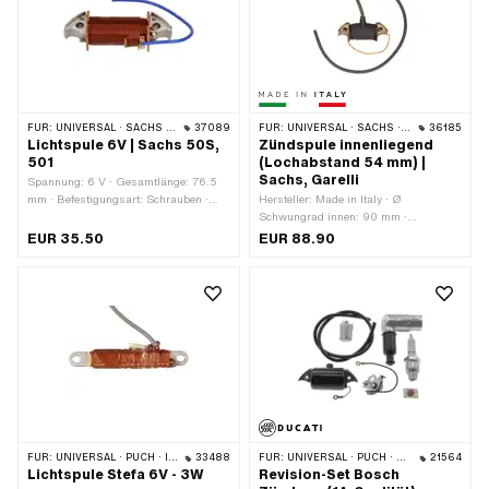
FÜR:
UNIVERSAL · SACHS · HERCULES · KREIDLER · ZÜNDAPP
37089
FÜR:
UNIVERSAL · SACHS · GARELLI
36185
Lichtspule 6V | Sachs 50S,
Zündspule innenliegend
501
(Lochabstand 54 mm) |
Sachs, Garelli
Spannung: 6 V · Gesamtlänge: 76.5
mm · Befestigungsart: Schrauben ·
Hersteller: Made in Italy · Ø
Höhe: 23.1 mm · Ø Befestigungsloch:
Schwungrad innen: 90 mm ·
5.4 mm · Anzahl Befestigungspunkte:
Verwendungsort: Zündung · Farbe:
EUR 35.50
EUR 88.90
2 Stk. · Lochabstand: 53 mm ·
schwarz · Gesamtlänge: 76.3 mm ·
BOSCH OEM-Nr.: 2 214 210 070
Befestigungsart: Schrauben · Höhe:
30.5 mm · Ø Befestigungsloch: 4 mm ·
Kabellänge: 450 mm · Anzahl
Befestigungspunkte: 2 Stk. ·
Lochabstand: 54 mm ·
Anwendungsbereich: Standard
FÜR:
UNIVERSAL · PUCH · ILO / JLO
33488
FÜR:
UNIVERSAL · PUCH · SACHS · ZÜNDAPP BELMONDO
21564
Lichtspule Stefa 6V - 3W
Revision-Set Bosch