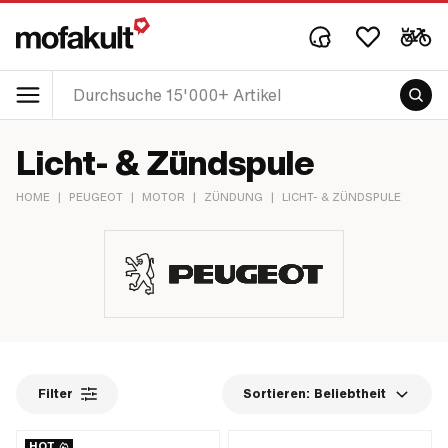
Licht- & Zündspule
HOME
|
PEUGEOT
|
MOTOR
|
ZÜNDUNG
|
LICHT- & ZÜNDSPULE
Filter
Sortieren:
Beliebtheit
HOT