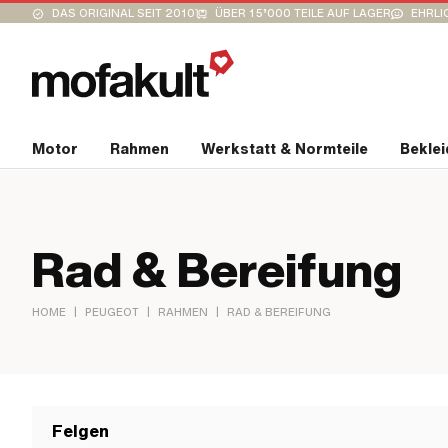
DAS ORIGINAL SEIT 2010
ÜBER 15’000 TEILE AUF LAGER
EHRLI
Motor
Rahmen
Werkstatt & Normteile
Bekle
Rad & Bereifung
|
|
|
HOME
PEUGEOT
RAHMEN
RAD & BEREIFUNG
Felgen