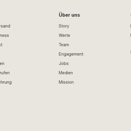
Über uns
rsand
Story
iness
Werte
kt
Team
Engagement
en
Jobs
rufen
Medien
ehrung
Mission