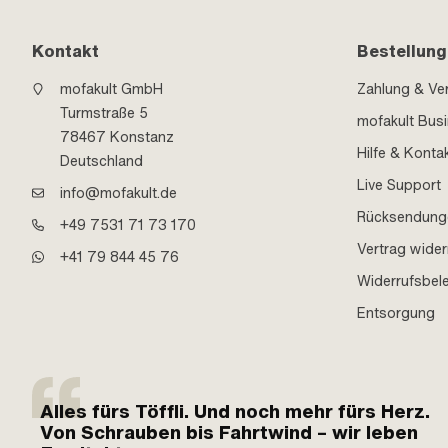
Kontakt
Bestellung
mofakult GmbH
Zahlung & Ve
Turmstraße 5
mofakult Bus
78467 Konstanz
Hilfe & Konta
Deutschland
Live Support
info@mofakult.de
Rücksendung
+49 7531 71 73 170
Vertrag wider
+41 79 844 45 76
Widerrufsbel
Entsorgung
Alles fürs Töffli. Und noch mehr fürs Herz.
Von Schrauben bis Fahrtwind – wir leben