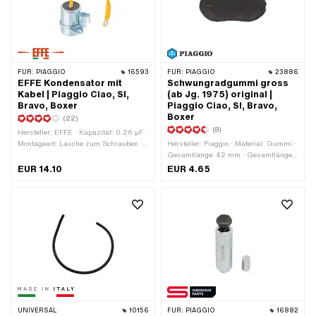
FÜR:
PIAGGIO
16593
FÜR:
PIAGGIO
23886
EFFE Kondensator mit
Schwungradgummi gross
Kabel | Piaggio Ciao, SI,
(ab Jg. 1975) original |
Bravo, Boxer
Piaggio Ciao, SI, Bravo,
Boxer
(22)
(8)
Hersteller: EFFE · Kapazität: 0.26 µF ·
Montageart: Lasche zum Schrauben ·
Hersteller: Piaggio · Material: Gummi ·
Anschlussart: Kabel zum Schrauben ·
Gesamtlänge: 42 mm · Gesamtlänge:
Ø Befestigungsloch: 4.4 mm · Ø
47 mm · Farbe: schwarz · Breite: 24
EUR 14.10
EUR 4.65
aussen: 18 mm · Höhe: 26 mm ·
mm · Breite: 27 mm · Piaggio OEM-
Anwendungsbereich: Original ·
Nr.: 166554
Anwendungsbereich: Standard ·
Gesamthöhe: 31 mm · Piaggio OEM-
Nr.: 102939
UNIVERSAL
10156
FÜR:
PIAGGIO
16882