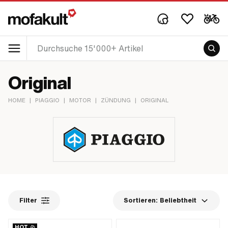
Original
HOME
|
PIAGGIO
|
MOTOR
|
ZÜNDUNG
|
ORIGINAL
Filter
Sortieren:
Beliebtheit
HOT