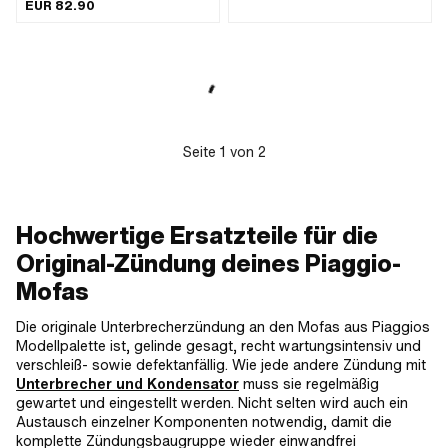
Spannung: 12 V · Ø innen: 29.5 mm ·
EUR 82.90
Leistung: 90 W · Kabellänge: 100 mm
· Anzahl Befestigungspunkte: 3 Stk. ·
Lochabstand: 34.5 mm
Seite
1
von
2
Hochwertige Ersatzteile für die
Original-Zündung deines Piaggio-
Mofas
Die originale Unterbrecherzündung an den Mofas aus Piaggios
Modellpalette ist, gelinde gesagt, recht wartungsintensiv und
verschleiß- sowie defektanfällig. Wie jede andere Zündung mit
Unterbrecher und Kondensator
muss sie regelmäßig
gewartet und eingestellt werden. Nicht selten wird auch ein
Austausch einzelner Komponenten notwendig, damit die
komplette Zündungsbaugruppe wieder einwandfrei