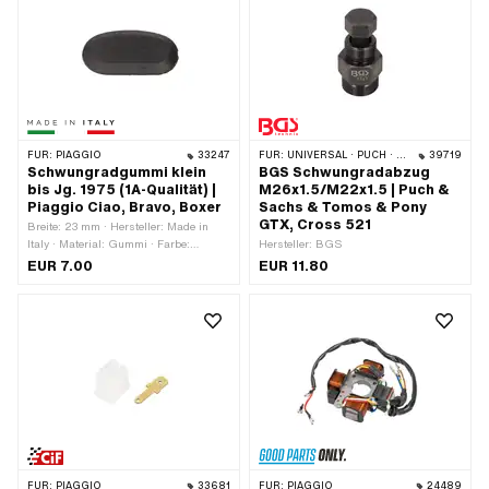
Kreuzschlitz · Schraubenkopf:
Anwendungsbereich: Tuning
Linsenkopf · Schaft: Nein ·
Gewindeart: M5x0.8
(Standardgewinde)
FÜR:
PIAGGIO
33247
FÜR:
UNIVERSAL · PUCH · SACHS
39719
Schwungradgummi klein
BGS Schwungradabzug
bis Jg. 1975 (1A-Qualität) |
M26x1.5/M22x1.5 | Puch &
Piaggio Ciao, Bravo, Boxer
Sachs & Tomos & Pony
GTX, Cross 521
Breite: 23 mm · Hersteller: Made in
Italy · Material: Gummi · Farbe:
Hersteller: BGS
schwarz · Gesamtlänge: 42 mm ·
EUR 7.00
EUR 11.80
Materialstärke: 5.7 mm · Piaggio
OEM-Nr.: 102931
FÜR:
PIAGGIO
33681
FÜR:
PIAGGIO
24489