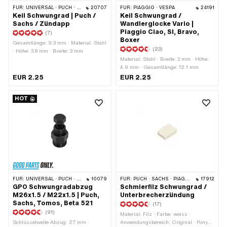
FÜR:
UNIVERSAL · PUCH · SACHS · ZÜNDAPP BELMONDO · HERCULES · ZÜNDAPP
20707
FÜR:
PIAGGIO · VESPA
24191
Keil Schwungrad | Puch /
Keil Schwungrad /
Sachs / Zündapp
Wandlerglocke Vario |
Piaggio Ciao, SI, Bravo,
(7)
Boxer
Gesamtlänge: 9.3 mm · Material: Stahl
(23)
· Höhe: 3.8 mm · Breite: 3 mm
Material: Stahl · Breite: 3 mm · Höhe:
4.9 mm · Gesamtlänge: 12.1 mm
EUR 2.25
EUR 2.25
HOT
FÜR:
UNIVERSAL · PUCH · SACHS · PONY / CILO (BETA 521 & 512) · ZÜNDAPP BELMONDO · TOMOS · DKW · HERCULES · KREIDLER · ZÜNDAPP · KTM · RIXE
10079
FÜR:
PUCH · SACHS · PIAGGIO · ZÜNDAPP BELMONDO · TOMOS · DKW · HERCULES · ILO / JLO · KREIDLER · ZÜNDAPP · KTM · RIXE
17912
GPO Schwungradabzug
Schmierfilz Schwungrad /
M26x1.5 / M22x1.5 | Puch,
Unterbrecherzündung
Sachs, Tomos, Beta 521
(17)
(91)
Material: Filz · Farbe: weiss ·
Schlüsselweite Abzug: 27 mm ·
Anwendungsbereich: Original · Pony