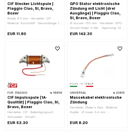
CIF Stecker Lichtspule |
GPO Stator elektronische
Piaggio Ciao, SI, Bravo,
Zündung mit Licht (drei
Boxer
Ausgänge) | Piaggio Ciao,
SI, Bravo, Boxer
Breite: 8.5 mm · Hersteller: CIF ·
Material: Kunststoff · Gesamtlänge: 12
Ø aussen: 105 mm · Hersteller: GPO ·
mm · Höhe: 8.5 mm · Piaggio OEM-
Anzahl Kabel: 6 Stk. · Spannung: 12 V
Nr.: 122390
· Ø innen: 29.5 mm · Leistung: 90 W ·
EUR 11.80
EUR 142.30
Kabellänge: 100 mm · Kabellänge:
400 mm · Anzahl Befestigungspunkte:
3 Stk. · Lochabstand: 34.5 mm ·
Piaggio OEM-Nr.: 219965
FÜR:
PIAGGIO
18858
UNIVERSAL
23815
CIF Impulsspule (1A-
Massekabel elektronische
Qualität) | Piaggio Ciao, SI,
Zündung
Bravo, Boxer
Hersteller: Made in Italy · Material:
Hersteller: CIF · Befestigungsart:
Kupfer · Ø innen: 6.4 mm ·
Schrauben · Anzahl
Kabellänge: 150 mm · Anzahl
Befestigungspunkte: 2 Stk. ·
Befestigungspunkte: 2 Stk.
EUR 53.30
EUR 8.20
Lochabstand: 50 mm ·
Anwendungsbereich: Original ·