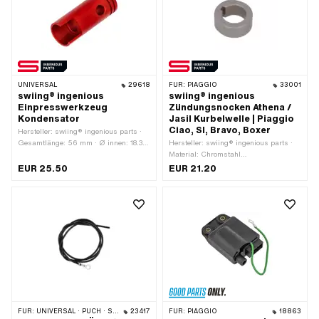
UNIVERSAL
29618
FÜR:
PIAGGIO
33001
swiing® ingenious
swiing® ingenious
Einpresswerkzeug
Zündungsnocken Athena /
Kondensator
Jasil Kurbelwelle | Piaggio
Ciao, SI, Bravo, Boxer
Hersteller: swiing® ingenious parts ·
Gesamtlänge: 56 mm · Ø innen: 18.3
Hersteller: swiing® ingenious parts ·
mm · Ø aussen: 21.7 mm ·
Material: Chromstahl
Anwendungsbereich: Spezialwerkzeug
(umgangssprachlich bekannt als
EUR 25.50
EUR 21.20
Nirosta) · Oberfläche: elektropoliert ·
Gesamtlänge: 9.5 mm
FÜR:
UNIVERSAL · PUCH · SACHS · PIAGGIO · ZÜNDAPP BELMONDO · SOLEX · KREIDLER
23417
FÜR:
PIAGGIO
18863