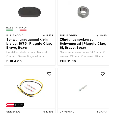
Schraubenkopf: Panhead · Gewindeart:
M5x0.8 (Standardgewinde)
FÜR:
PIAGGIO
18428
FÜR:
PIAGGIO
18450
Schwungradgummi klein
Zündungsnocken zu
bis Jg. 1975 | Piaggio Ciao,
Schwungrad | Piaggio Ciao,
Bravo, Boxer
SI, Bravo, Boxer
Hersteller: Made in Italy · Material:
Nenndurchmesser innen: 14.5 mm · Ø
Gummi · Gesamtlänge: 42 mm ·
aussen: 22 mm · Ø aussen: 23 mm ·
Farbe: schwarz · Breite: 23 mm ·
Material: Stahl · Ø innen: 14.4 mm ·
EUR 4.65
EUR 11.80
Piaggio OEM-Nr.: 102931
Gesamtlänge: 10.5 mm · Ø Einstich: 3
mm
UNIVERSAL
12403
UNIVERSAL
27343