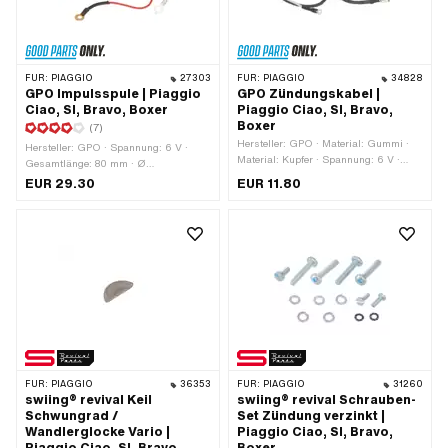
FÜR:
PIAGGIO
27303
FÜR:
PIAGGIO
34828
GPO Impulsspule | Piaggio
GPO Zündungskabel |
Ciao, SI, Bravo, Boxer
Piaggio Ciao, SI, Bravo,
Boxer
(7)
Hersteller: GPO · Material: Gummi ·
Hersteller: GPO · Spannung: 6 V ·
Material: Kupfer · Spannung: 6 V ·
Gesamtlänge: 80 mm · Ø
Spannung: 12 V · Farbe: grau · Farbe:
Befestigungsloch: 4.6 mm · Breite:
EUR 29.30
EUR 11.80
schwarz · Anzahl Kabel: 1 Stk. ·
23.8 mm · Ø Schwungrad innen: 91
Kabellänge: 450 mm ·
mm · Höhe: 23.8 mm ·
Anwendungsbereich: Standard ·
Anwendungsbereich: Standard ·
Piaggio OEM-Nr.: 149504
Anzahl Befestigungspunkte: 2 Stk. ·
Lochabstand: 50 mm ·
Befestigungsart: Schrauben
FÜR:
PIAGGIO
36353
FÜR:
PIAGGIO
31260
swiing® revival Keil
swiing® revival Schrauben-
Schwungrad /
Set Zündung verzinkt |
Wandlerglocke Vario |
Piaggio Ciao, SI, Bravo,