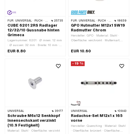
FÜR:
UNIVERSAL · PUCH · SACHS · PONY / CILO (BETA 521 & 512)
25735
FÜR:
UNIVERSAL · PUCH · SACHS · ALPA CHOPPER / TURBO
18659
CUBE 6201 2RS Radlager
GPO Hutmutter M12x1 SW19
12/32/10 Gussnabe hinten
Radmutter Chrom
Grimeca
Hersteller: GPO · Material: Stahl ·
Lagernummer: 6201 · Ø innen: 12 mm
Oberfläche: verchromt · Mutternart:
· Ø aussen: 32 mm · Breite: 10 mm ·
Hutmutter · Gewindeart: MF12x1
Hersteller: CUBE · Kugellager
(Feingewinde) · Antrieb:
EUR 8.80
EUR 10.60
geschlossen: Ja · Staubschutzart:
Aussensechskant · Nenndurchmesser
2RS - Beidseitige
(Gewinde): 12 mm · Höhe: 21.5 mm ·
- 19 %
Berührungsdichtung aus NBR
Gewindetiefe: 14 mm · Schlüsselweite:
19 mm
UNIVERSAL
35177
UNIVERSAL
10943
Schraube M6x12 Senkkopf
Radachse-Set M12x1 x 165
Innensechskant verzinkt
vorne
(10.9 Festigkeit)
Hersteller: Quenching · Material: Stahl
Material: Stahl · Oberfläche: verzinkt
· Oberfläche: brüniert · Oberfläche: