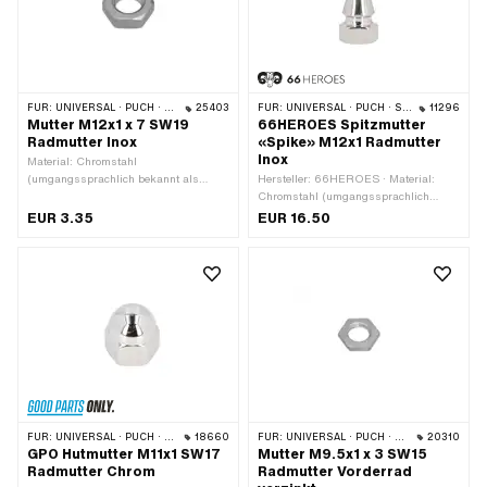
FÜR:
UNIVERSAL · PUCH · SACHS
25403
FÜR:
UNIVERSAL · PUCH · SACHS
11296
Mutter M12x1 x 7 SW19
66HEROES Spitzmutter
Radmutter Inox
«Spike» M12x1 Radmutter
Inox
Material: Chromstahl
(umgangssprachlich bekannt als
Hersteller: 66HEROES · Material:
Nirosta) · Mutternart: Sechskantmutter
Chromstahl (umgangssprachlich
· Gewindeart: MF12x1 (Feingewinde) ·
bekannt als Nirosta) · Mutternart:
EUR 3.35
EUR 16.50
Antrieb: Aussensechskant ·
Spitzmutter · Gewindeart: MF12x1
Nenndurchmesser (Gewinde): 12 mm ·
(Feingewinde) · Antrieb:
Höhe: 7 mm · Schlüsselweite: 19 mm
Aussensechskant · Nenndurchmesser
(Gewinde): 12 mm · Höhe: 41 mm ·
Schlüsselweite: 19 mm
FÜR:
UNIVERSAL · PUCH · SACHS · PONY / CILO (BETA 521 & 512) · PIAGGIO · ZÜNDAPP BELMONDO
18660
FÜR:
UNIVERSAL · PUCH · SACHS
20310
GPO Hutmutter M11x1 SW17
Mutter M9.5x1 x 3 SW15
Radmutter Chrom
Radmutter Vorderrad