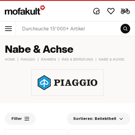
Nabe & Achse
HOME
|
PIAGGIO
|
RAHMEN
|
RAD & BEREIFUNG
|
NABE & ACHSE
Filter
Sortieren:
Beliebtheit