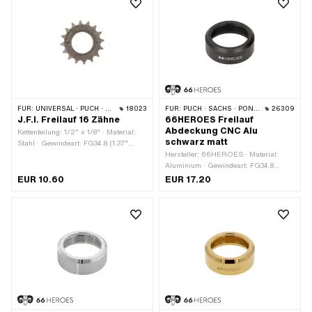
FÜR:
UNIVERSAL · PUCH · SACHS · PONY / CILO (BETA 521 & 512)
18023
FÜR:
PUCH · SACHS · PONY / CILO (BETA 521 & 512)
26309
J.F.I. Freilauf 16 Zähne
66HEROES Freilauf
Abdeckung CNC Alu
Kettenteilung: 1/2" x 1/8" · Material:
schwarz matt
Stahl · Gewindeart: FG34.8 (1.37"
24G) · Anzahl Zähne: 16 Stk.
Hersteller: 66HEROES · Material:
Aluminium · Gewindeart: FG34.8
(1.37" 24G) · Ø aussen: 39 mm ·
EUR 10.60
EUR 17.20
Höhe: 14 mm · Oberfläche: eloxiert