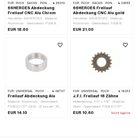
FÜR:
PUCH · SACHS · PONY / CILO (BETA 521 & 512)
26310
FÜR:
PUCH · SACHS · PONY / CILO (BETA 521 & 512)
34555
66HEROES Abdeckung
66HEROES Freilauf
Freilauf CNC Alu Chrom
Abdeckung CNC Alu gold
Hersteller: 66HEROES · Material:
Hersteller: 66HEROES · Material:
Aluminium · Gewindeart: FG34.8
Aluminium · Gewindeart: FG34.8
(1.37" 24G) · Ø aussen: 39 mm ·
(1.37" 24G) · Ø aussen: 39 mm ·
EUR 18.60
EUR 21.00
Höhe: 14 mm · Oberfläche: verchromt ·
Höhe: 14 mm · Oberfläche: vergoldet
Anwendungsbereich: Custom
FÜR:
UNIVERSAL · PUCH · SACHS · PONY / CILO (BETA 521 & 512)
38707
FÜR:
UNIVERSAL · PUCH · SACHS · PIAGGIO
16353
Freilauf Abdeckung Alu
J.F.I. Freilauf 18 Zähne
Material: Aluminium · Gewindeart:
Kettenteilung: 1/2" x 1/8" · Material:
FG34.8 (1.37" 24G) · Ø aussen: 39
Stahl · Gewindeart: FG34.8 (1.37"
mm · Höhe: 14 mm · Gewindetiefe: 12.5
24G) · Oberfläche: gehärtet · Anzahl
EUR 14.10
EUR 10.60
Nicht lagernd
mm
Zähne: 18 Stk.