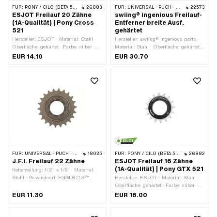
FÜR:
PONY / CILO (BETA 521 & 512)
26883
FÜR:
UNIVERSAL · PUCH · SACHS · PONY / CILO (BETA 521 & 512) · PIAGGIO
22573
ESJOT Freilauf 20 Zähne
swiing® ingenious Freilauf-
(1A-Qualität) | Pony Cross
Entferner breite Ausf.
521
gehärtet
Hersteller: ESJOT · Material: Stahl ·
Hersteller: swiing® ingenious parts ·
Oberfläche: gehärtet · Farbe: silber ·
Material: Stahl · Oberfläche: gehärtet ·
Anzahl Zähne: 20 Stk. · Kettenteilung:
Schlüsselweite: 21 mm ·
EUR 14.10
EUR 30.70
1/2" x 1/8" · Gewindeart: FG34.8
Anwendungsbereich: Spezialwerkzeug
(1.37" 24G)
FÜR:
UNIVERSAL · PUCH · SACHS
18025
FÜR:
PONY / CILO (BETA 521 & 512)
26882
J.F.I. Freilauf 22 Zähne
ESJOT Freilauf 16 Zähne
(1A-Qualität) | Pony GTX 521
Kettenteilung: 1/2" x 1/8" · Material:
Stahl · Gewindeart: FG34.8 (1.37"
Hersteller: ESJOT · Material: Stahl ·
24G) · Anzahl Zähne: 22 Stk.
Oberfläche: gehärtet · Farbe: silber ·
Anzahl Zähne: 16 Stk. · Kettenteilung:
EUR 11.30
EUR 16.00
1/2" x 1/8" · Gewindeart: FG34.8
(1.37" 24G)