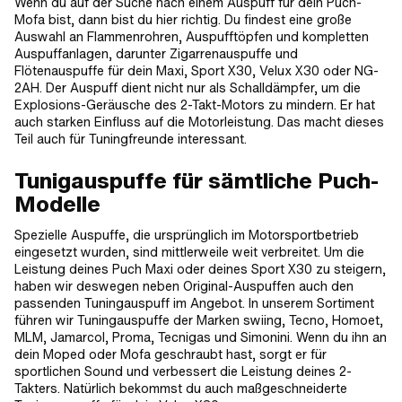
Wenn du auf der Suche nach einem Auspuff für dein Puch-
Mofa bist, dann bist du hier richtig. Du findest eine große
Auswahl an Flammenrohren, Auspufftöpfen und kompletten
Auspuffanlagen, darunter Zigarrenauspuffe und
Flötenauspuffe für dein Maxi, Sport X30, Velux X30 oder NG-
2AH. Der Auspuff dient nicht nur als Schalldämpfer, um die
Explosions-Geräusche des 2-Takt-Motors zu mindern. Er hat
auch starken Einfluss auf die Motorleistung. Das macht dieses
Teil auch für Tuningfreunde interessant.
Tunigauspuffe für sämtliche Puch-
Modelle
Spezielle Auspuffe, die ursprünglich im Motorsportbetrieb
eingesetzt wurden, sind mittlerweile weit verbreitet. Um die
Leistung deines Puch Maxi oder deines Sport X30 zu steigern,
haben wir deswegen neben Original-Auspuffen auch den
passenden Tuningauspuff im Angebot. In unserem Sortiment
führen wir Tuningauspuffe der Marken swiing, Tecno, Homoet,
MLM, Jamarcol, Proma, Tecnigas und Simonini. Wenn du ihn an
dein Moped oder Mofa geschraubt hast, sorgt er für
sportlichen Sound und verbessert die Leistung deines 2-
Takters. Natürlich bekommst du auch maßgeschneiderte