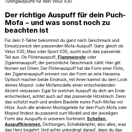
Tuningauspuffe für dein Velux X30.
Der richtige Auspuff für dein Puch-
Mofa – und was sonst noch zu
beachten ist
Für dein 2-Takter bekommst du ganz nach Geschmack und
Einsatzzweck den passenden Mofa-Auspuff. Ganz gleich ob
Velux X30, Maxi oder Sport X30, sucht euch das passende
Teil aus. Ob Flötenauspuff,
Flammenrohr
oder
Zigarrenauspuff, der persönliche Geschmack zählt. Hier gilt:
Nomen est Omen. Der Flötenauspuff hat die Form einer Flöte,
der Zigarrenauspuff erinnert von der Form an eine Havanna.
Optisch machen beide Eindruck, mit ihnen kannst du dem Look
deines Moped- oder Mofamodells einen entscheidenden
Akzent verpassen. Egal für welchen Auspuff du dich am Ende
entscheidest, achtet auch auf das passende Hitzeblech. Denn
das schützt euch und andere Bauteile eures Puch-Mofas vor
Hitze. Auch alle anderen Montageteile für dein Puch-Mofa oder
Moped findest du passend zum Modell und der jeweiligen
Form des Auspuffs in unserem Sortiment.
Schellen,
Auspuffklemmen
, Dichtungen, Schalldämpfer, also alles, was
das Herz begehrt. Und achte unbedingt darauf, dass du das