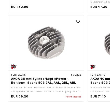
mm · Höhe: 59 mm · Lochbild [mm]: 6.8 · Kerzengewinde:
Ø Zylinder: 41 m
kurz · Anzahl Befestigungspunkte: 4 Stk. · Dekompressor:
Kerzengewinde: 
EUR 82.90
EUR 47.30
Ja · Pony OEM-Nr.: A1069 / A1070 · Sachs OEM-Nr.: 0213
104 006 / 0213 106 000
FÜR:
SACHS
38202
FÜR:
SACHS
AKOA 38 mm Zylinderkopf «Power-
AKOA 40 mm 
Edition» | Sachs 503 2AL, AAL, 2BL, ABL
Sachs 503 2
Ø aussen: 84 mm · Hersteller: AKOA · Material: Aluminium
Ø aussen: 84 mm
· Ø Zylinder: 38 mm · Höhe: 29 mm · Lochbild [mm]: 37 x 37
· Ø Zylinder: 40
· Kerzengewinde: kurz · Anzahl Befestigungspunkte: 4 Stk.
37 · Kerzengewin
EUR 59.20
EUR 71.10
Nicht lagernd
· Anwendungsbereich: Tuning · Dekompressor: Nein ·
Stk. · Anwendun
Alternative Ausf. der Pony OEM-Nr.: A1087 · Alternative
M10x1.5
Ausf. der Sachs OEM-Nr.: 0213 142 000