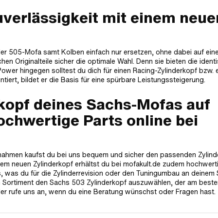
verlässigkeit mit einem neue
r 505-Mofa samt Kolben einfach nur ersetzen, ohne dabei auf ein
chen Originalteile sicher die optimale Wahl. Denn sie bieten die ident
Power hingegen solltest du dich für einen Racing-Zylinderkopf bzw. 
rt, bildet er die Basis für eine spürbare Leistungssteigerung.
rkopf deines Sachs-Mofas auf
chwertige Parts online bei
snahmen kaufst du bei uns bequem und sicher den passenden Zylind
em neuen Zylinderkopf erhältst du bei mofakult.de zudem hochwert
es, was du für die Zylinderrevision oder den Tuningumbau an deinem
rem Sortiment den Sachs 503 Zylinderkopf auszuwählen, der am beste
er rufe uns an, wenn du eine Beratung wünschst oder Fragen hast.