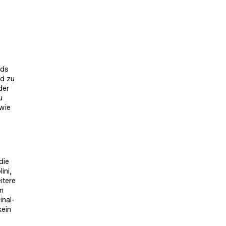
eds
nd zu
der
u
owie
die
ini,
itere
em
inal-
kein