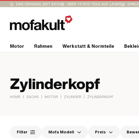
DAS ORIGINAL SEIT 2010
ÜBER 15’000 TEILE AUF LAGER
EHRLI
Motor
Rahmen
Werkstatt & Normteile
Bekle
Zylinderkopf
|
|
|
|
HOME
SACHS
MOTOR
ZYLINDER
ZYLINDERKOPF
Filter
Mofa Modell
Preis
Bewe