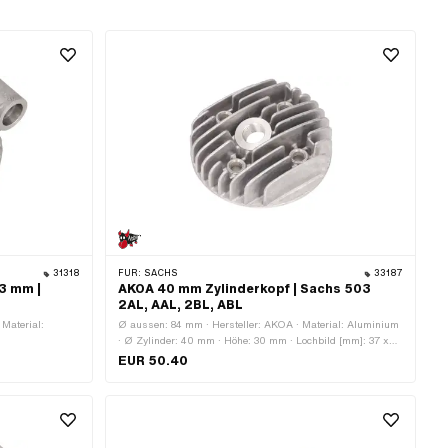
31318
FÜR:
SACHS
33187
3 mm |
AKOA 40 mm Zylinderkopf | Sachs 503
2AL, AAL, 2BL, ABL
Material:
Ø aussen: 84 mm · Hersteller: AKOA · Material: Aluminium
· Ø Zylinder: 40 mm · Höhe: 30 mm · Lochbild [mm]: 37 x
m]: 37 x 37 ·
37 · Kerzengewinde: kurz · Anzahl Befestigungspunkte: 4
EUR 50.40
l
Stk. · Anwendungsbereich: Tuning · Dekompressor: Nein
reich: Tuning ·