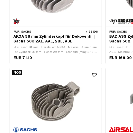
FÜR:
SACHS
38198
FÜR:
SACHS
AKOA 38 mm Zylinderkopf für Dekoventil |
BAD ASS Zyl
Sachs 503 2AL, AAL, 2BL, ABL
Sachs 502, 
Ø aussen: 84 mm · Hersteller: AKOA · Material: Aluminium
Ø aussen: 85.5 
· Ø Zylinder: 38 mm · Höhe: 29 mm · Lochbild [mm]: 37 x 37
ASS · Material: 
· Kerzengewinde: kurz · Anzahl Befestigungspunkte: 4 Stk.
Schraubenaufnah
EUR 71.10
EUR 166.00
· Anwendungsbereich: Tuning · Dekompressor: M10x1.5 ·
[mm]: 47 x 47 · 
Alternative Ausf. der Pony OEM-Nr.: A1087 · Alternative
Befestigungspun
Ausf. der Sachs OEM-Nr.: 0213 142 000
Anwendungsberei
NOS