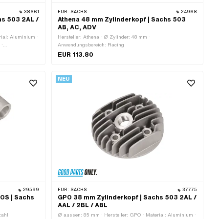
38661
FÜR:
SACHS
24968
hs 503 2AL /
Athena 48 mm Zylinderkopf | Sachs 503
AB, AC, ADV
ial: Aluminium ·
Hersteller: Athena · Ø Zylinder: 48 mm ·
 ·
Anwendungsbereich: Racing
punkte: 4 Stk. ·
EUR 113.80
NEU
29599
FÜR:
SACHS
37775
OS | Sachs
GPO 38 mm Zylinderkopf | Sachs 503 2AL /
AAL / 2BL / ABL
zahl
Ø aussen: 85 mm · Hersteller: GPO · Material: Aluminium ·