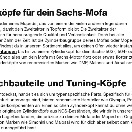
rköpfe für dein Sachs-Mofa
oder eines Mopeds, das von einem der vielen anderen legendären
, damit dein Zweitakter in Topform bleibt. Die Zweitakter der
n für herausragende Qualität und Verlässlichkeit. Doch bei aller
er Zahn der Zeit. Ist die Zylinderbaugruppe deines Mofas oder Mop
indest du in unserem Sortiment alles, um deinen Ofen wieder insta
chtungen
bis hin zu einem Zylinderkopf für dein Sachs-503-, 504- o
hop alles um dein Mofa mit Sachs-Motor flott oder etwas flotter z
linderköpfe von renommierten Marken wie DMP, Malossi und Airsal s
hbauteile und Tuning-Köpfe
tdeckst, handelt es sich um typenspezifische Parts. Spezifisch für 
urt unterwegs sind, bieten renommierte Hersteller wie Olympia, Pol
derkomponenten an. Einen solchen Zylinderkopf kannst du ohne we
ie originalen Zylinderköpfe aus NOS-Beständen, die wir dir in unser
en Lagerbeständen, die präzise zu deinem Mofa oder Moped mit Orig
on Marken wie Simonini und Malossi wird für dich aber selbst dann 
 durchgeführt hast.