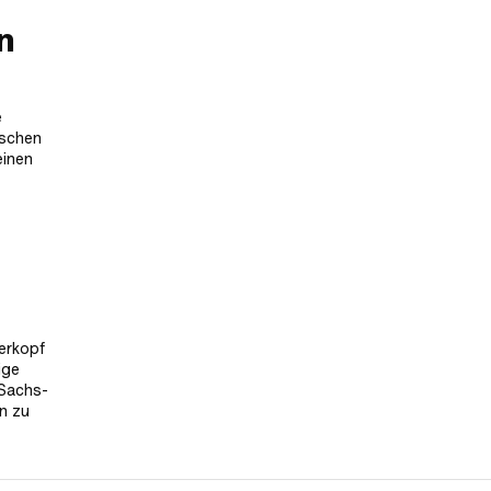
n
e
ischen
einen
erkopf
ige
 Sachs-
n zu