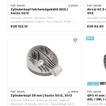
FÜR:
SACHS
23203
FÜR:
SACHS
Zylinderkopf fahrtwindgekühlt NOS |
Airsal 43.5
Sachs 50/2
505
Ø aussen: 105 mm · Hersteller: Sachs ·
Hersteller: Airsa
Anwendungsbereich: Original · Pony OEM-Nr.: A1064 ·
Anwendungsbere
Alternative Ausf. der Sachs OEM-Nr.: 0213 033 003 ·
EUR 122.10
EUR 62.80
Sachs OEM-Nr.: 0213 121 105
NEU
FÜR:
SACHS
38819
FÜR:
SACHS
Zylinderkopf 38 mm | Sachs 50/2, 50/3
GPO 41 mm Z
AAL / 2BL /
Ø aussen: 103.5 mm · Ø aussen: 115 mm · Material:
Aluminium · Ø Zylinder: 39.5 mm · Gesamtlänge: 135.5
Ø aussen: 85 mm 