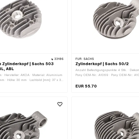
33186
FÜR:
SACHS
Zylinderkopf | Sachs 503
Zylinderkopf | Sachs 50/2
BL, ABL
Anzahl Befestigungspunkte: 4 Stk. · Dekom
 · Hersteller: AKOA · Material: Aluminium
Pony OEM-Nr.: A1069 · Pony OEM-Nr.: A1
 mm · Höhe: 30 mm · Lochbild [mm]: 37 x 37
OEM-Nr.: 0213 104 006 · Sachs OEM-Nr.
 kurz · Anzahl Befestigungspunkte: 4 Stk.
EUR 55.70
eich: Standard · Dekompressor: Nein