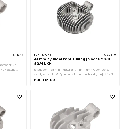
11273
FÜR:
SACHS
29270
41 mm Zylinderkopf Tuning | Sachs 50/3,
50/4 LKH
pressor: Ja ·
070 · Sachs
Ø aussen: 128 mm · Material: Aluminium · Oberfläche:
: 0213 106 000
sandgestrahlt · Ø Zylinder: 41 mm · Lochbild [mm]: 37 x 37
· Kerzengewinde: lang · Anzahl Befestigungspunkte: 4 Stk.
EUR 115.00
· Anwendungsbereich: Tuning · Dekompressor: Nein ·
Getarnt: Ja