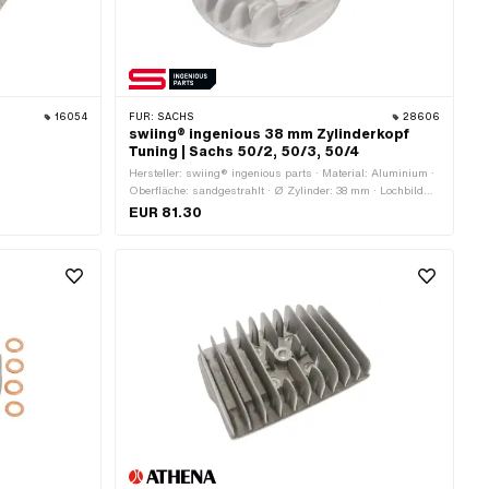
16054
FÜR:
SACHS
28606
swiing® ingenious 38 mm Zylinderkopf
Tuning | Sachs 50/2, 50/3, 50/4
Hersteller: swiing® ingenious parts · Material: Aluminium ·
Oberfläche: sandgestrahlt · Ø Zylinder: 38 mm · Lochbild
[mm]: 37 x 37 · Anzahl Befestigungspunkte: 4 Stk. ·
EUR 81.30
Dekompressor: M10x1.5