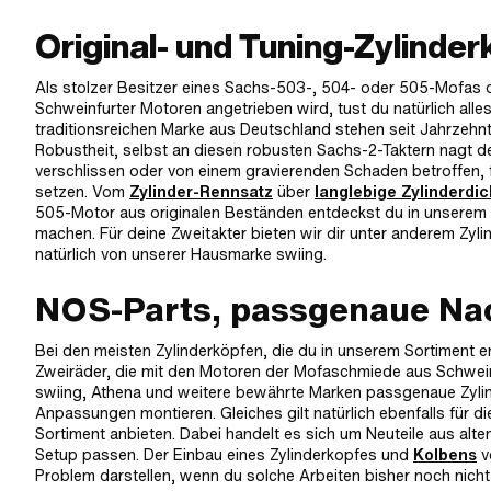
Original- und Tuning-Zylinde
Als stolzer Besitzer eines Sachs-503-, 504- oder 505-Mofas 
Schweinfurter Motoren angetrieben wird, tust du natürlich alles
traditionsreichen Marke aus Deutschland stehen seit Jahrzehnte
Robustheit, selbst an diesen robusten Sachs-2-Taktern nagt d
verschlissen oder von einem gravierenden Schaden betroffen, f
setzen. Vom
Zylinder-Rennsatz
über
langlebige Zylinderdi
505-Motor aus originalen Beständen entdeckst du in unserem S
machen. Für deine Zweitakter bieten wir dir unter anderem Zy
natürlich von unserer Hausmarke swiing.
NOS-Parts, passgenaue Nac
Bei den meisten Zylinderköpfen, die du in unserem Sortiment en
Zweiräder, die mit den Motoren der Mofaschmiede aus Schweinf
swiing, Athena und weitere bewährte Marken passgenaue Zylin
Anpassungen montieren. Gleiches gilt natürlich ebenfalls für d
Sortiment anbieten. Dabei handelt es sich um Neuteile aus alt
Setup passen. Der Einbau eines Zylinderkopfes und
Kolbens
v
Problem darstellen, wenn du solche Arbeiten bisher noch nicht