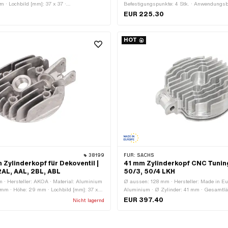
m · Lochbild [mm]: 37 x 37 ·
Befestigungspunkte: 4 Stk. · Anwendungsb
kurz · Anzahl Befestigungspunkte: 4 Stk.
EUR 225.30
HOT
38199
FÜR:
SACHS
Zylinderkopf für Dekoventil |
41 mm Zylinderkopf CNC Tunin
AL, AAL, 2BL, ABL
50/3, 50/4 LKH
 · Hersteller: AKOA · Material: Aluminium
Ø aussen: 128 mm · Hersteller: Made in Eur
 mm · Höhe: 29 mm · Lochbild [mm]: 37 x
Aluminium · Ø Zylinder: 41 mm · Gesamtl
de: kurz · Anzahl Befestigungspunkte: 4
Höhe: 50 mm · Lochbild [mm]: 37 x 37 · K
EUR 397.40
Nicht lagernd
gsbereich: Tuning · Dekompressor:
kurz · Anzahl Befestigungspunkte: 1 Stk. ·
Befestigungspunkte: 4 Stk. · Anwendungsbe
Dekompressor: Nein · Getarnt: Nein