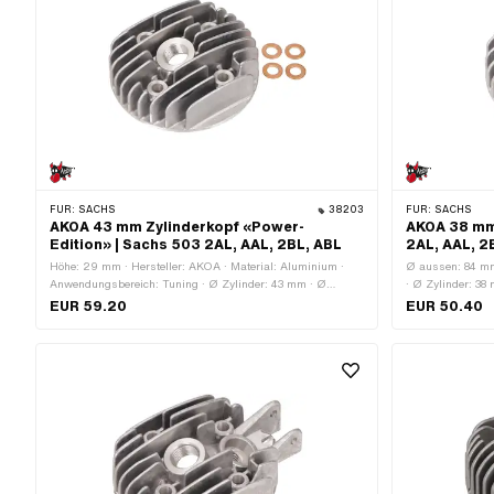
FÜR:
SACHS
38203
FÜR:
SACHS
AKOA 43 mm Zylinderkopf «Power-
AKOA 38 mm 
Edition» | Sachs 503 2AL, AAL, 2BL, ABL
2AL, AAL, 2
Höhe: 29 mm · Hersteller: AKOA · Material: Aluminium ·
Ø aussen: 84 mm
Anwendungsbereich: Tuning · Ø Zylinder: 43 mm · Ø
· Ø Zylinder: 38
aussen: 84 mm · Lochbild [mm]: 37 x 37 · Kerzengewinde:
· Kerzengewinde:
EUR 59.20
EUR 50.40
kurz · Anzahl Befestigungspunkte: 4 Stk. · Dekompressor:
· Anwendungsber
Nein