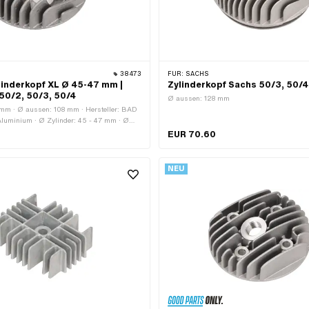
38473
FÜR:
SACHS
inderkopf XL Ø 45-47 mm |
Zylinderkopf Sachs 50/3, 50/4
50/2, 50/3, 50/4
Ø aussen: 128 mm
mm · Ø aussen: 108 mm · Hersteller: BAD
Aluminium · Ø Zylinder: 45 - 47 mm · Ø
me: 19.3 mm · Höhe: 61 mm · Lochbild
EUR 70.60
Kerzengewinde: kurz · Anzahl
kte: 4 Stk. · Anwendungsbereich: Racing ·
ch: Tuning · Dekompressor: M10x1.5
NEU