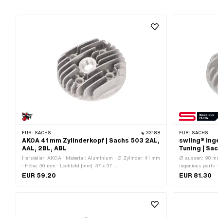
FÜR:
SACHS
33188
FÜR:
SACHS
AKOA 41 mm Zylinderkopf | Sachs 503 2AL,
swiing® ing
AAL, 2BL, ABL
Tuning | Sa
Hersteller: AKOA · Material: Aluminium · Ø Zylinder: 41 mm
Ø aussen: 98 mm
· Höhe: 30 mm · Lochbild [mm]: 37 x 37 ·
ingenious parts 
Anwendungsbereich: Tuning · Kerzengewinde: kurz ·
sandgestrahlt ·
EUR 59.20
EUR 81.30
Anzahl Befestigungspunkte: 4 Stk. · Dekompressor: Nein
· Ø Schraubenau
[mm]: 37 x 37 · 
Befestigungspun
· Dekompressor: