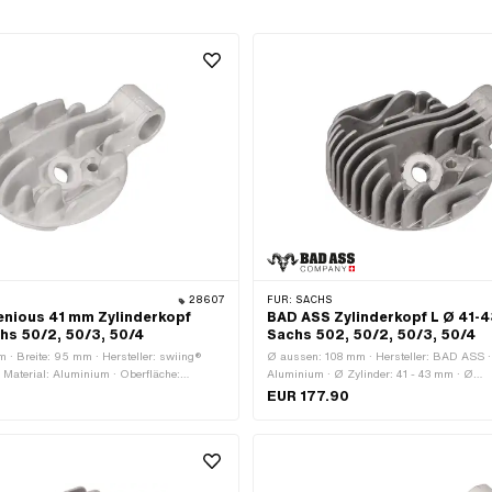
28607
FÜR:
SACHS
enious 41 mm Zylinderkopf
BAD ASS Zylinderkopf L Ø 41-4
chs 50/2, 50/3, 50/4
Sachs 502, 50/2, 50/3, 50/4
 · Breite: 95 mm · Hersteller: swiing®
Ø aussen: 108 mm · Hersteller: BAD ASS · 
· Material: Aluminium · Oberfläche:
Aluminium · Ø Zylinder: 41 - 43 mm · Ø
 Ø Zylinder: 41 mm · Gesamtlänge: 127 mm
Schraubenaufnahme: 19.3 mm · Lochbild [m
EUR 177.90
fnahme: 19 mm · Höhe: 50 mm · Lochbild
Anzahl Befestigungspunkte: 1 Stk. · Anzah
Kerzengewinde: lang · Anzahl
Befestigungspunkte: 4 Stk. · Anwendungsbe
kte: 4 Stk. · Anwendungsbereich: Standard
Dekompressor: M10x1.5
 M10x1.5