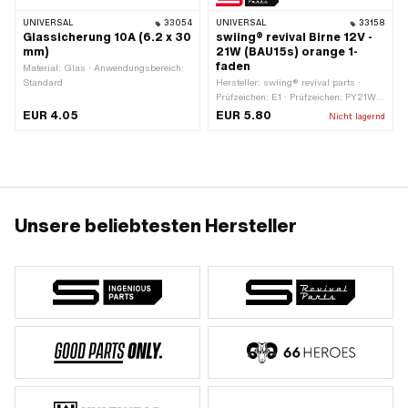
UNIVERSAL
33054
UNIVERSAL
33158
Glassicherung 10A (6.2 x 30
swiing® revival Birne 12V -
mm)
21W (BAU15s) orange 1-
faden
Material: Glas · Anwendungsbereich:
Standard
Hersteller: swiing® revival parts ·
Prüfzeichen: E1 · Prüfzeichen: PY21W ·
Spannung: 12 V · Farbe: orange ·
EUR 4.05
EUR 5.80
Nicht lagernd
Leistung: 21 W · Gesamtlänge: 48 mm
· Leuchtmittelfassung: BAU15s · Ø
Sockel: 15 mm · Ø Lampenkopf: 25
mm · LED: Nein
Unsere beliebtesten Hersteller