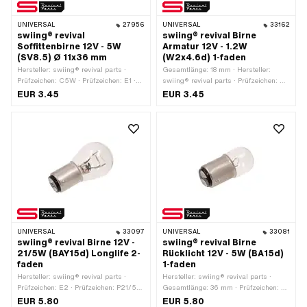
UNIVERSAL
27956
UNIVERSAL
33162
swiing® revival
swiing® revival Birne
Soffittenbirne 12V - 5W
Armatur 12V - 1.2W
(SV8.5) Ø 11x36 mm
(W2x4.6d) 1-faden
Hersteller: swiing® revival parts ·
Gesamtlänge: 18 mm · Hersteller:
Prüfzeichen: C5W · Prüfzeichen: E1 ·
swiing® revival parts · Prüfzeichen: W1
Spannung: 12 V · Farbe: weiss ·
/ W2 · Spannung: 12 V · Farbe: weiss
EUR 3.45
EUR 3.45
Leistung: 5 W · Gesamtlänge: 38 mm ·
· Leistung: 1 W · Leuchtmittelfassung:
Leuchtmittelfassung: Soffittenbirne · Ø
W2x4.6d · Ø Lampenkopf: 5 mm ·
Lampenkopf: 11 mm · LED: Nein
LED: Nein
UNIVERSAL
33097
UNIVERSAL
33081
swiing® revival Birne 12V -
swiing® revival Birne
21/5W (BAY15d) Longlife 2-
Rücklicht 12V - 5W (BA15d)
faden
1-faden
Hersteller: swiing® revival parts ·
Hersteller: swiing® revival parts ·
Prüfzeichen: E2 · Prüfzeichen: P21/5W
Gesamtlänge: 36 mm · Prüfzeichen: E1
· Spannung: 12 V · Farbe: weiss ·
· Spannung: 12 V · Farbe: weiss ·
EUR 5.80
EUR 5.80