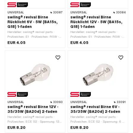
UNIVERSAL
33087
UNIVERSAL
33084
swiing® revival Birne
swiing® revival Birne
Rücklicht 6V - 5W (BA15s,
Rücklicht 12V - 5W (BA15s,
G18) 1-faden
G18) 1-faden
Hersteller: swiing® revival parts ·
Hersteller: swiing® revival parts ·
Prüfzeichen: E1 · Prüfzeichen: R5W ·
Prüfzeichen: E1 · Prüfzeichen: R5W ·
Spannung: 6 V · Leistung: 5 W ·
Spannung: 12 V · Farbe: weiss ·
EUR 4.05
EUR 4.05
Gesamtlänge: 35 mm · Farbe: weiss ·
Leistung: 5 W · Gesamtlänge: 36 mm ·
Leuchtmittelfassung: BA15s · Ø
Leuchtmittelfassung: BA15s · Ø
Sockel: 15 mm · Ø Lampenkopf: 16
Sockel: 15 mm · Ø Lampenkopf: 17 mm
mm · LED: Nein
· LED: Nein
UNIVERSAL
33093
UNIVERSAL
33091
swiing® revival Birne 12V -
swiing® revival Birne 6V -
35/35W (BA20d) 2-faden
35/35W (BA20d) 2-faden
Hersteller: swiing® revival parts ·
Hersteller: swiing® revival parts ·
Prüfzeichen: ECE S2 · Spannung: 12 V
Prüfzeichen: ECE S2 · Spannung: 6 V
· Farbe: weiss · Leistung: 35 W ·
· Farbe: weiss · Leistung: 35 W ·
EUR 8.20
EUR 8.20
Gesamtlänge: 68 mm ·
Gesamtlänge: 68 mm ·