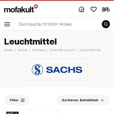
Leuchtmittel
HOME
|
SACHS
|
RAHMEN
|
ELEKTRIK & LICHT
|
LEUCHTMITTEL
Filter
Sortieren:
Beliebtheit
HOT