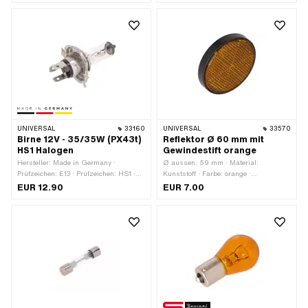
Sockel: 15 mm · Ø Lampenkopf: 25
Leuchtmittelfassung: W2x4.6d · Ø
mm · LED: Nein
Lampenkopf: 5 mm · LED: Nein
UNIVERSAL
33160
UNIVERSAL
33570
Birne 12V - 35/35W (PX43t)
Reflektor Ø 60 mm mit
HS1 Halogen
Gewindestift orange
Hersteller: Made in Germany ·
Ø aussen: 59 mm · Material:
Prüfzeichen: E13 · Prüfzeichen: HS1 ·
Kunststoff · Farbe: orange ·
Spannung: 12 V · Farbe: weiss ·
Befestigungsart: Muttern · Höhe: 10
EUR 12.90
EUR 7.00
Leistung: 35 W · Gesamtlänge: 78 mm
mm · Anzahl Befestigungspunkte: 1
· Leuchtmittelfassung: PX43t HS1 · Ø
Stk.
Sockel: 43 mm · Ø Lampenkopf: 16
mm · LED: Nein