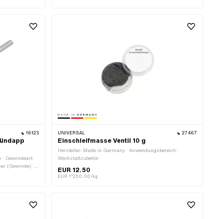
9 ·
mm
mm · Alternative
16123
UNIVERSAL
27467
 Zündapp
Einschleifmasse Ventil 10 g
Hersteller: Made in Germany · Anwendungsbereich:
) · Gewindeart:
Werkstattzubehör
er (Gewinde): 6
EUR 12.50
EUR 1’250.00/kg