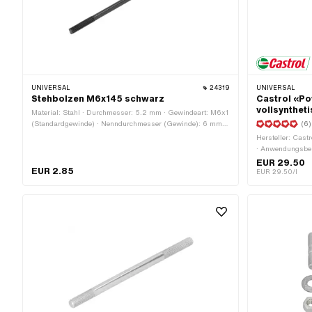
UNIVERSAL
24319
UNIVERSAL
Stehbolzen M6x145 schwarz
Castrol «Po
vollsyntheti
Material: Stahl · Durchmesser: 5.2 mm · Gewindeart: M6x1
(Standardgewinde) · Nenndurchmesser (Gewinde): 6 mm ·
(6)
Oberfläche: geschwärzt · Gesamtlänge: 145 mm ·
Hersteller: Castr
Gewindelänge: 25.3 mm
· Anwendungsber
EUR 29.50
EUR 2.85
EUR 29.50/l