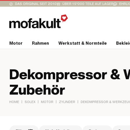
DAS ORIGINAL SEIT 2010
ÜBER 15’000 TEILE AUF LAGER
EHRLI
Motor
Rahmen
Werkstatt & Normteile
Bekle
Dekompressor & 
Zubehör
|
|
|
|
HOME
SOLEX
MOTOR
ZYLINDER
DEKOMPRESSOR & WERKZEU