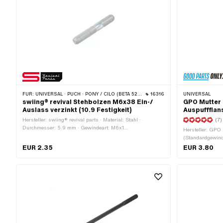
FÜR:
UNIVERSAL · PUCH · PONY / CILO (BETA 521 & 512) · ZÜNDAPP BELMONDO
16316
UNIVERSAL
swiing® revival Stehbolzen M6x38 Ein-/
GPO Mutter
Auslass verzinkt (10.9 Festigkeit)
Auspuffflan
Hersteller: swiing® revival parts · Material: Stahl ·
(7)
Durchmesser: 5.9 mm · Gewindeart: M6x1
Hersteller: GPO 
(Standardgewinde) · Nenndurchmesser (Gewinde): 6 mm ·
(Standardgewind
Oberfläche: verzinkt (blau) · Gesamtlänge: 38 mm ·
Antrieb: Innense
EUR 2.35
EUR 3.80
Gewindelänge: 11 mm · Gewindelänge: 19 mm ·
Gewindetiefe: 17
Festigkeitsklasse: 10.9
Anwendungsbere