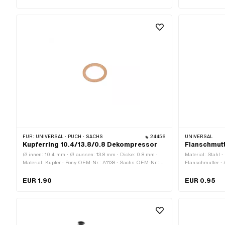
02/012768
FÜR:
UNIVERSAL · PUCH · SACHS
24456
UNIVERSAL
Kupferring 10.4/13.8/0.8 Dekompressor
Flanschmutt
Ø innen: 10.4 mm · Ø aussen: 13.8 mm · Dicke: 0.8 mm ·
Material: Stahl ·
Material: Kupfer · Pony OEM-Nr.: A1138 · Sachs OEM-Nr.:
Flanschmutter · 
0230 015 000
Schlüsselweite:
(Gewinde): 5 mm
EUR 1.90
EUR 0.95
(Standardgewinde
A1501 · Sachs 