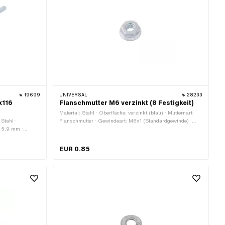
19699
UNIVERSAL
28233
x116
Flanschmutter M6 verzinkt (8 Festigkeit)
Material: Stahl · Oberfläche: verzinkt (blau) · Mutternart:
 Stahl ·
Flanschmutter · Gewindeart: M6x1 (Standardgewinde) ·
: 5.9 mm ·
Antrieb: Aussensechskant · Nenndurchmesser (Gewinde):
enndurchmesser
6 mm · Höhe: 6 mm · Schlüsselweite: 10 mm ·
· Gewindelänge:
Festigkeitsklasse: 8
EUR 0.85