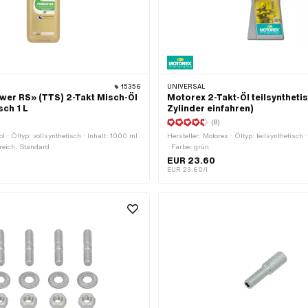
15356
UNIVERSAL
wer RS» (TTS) 2-Takt Misch-Öl
Motorex 2-Takt-Öl teilsynthetis
sch 1 L
Zylinder einfahren)
(8)
ol · Öltyp: vollsynthetisch · Inhalt: 1000 ml
Hersteller: Motorex · Öltyp: teilsynthetisch 
eich: Standard
· Farbe: grün
EUR 23.60
EUR 23.60/l