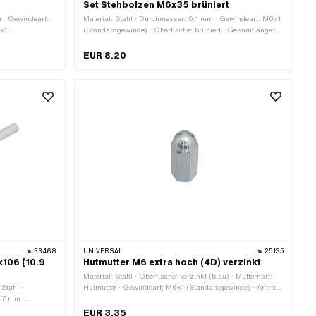
Set Stehbolzen M6x35 brüniert
) · Gewindeart:
Material: Stahl · Durchmesser: 6.1 mm · Gewindeart: M6x1
x1
(Standardgewinde) · Oberfläche: brüniert · Gesamtlänge:
ewinde): 6 mm ·
35 mm · Gewindelänge: 11.5 mm · Gewindelänge: 17 mm ·
amtlänge: 105
Festigkeitsklasse: 8.8
EUR 8.20
33468
UNIVERSAL
25135
x106 (10.9
Hutmutter M6 extra hoch (4D) verzinkt
Material: Stahl · Oberfläche: verzinkt (blau) · Mutternart:
 Stahl ·
Hutmutter · Gewindeart: M6x1 (Standardgewinde) · Antrieb:
: 7 mm ·
Aussensechskant · Nenndurchmesser (Gewinde): 6 mm ·
Höhe: 25 mm · Gewindetiefe: 21.6 mm · Schlüsselweite: 10
EUR 3.35