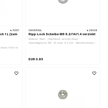
15357
UNIVERSAL
28028
ch 1 L (zum
Ripp-Lock Scheibe M6 6.2/14/1.4 verzinkt
Material: Stahl · Oberfläche: verzinkt (blau) ·
Gewindegrösse: M6 · Ø innen: 6.2 mm · Nenndurchmesser
innen: 6 mm · Nenndurchmesser (Gewinde): 6 mm · Ø
· Inhalt: 1000 ml
aussen: 14 mm · Dicke: 1.4 mm · Alternative Ausf. der Pony
OEM-Nr.: A1644 · Pony OEM-Nr.: A1542 · Alternative Ausf.
der Sachs OEM-Nr.: 0245 023 002 · Sachs OEM-Nr.:
EUR 0.85
0244 021 000