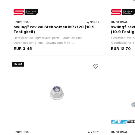
UNIVERSAL
33467
UNIVERSAL
swiing® revival Stehbolzen M7x120 (10.9
swiing® rev
Festigkeit)
(10.9 Festig
Hersteller: swiing® revival parts · Material: Stahl ·
Hersteller: swiin
Durchmesser: 7 mm · Gewindeart: M7x1
Oberfläche: verz
(Standardgewinde) · Oberfläche: verzinkt (blau) ·
Gewindeart: M6
EUR 3.45
EUR 12.70
Gesamtlänge: 120 mm · Gewindelänge: 20 mm ·
(Gewinde): 6 mm
Gewindelänge: 30 mm · Festigkeitsklasse: 10.9
12 mm · Schlüsse
Festigkeitsklass
INOX
UNIVERSAL
27871
UNIVERSAL