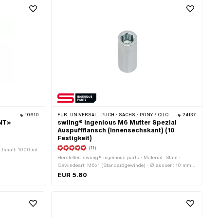
10610
FÜR:
UNIVERSAL · PUCH · SACHS · PONY / CILO (BETA 521 & 512) · ZÜNDAPP BELMONDO · TOMOS
24137
NT»
swiing® ingenious M6 Mutter Spezial
Auspuffflansch (Innensechskant) (10
Festigkeit)
(11)
 · Inhalt: 1000 ml
Hersteller: swiing® ingenious parts · Material: Stahl ·
Gewindeart: M6x1 (Standardgewinde) · Ø aussen: 10 mm ·
Oberfläche: verzinkt (blau) · Gesamtlänge: 25 mm ·
EUR 5.80
Gewindelänge: 17 mm