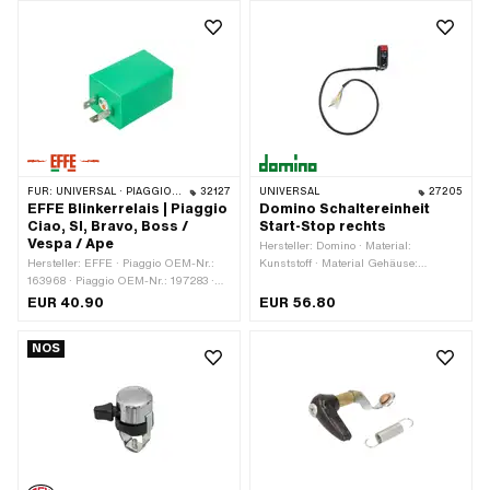
Gewindeart: MF12x0.75
(Feingewinde) · Gesamtlänge: 25.6
mm
FÜR:
UNIVERSAL · PIAGGIO · VESPA
32127
UNIVERSAL
27205
EFFE Blinkerrelais | Piaggio
Domino Schaltereinheit
Ciao, SI, Bravo, Boss /
Start-Stop rechts
Vespa / Ape
Hersteller: Domino · Material:
Hersteller: EFFE · Piaggio OEM-Nr.:
Kunststoff · Material Gehäuse:
163968 · Piaggio OEM-Nr.: 197283 ·
Kunststoff · Material Unterbau:
Piaggio OEM-Nr.: 213594 · Piaggio
Kunststoff · Farbe: schwarz ·
EUR 40.90
EUR 56.80
OEM-Nr.: 1957035
Funktionen: Anlasser · Funktionen:
Motor-Stopp · Anzahl Stellungen: 2
NOS
Stk. · Anzahl Kabel: 6 Stk. ·
Gesamtlänge: 60 mm · Kabellänge:
600 mm · Breite: 23 mm · Höhe: 53
mm · Ø Lenker: 22 mm