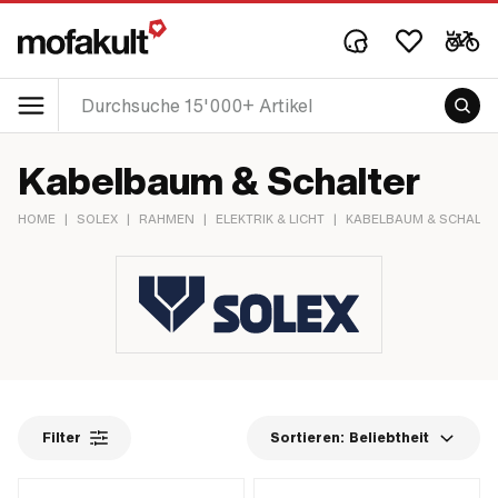
Kabelbaum & Schalter
HOME
|
SOLEX
|
RAHMEN
|
ELEKTRIK & LICHT
|
KABELBAUM & SCHALTE
Filter
Sortieren:
Beliebtheit