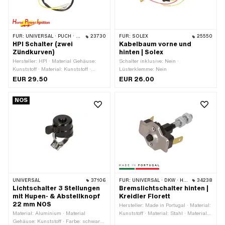
FÜR:
UNIVERSAL · PUCH · SACHS · PONY / CILO (BETA 521 & 512) · PIAGGIO · ZÜNDAPP BELMONDO
23730
FÜR:
SOLEX
25550
HPI Schalter (zwei
Kabelbaum vorne und
Zündkurven)
hinten | Solex
Hersteller: HPI · Material Gehäuse:
Schalter inklusive: Nein ·
Kunststoff · Material: Kunststoff ·
Lüsterklemme: Nein
Material Unterbau: Stahl · Kabellänge:
EUR 29.50
EUR 26.00
500 mm · Farbe: rot · Funktionen:
Licht aus · Funktionen: Licht ein ·
NOS
Anzahl Kabel: 2 Stk. · Anzahl
Stellungen: 2 Stk. · Ø Lenker: 22 mm
UNIVERSAL
37106
FÜR:
UNIVERSAL · DKW · HERCULES · KREIDLER · ZÜNDAPP
34238
Lichtschalter 3 Stellungen
Bremslichtschalter hinten |
mit Hupen- & Abstellknopf
Kreidler Florett
22 mm NOS
Hersteller: Made in Portugal · Material:
Material: Aluminium · Material
Kunststoff · Material: Stahl · Material
Gehäuse: Kunststoff · Farbe: schwarz
Unterbau: Stahl · Funktionen: Licht ein