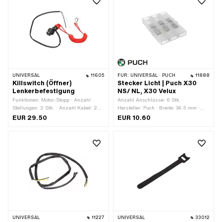
UNIVERSAL
11605
FÜR:
UNIVERSAL · PUCH
11888
Killswitch (Öffner)
Stecker Licht | Puch X30
Lenkerbefestigung
NS/ NL, X30 Velux
Funktionen: Motor-Stopp · Anzahl
Anzahl Anschlüsse: 6 Stk. ·
Stellungen: 2 Stk. · Anzahl Kabel: 2
Hersteller: Puch · Breite: 34.5 mm ·
Stk. · Ø Lenker: 22 mm
Höhe: 6.5 mm · Material: Kunststoff ·
EUR 29.50
EUR 10.60
Material: Stahl · Anwendungsbereich:
Werkstattzubehör · Farbe: transparent
· Gesamtlänge: 48.3 mm · Anzahl
Bestandteile: 1 Stk.
UNIVERSAL
11227
UNIVERSAL
33012