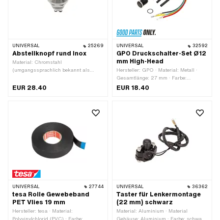
UNIVERSAL
25269
UNIVERSAL
32592
Abstellknopf rund Inox
GPO Druckschalter-Set Ø12
mm High-Head
Material: Chromstahl
(umgangssprachlich bekannt als
Hersteller: GPO · Material: Metall ·
Nirosta) · Gesamtlänge: 22.2 mm
Gesamtlänge: 27 mm · Farbe:
schwarz · Anzahl Stellungen: 2 Stk. ·
EUR 28.40
EUR 18.40
Anzahl Kabel: 4 Stk. · Ø
Befestigungsloch: 12 mm ·
Gewindeart: MF12x0.75
(Feingewinde)
UNIVERSAL
27744
UNIVERSAL
36362
tesa Rolle Gewebeband
Taster für Lenkermontage
PET Vlies 19 mm
(22 mm) schwarz
Hersteller: tesa · Material:
Material: Aluminium · Material
Polyvinylchlorid (PVC) · Farbe:
Gehäuse: Aluminium · Farbe: schwarz