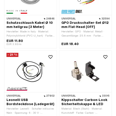
UNIVERSAL
24846
UNIVERSAL
32594
Schutzschlauch Kabel Ø 10
GPO Druckschalter-Set Ø12
mm hellgrau (3 Meter)
mm Flat-Head (OFF)
Hersteller: Made in Italy · Material:
Hersteller: GPO · Material: Metall ·
Polyvinylchlorid (PVC-U_hart) · Farbe:
Gesamtlänge: 25.6 mm · Farbe:
grau · Ø aussen: 11.5 mm · Ø innen:
schwarz · Anzahl Stellungen: 1 Stk. ·
EUR 11.80
EUR 18.40
10 mm · Gesamtlänge: 3000 mm
Anzahl Kabel: 4 Stk. · Ø
EUR 3.93/m
Befestigungsloch: 12 mm ·
Gewindeart: MF12x0.75
- 21 %
(Feingewinde)
UNIVERSAL
27902
UNIVERSAL
33015
Leonelli USB
Kippschalter Carbon-Look
Bordsteckdose (Ladegerät)
Sicherheitskappe & LED
Hersteller: Leonelli · Schalter inklusive:
Material: Blech (Stahl) · Material:
Nein · Spannung: 6 - 30 V ·
Kunststoff · Farbe: Carbon ·