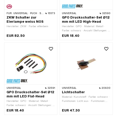
FÜR:
UNIVERSAL · PUCH · SACHS
15573
UNIVERSAL
32590
ZKW Schalter zur
GPO Druckschalter-Set Ø12
Eierlampe weiss NOS
mm mit LED High-Head
Hersteller: ZKW · Farbe: elfenbein
Hersteller: GPO · Material: Metall ·
Farbe: schwarz · Anzahl Stellungen: 2
Stk. · Anzahl Kabel: 4 Stk. ·
EUR 82.50
EUR 18.40
Gesamtlänge: 27 mm · Gewindeart:
MF12x0.75 (Feingewinde) · Ø
Befestigungsloch: 12 mm
UNIVERSAL
32591
UNIVERSAL
20600
GPO Druckschalter-Set Ø12
Lichtschalter
mm mit LED Flat-Head
Material: Kunststoff · Farbe: schwarz ·
Hersteller: GPO · Material: Metall ·
Funktionen: Licht aus · Funktionen:
Farbe: schwarz · Anzahl Stellungen: 2
Licht ein · Anzahl Stellungen: 2 Stk.
Stk. · Anzahl Kabel: 4 Stk. · Ø
EUR 18.40
EUR 47.30
Befestigungsloch: 12 mm ·